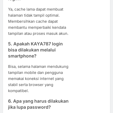
Ya, cache lama dapat membuat
halaman tidak tampil optimal.
Membersihkan cache dapat
membantu memperbaiki kendala
tampilan atau proses masuk akun.
5. Apakah KAYA787 login
bisa dilakukan melalui
smartphone?
Bisa, selama halaman mendukung
tampilan mobile dan pengguna
memakai koneksi internet yang
stabil serta browser yang
kompatibel.
6. Apa yang harus dilakukan
jika lupa password?