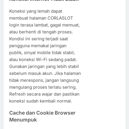
Koneksi yang lemah dapat
membuat halaman CORLASLOT
login terasa lambat, gagal memuat,
atau berhenti di tengah proses.
Kondisi ini sering terjadi saat
pengguna memakai jaringan
publik, sinyal mobile tidak stabil,
atau koneksi Wi-Fi sedang padat.
Gunakan jaringan yang lebih stabil
sebelum masuk akun. Jika halaman
tidak merespons, jangan langsung
mengulang proses terlalu sering.
Refresh secara wajar dan pastikan
koneksi sudah kembali normal.
Cache dan Cookie Browser
Menumpuk