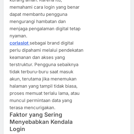
memahami cara login yang benar
dapat membantu pengguna
mengurangi hambatan dan
menjaga pengalaman digital tetap
nyaman.
corlaslot
sebagai brand digital
perlu dipahami melalui pendekatan
keamanan dan akses yang
terstruktur. Pengguna sebaiknya
tidak terburu-buru saat masuk
akun, terutama jika menemukan
halaman yang tampil tidak biasa,
proses memuat terlalu lama, atau
muncul permintaan data yang
terasa mencurigakan.
Faktor yang Sering
Menyebabkan Kendala
Login