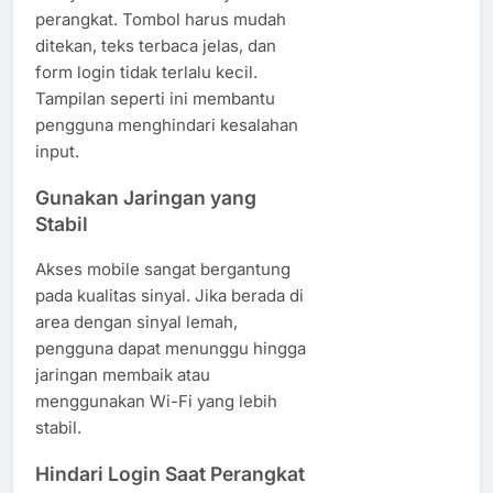
perangkat. Tombol harus mudah
ditekan, teks terbaca jelas, dan
form login tidak terlalu kecil.
Tampilan seperti ini membantu
pengguna menghindari kesalahan
input.
Gunakan Jaringan yang
Stabil
Akses mobile sangat bergantung
pada kualitas sinyal. Jika berada di
area dengan sinyal lemah,
pengguna dapat menunggu hingga
jaringan membaik atau
menggunakan Wi-Fi yang lebih
stabil.
Hindari Login Saat Perangkat