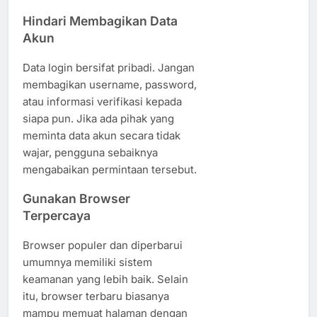
Hindari Membagikan Data
Akun
Data login bersifat pribadi. Jangan
membagikan username, password,
atau informasi verifikasi kepada
siapa pun. Jika ada pihak yang
meminta data akun secara tidak
wajar, pengguna sebaiknya
mengabaikan permintaan tersebut.
Gunakan Browser
Terpercaya
Browser populer dan diperbarui
umumnya memiliki sistem
keamanan yang lebih baik. Selain
itu, browser terbaru biasanya
mampu memuat halaman dengan