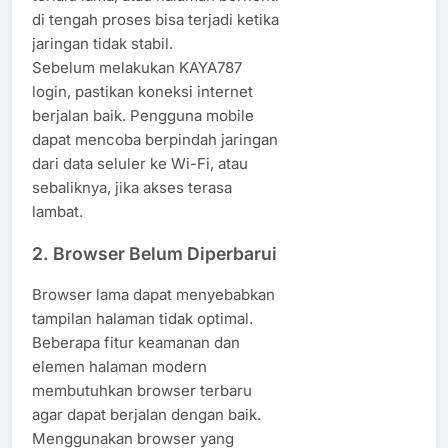
di tengah proses bisa terjadi ketika
jaringan tidak stabil.
Sebelum melakukan KAYA787
login, pastikan koneksi internet
berjalan baik. Pengguna mobile
dapat mencoba berpindah jaringan
dari data seluler ke Wi-Fi, atau
sebaliknya, jika akses terasa
lambat.
2. Browser Belum Diperbarui
Browser lama dapat menyebabkan
tampilan halaman tidak optimal.
Beberapa fitur keamanan dan
elemen halaman modern
membutuhkan browser terbaru
agar dapat berjalan dengan baik.
Menggunakan browser yang