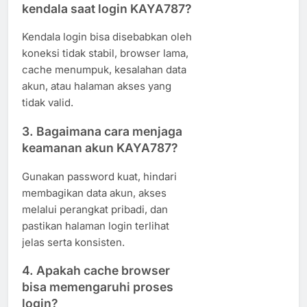
kendala saat login KAYA787?
Kendala login bisa disebabkan oleh
koneksi tidak stabil, browser lama,
cache menumpuk, kesalahan data
akun, atau halaman akses yang
tidak valid.
3. Bagaimana cara menjaga
keamanan akun KAYA787?
Gunakan password kuat, hindari
membagikan data akun, akses
melalui perangkat pribadi, dan
pastikan halaman login terlihat
jelas serta konsisten.
4. Apakah cache browser
bisa memengaruhi proses
login?