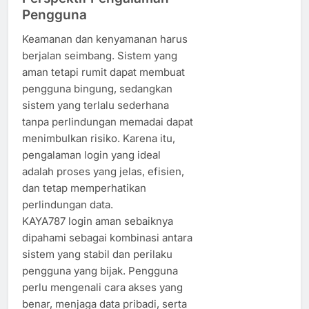
Pengguna
Keamanan dan kenyamanan harus
berjalan seimbang. Sistem yang
aman tetapi rumit dapat membuat
pengguna bingung, sedangkan
sistem yang terlalu sederhana
tanpa perlindungan memadai dapat
menimbulkan risiko. Karena itu,
pengalaman login yang ideal
adalah proses yang jelas, efisien,
dan tetap memperhatikan
perlindungan data.
KAYA787 login aman sebaiknya
dipahami sebagai kombinasi antara
sistem yang stabil dan perilaku
pengguna yang bijak. Pengguna
perlu mengenali cara akses yang
benar, menjaga data pribadi, serta