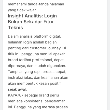
memahami tanda-tanda halaman
yang tidak wajar.
Insight Analitis: Login
Bukan Sekadar Fitur
Teknis
Dalam analisis platform digital,
halaman login adalah bagian
penting dari customer journey. Di
titik ini, pengguna menilai apakah
brand terlihat profesional, dapat
dipercaya, dan mudah digunakan.
Tampilan yang rapi, proses cepat,
instruksi jelas, dan keamanan akun
akan membentuk kesan positif
sejak awal.
KAYA787 sebagai brand perlu
menjaga konsistensi pengalaman
ini. Pengguna yang merasa proses