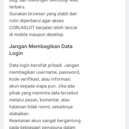
terbaru.
Gunakan browser yang stabil dan
rutin diperbarui agar akses
CORLASLOT berjalan lebih lancar
di mobile maupun desktop.
Jangan Membagikan Data
Login
Data login bersifat pribadi. Jangan
membagikan username, password,
kode verifikasi, atau informasi
akun kepada siapa pun. Jika ada
pihak yang meminta data tersebut
melalui pesan, komentar, atau
halaman tidak resmi, sebaiknya
diabaikan.
Keamanan akun sangat bergantung
pada kebiasaan pengguna dalam