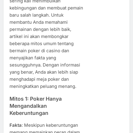
sering kali menimbulkan
kebingungan dan membuat pemain
baru salah langkah. Untuk
membantu Anda memahami
permainan dengan lebih baik,
artikel ini akan membongkar
beberapa mitos umum tentang
bermain poker di casino dan
menyajikan fakta yang
sesungguhnya. Dengan informasi
yang benar, Anda akan lebih siap
menghadapi meja poker dan
meningkatkan peluang menang.
Mitos 1:
Poker Hanya
Mengandalkan
Keberuntungan
Fakta
: Meskipun keberuntungan
memang memainkan peran dalam