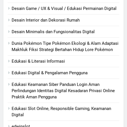
Desain Game / UX & Visual / Edukasi Permainan Digital
Desain Interior dan Dekorasi Rumah
Desain Minimalis dan Fungsionalitas Digital
Dunia Pokémon Tipe Pokémon Ekologi & Alam Adaptasi
Makhluk Fiksi Strategi Bertahan Hidup Lore Pokémon
Edukasi & Literasi Informasi
Edukasi Digital & Pengalaman Pengguna
Edukasi Keamanan Siber Panduan Login Aman
Perlindungan Identitas Digital Kesadaran Privasi Online
Praktik Aman Pengguna
Edukasi Slot Online, Responsible Gaming, Keamanan
Digital
edwinslot