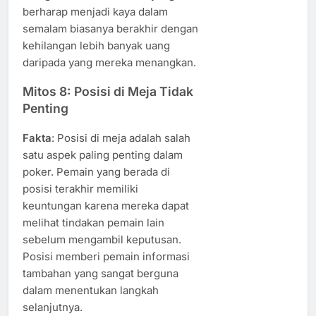
berharap menjadi kaya dalam
semalam biasanya berakhir dengan
kehilangan lebih banyak uang
daripada yang mereka menangkan.
Mitos 8:
Posisi di Meja Tidak
Penting
Fakta
: Posisi di meja adalah salah
satu aspek paling penting dalam
poker. Pemain yang berada di
posisi terakhir memiliki
keuntungan karena mereka dapat
melihat tindakan pemain lain
sebelum mengambil keputusan.
Posisi memberi pemain informasi
tambahan yang sangat berguna
dalam menentukan langkah
selanjutnya.