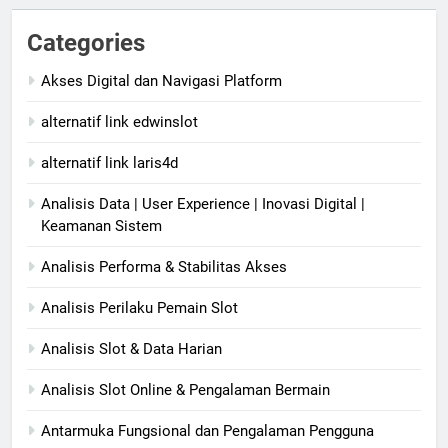
Categories
Akses Digital dan Navigasi Platform
alternatif link edwinslot
alternatif link laris4d
Analisis Data | User Experience | Inovasi Digital |
Keamanan Sistem
Analisis Performa & Stabilitas Akses
Analisis Perilaku Pemain Slot
Analisis Slot & Data Harian
Analisis Slot Online & Pengalaman Bermain
Antarmuka Fungsional dan Pengalaman Pengguna