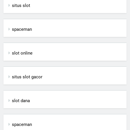
situs slot
spaceman
slot online
situs slot gacor
slot dana
spaceman