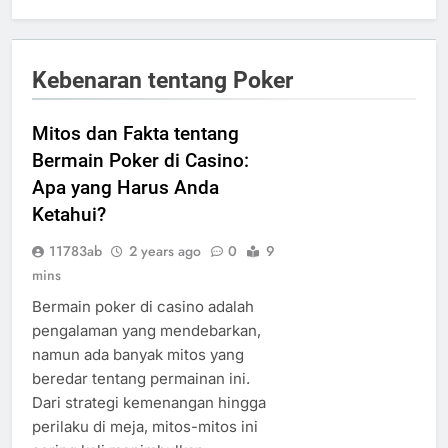
Kebenaran tentang Poker
Mitos dan Fakta tentang
Bermain Poker di Casino:
Apa yang Harus Anda
Ketahui?
11783ab
2 years ago
0
9
mins
Bermain poker di casino adalah
pengalaman yang mendebarkan,
namun ada banyak mitos yang
beredar tentang permainan ini.
Dari strategi kemenangan hingga
perilaku di meja, mitos-mitos ini