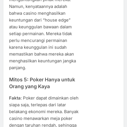
Namun, kenyataannya adalah
bahwa casino menghasilkan
keuntungan dari “house edge”
atau keunggulan bawaan dalam
setiap permainan. Mereka tidak
perlu mencurangi permainan
karena keunggulan ini sudah
memastikan bahwa mereka akan
menghasilkan keuntungan jangka
panjang.
Mitos 5:
Poker Hanya untuk
Orang yang Kaya
Fakta
: Poker dapat dimainkan oleh
siapa saja, terlepas dari latar
belakang ekonomi mereka. Banyak
casino menawarkan meja poker
dengan taruhan rendah, sehingga