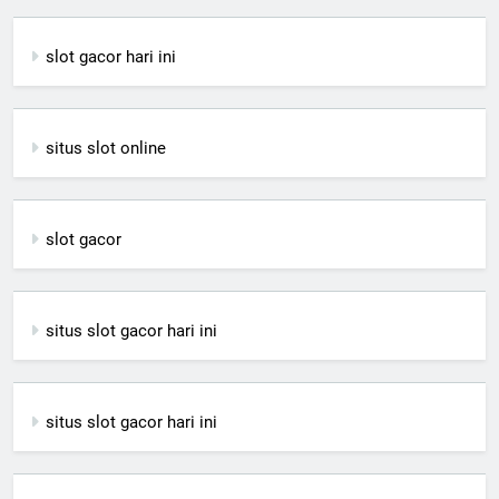
slot gacor hari ini
situs slot online
slot gacor
situs slot gacor hari ini
situs slot gacor hari ini