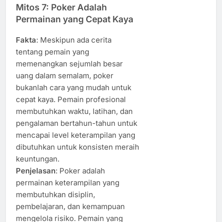
Mitos 7:
Poker Adalah
Permainan yang Cepat Kaya
Fakta
: Meskipun ada cerita
tentang pemain yang
memenangkan sejumlah besar
uang dalam semalam, poker
bukanlah cara yang mudah untuk
cepat kaya. Pemain profesional
membutuhkan waktu, latihan, dan
pengalaman bertahun-tahun untuk
mencapai level keterampilan yang
dibutuhkan untuk konsisten meraih
keuntungan.
Penjelasan
: Poker adalah
permainan keterampilan yang
membutuhkan disiplin,
pembelajaran, dan kemampuan
mengelola risiko. Pemain yang