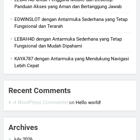
Panduan Akses yang Aman dan Bertanggung Jawab
EDWINSLOT dengan Antarmuka Sederhana yang Tetap
Fungsional dan Terarah
LEBAH4D dengan Antarmuka Sederhana yang Tetap
Fungsional dan Mudah Dipahami
KAYA787 dengan Antarmuka yang Mendukung Navigasi
Lebih Cepat
Recent Comments
A WordPress Commenter
on
Hello world!
Archives
July 2026