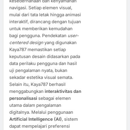
kesederhanaan dan kenyamanan
navigasi. Setiap elemen visual,
mulai dari tata letak hingga animasi
interaktif, dirancang dengan tujuan
untuk memberikan kemudahan
bagi pengguna. Pendekatan
user-
centered design
yang digunakan
Kaya787 memastikan setiap
keputusan desain didasarkan pada
data perilaku pengguna dan hasil
uji pengalaman nyata, bukan
sekadar estetika visual semata.
Selain itu, Kaya787 berhasil
menggabungkan
interaktivitas dan
personalisasi
sebagai elemen
utama dalam pengalaman
digitalnya. Melalui penggunaan
Artificial Intelligence (AI)
, sistem
dapat mempelajari preferensi