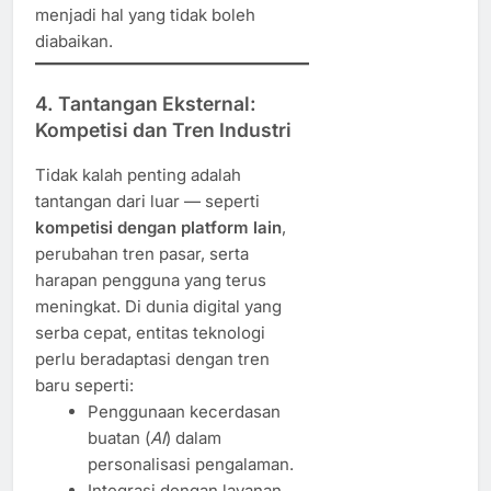
menjadi hal yang tidak boleh
diabaikan.
4. Tantangan Eksternal:
Kompetisi dan Tren Industri
Tidak kalah penting adalah
tantangan dari luar — seperti
kompetisi dengan platform lain
,
perubahan tren pasar, serta
harapan pengguna yang terus
meningkat. Di dunia digital yang
serba cepat, entitas teknologi
perlu beradaptasi dengan tren
baru seperti:
Penggunaan kecerdasan
buatan (
AI
) dalam
personalisasi pengalaman.
Integrasi dengan layanan