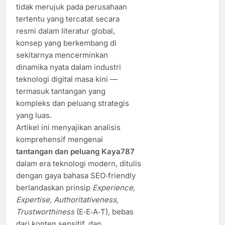
tidak merujuk pada perusahaan
tertentu yang tercatat secara
resmi dalam literatur global,
konsep yang berkembang di
sekitarnya mencerminkan
dinamika nyata dalam industri
teknologi digital masa kini —
termasuk tantangan yang
kompleks dan peluang strategis
yang luas.
Artikel ini menyajikan analisis
komprehensif mengenai
tantangan dan peluang Kaya787
dalam era teknologi modern, ditulis
dengan gaya bahasa SEO‑friendly
berlandaskan prinsip
Experience,
Expertise, Authoritativeness,
Trustworthiness
(E‑E‑A‑T), bebas
dari konten sensitif, dan