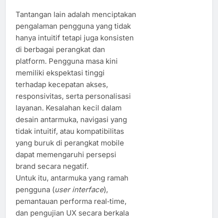
Tantangan lain adalah menciptakan
pengalaman pengguna yang tidak
hanya intuitif tetapi juga konsisten
di berbagai perangkat dan
platform. Pengguna masa kini
memiliki ekspektasi tinggi
terhadap kecepatan akses,
responsivitas, serta personalisasi
layanan. Kesalahan kecil dalam
desain antarmuka, navigasi yang
tidak intuitif, atau kompatibilitas
yang buruk di perangkat mobile
dapat memengaruhi persepsi
brand secara negatif.
Untuk itu, antarmuka yang ramah
pengguna (
user interface
),
pemantauan performa real‑time,
dan pengujian UX secara berkala