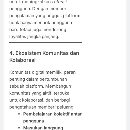
untuk meningkatkan
retensi
pengguna. Dengan memberi
pengalaman yang unggul, platform
tidak hanya menarik pengguna
baru tetapi juga mendorong
loyalitas jangka panjang.
4. Ekosistem Komunitas dan
Kolaborasi
Komunitas digital memiliki peran
penting dalam pertumbuhan
sebuah platform. Membangun
komunitas yang aktif, terbuka
untuk kolaborasi, dan berbagi
pengetahuan memberi peluang:
Pembelajaran kolektif antar
pengguna
Masukan langsung