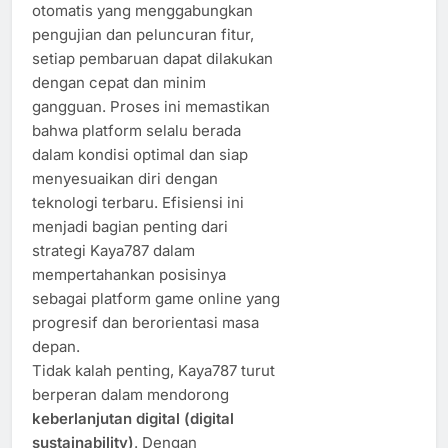
otomatis yang menggabungkan
pengujian dan peluncuran fitur,
setiap pembaruan dapat dilakukan
dengan cepat dan minim
gangguan. Proses ini memastikan
bahwa platform selalu berada
dalam kondisi optimal dan siap
menyesuaikan diri dengan
teknologi terbaru. Efisiensi ini
menjadi bagian penting dari
strategi Kaya787 dalam
mempertahankan posisinya
sebagai platform game online yang
progresif dan berorientasi masa
depan.
Tidak kalah penting, Kaya787 turut
berperan dalam mendorong
keberlanjutan digital (digital
sustainability)
. Dengan