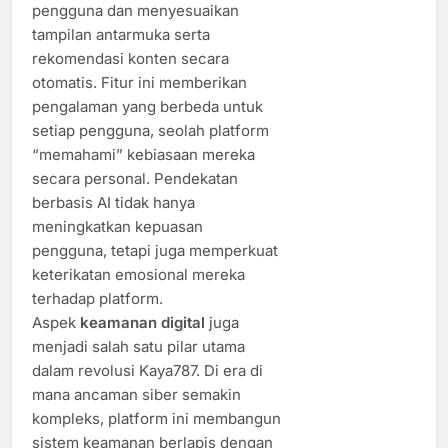
pengguna dan menyesuaikan
tampilan antarmuka serta
rekomendasi konten secara
otomatis. Fitur ini memberikan
pengalaman yang berbeda untuk
setiap pengguna, seolah platform
“memahami” kebiasaan mereka
secara personal. Pendekatan
berbasis AI tidak hanya
meningkatkan kepuasan
pengguna, tetapi juga memperkuat
keterikatan emosional mereka
terhadap platform.
Aspek
keamanan digital
juga
menjadi salah satu pilar utama
dalam revolusi Kaya787. Di era di
mana ancaman siber semakin
kompleks, platform ini membangun
sistem keamanan berlapis dengan