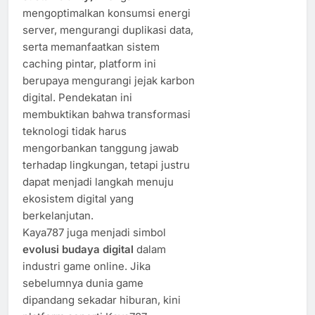
mengoptimalkan konsumsi energi
server, mengurangi duplikasi data,
serta memanfaatkan sistem
caching pintar, platform ini
berupaya mengurangi jejak karbon
digital. Pendekatan ini
membuktikan bahwa transformasi
teknologi tidak harus
mengorbankan tanggung jawab
terhadap lingkungan, tetapi justru
dapat menjadi langkah menuju
ekosistem digital yang
berkelanjutan.
Kaya787 juga menjadi simbol
evolusi budaya digital
dalam
industri game online. Jika
sebelumnya dunia game
dipandang sekadar hiburan, kini