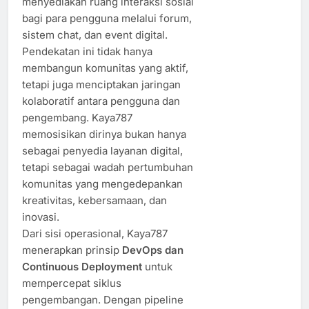
menyediakan ruang interaksi sosial
bagi para pengguna melalui forum,
sistem chat, dan event digital.
Pendekatan ini tidak hanya
membangun komunitas yang aktif,
tetapi juga menciptakan jaringan
kolaboratif antara pengguna dan
pengembang. Kaya787
memosisikan dirinya bukan hanya
sebagai penyedia layanan digital,
tetapi sebagai wadah pertumbuhan
komunitas yang mengedepankan
kreativitas, kebersamaan, dan
inovasi.
Dari sisi operasional, Kaya787
menerapkan prinsip
DevOps dan
Continuous Deployment
untuk
mempercepat siklus
pengembangan. Dengan pipeline