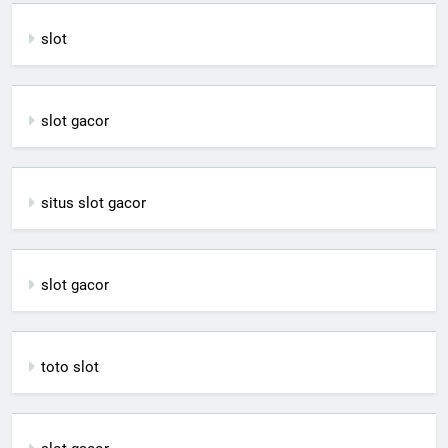
slot
slot gacor
situs slot gacor
slot gacor
toto slot