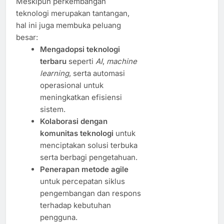
Meskipun perkembangan
teknologi merupakan tantangan,
hal ini juga membuka peluang
besar:
Mengadopsi teknologi
terbaru
seperti
AI
,
machine
learning
, serta automasi
operasional untuk
meningkatkan efisiensi
sistem.
Kolaborasi dengan
komunitas teknologi
untuk
menciptakan solusi terbuka
serta berbagi pengetahuan.
Penerapan metode agile
untuk percepatan siklus
pengembangan dan respons
terhadap kebutuhan
pengguna.