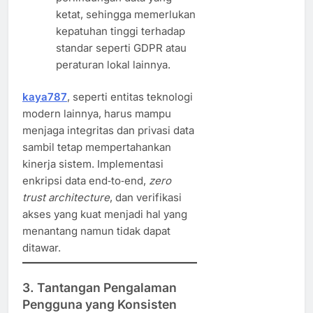
ketat, sehingga memerlukan
kepatuhan tinggi terhadap
standar seperti GDPR atau
peraturan lokal lainnya.
kaya787
, seperti entitas teknologi
modern lainnya, harus mampu
menjaga integritas dan privasi data
sambil tetap mempertahankan
kinerja sistem. Implementasi
enkripsi data end‑to‑end,
zero
trust architecture
, dan verifikasi
akses yang kuat menjadi hal yang
menantang namun tidak dapat
ditawar.
3. Tantangan Pengalaman
Pengguna yang Konsisten