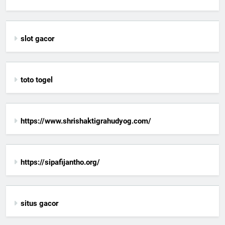
slot gacor
toto togel
https://www.shrishaktigrahudyog.com/
https://sipafijantho.org/
situs gacor