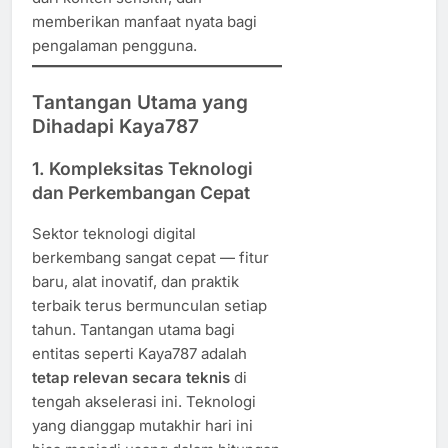
memberikan manfaat nyata bagi
pengalaman pengguna.
Tantangan Utama yang
Dihadapi Kaya787
1. Kompleksitas Teknologi
dan Perkembangan Cepat
Sektor teknologi digital
berkembang sangat cepat — fitur
baru, alat inovatif, dan praktik
terbaik terus bermunculan setiap
tahun. Tantangan utama bagi
entitas seperti Kaya787 adalah
tetap relevan secara teknis
di
tengah akselerasi ini. Teknologi
yang dianggap mutakhir hari ini