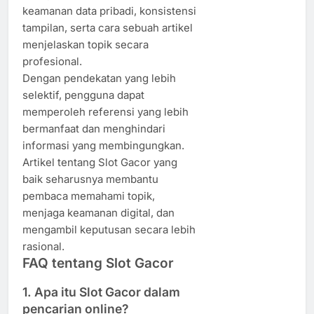
keamanan data pribadi, konsistensi
tampilan, serta cara sebuah artikel
menjelaskan topik secara
profesional.
Dengan pendekatan yang lebih
selektif, pengguna dapat
memperoleh referensi yang lebih
bermanfaat dan menghindari
informasi yang membingungkan.
Artikel tentang Slot Gacor yang
baik seharusnya membantu
pembaca memahami topik,
menjaga keamanan digital, dan
mengambil keputusan secara lebih
rasional.
FAQ tentang Slot Gacor
1. Apa itu Slot Gacor dalam
pencarian online?