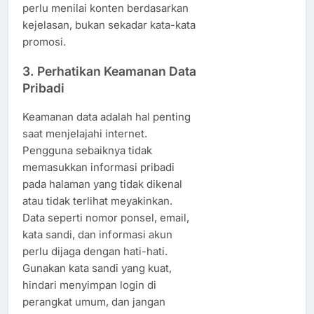
perlu menilai konten berdasarkan
kejelasan, bukan sekadar kata-kata
promosi.
3. Perhatikan Keamanan Data
Pribadi
Keamanan data adalah hal penting
saat menjelajahi internet.
Pengguna sebaiknya tidak
memasukkan informasi pribadi
pada halaman yang tidak dikenal
atau tidak terlihat meyakinkan.
Data seperti nomor ponsel, email,
kata sandi, dan informasi akun
perlu dijaga dengan hati-hati.
Gunakan kata sandi yang kuat,
hindari menyimpan login di
perangkat umum, dan jangan