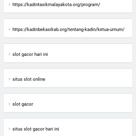
https://kadintasikmalayakota.org/program/
https://kadinbekasikab.org/tentang-kadin/ketua-umum/
slot gacor hari ini
situs slot online
slot gacor
situs slot gacor hari ini