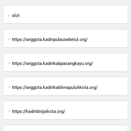
slot
https://anggota.kadinpulausebetul.org/
https://anggota.kadinkabpasangkayu.org/
https://anggota.kadinkablimapuluhkota.org/
https://kadinbinjaikota.org/