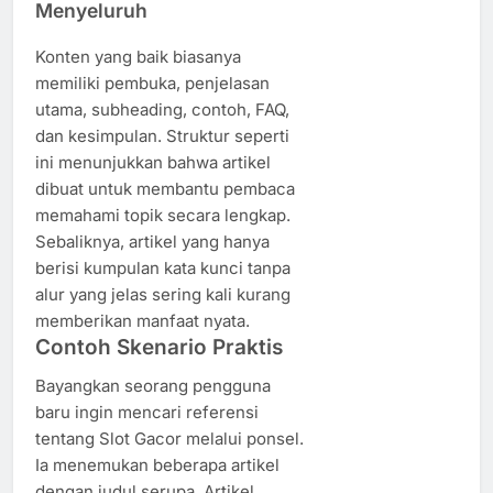
Menyeluruh
Konten yang baik biasanya
memiliki pembuka, penjelasan
utama, subheading, contoh, FAQ,
dan kesimpulan. Struktur seperti
ini menunjukkan bahwa artikel
dibuat untuk membantu pembaca
memahami topik secara lengkap.
Sebaliknya, artikel yang hanya
berisi kumpulan kata kunci tanpa
alur yang jelas sering kali kurang
memberikan manfaat nyata.
Contoh Skenario Praktis
Bayangkan seorang pengguna
baru ingin mencari referensi
tentang Slot Gacor melalui ponsel.
Ia menemukan beberapa artikel
dengan judul serupa. Artikel