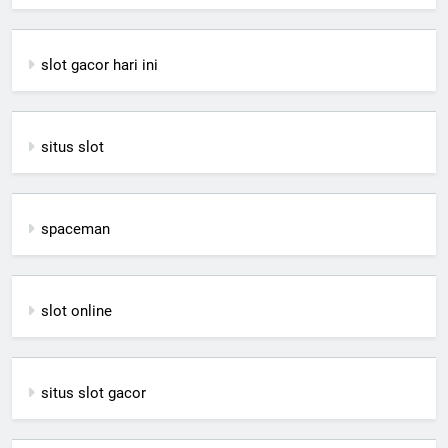
slot gacor hari ini
situs slot
spaceman
slot online
situs slot gacor