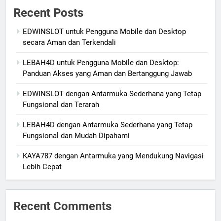
Recent Posts
EDWINSLOT untuk Pengguna Mobile dan Desktop
secara Aman dan Terkendali
LEBAH4D untuk Pengguna Mobile dan Desktop:
Panduan Akses yang Aman dan Bertanggung Jawab
EDWINSLOT dengan Antarmuka Sederhana yang Tetap
Fungsional dan Terarah
LEBAH4D dengan Antarmuka Sederhana yang Tetap
Fungsional dan Mudah Dipahami
KAYA787 dengan Antarmuka yang Mendukung Navigasi
Lebih Cepat
Recent Comments