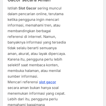
Istilah
Slot Gacor
sering muncul
dalam pencarian online, terutama
ketika pengguna ingin mencari
informasi, memahami tren, atau
membandingkan berbagai
referensi di internet. Namun,
banyaknya informasi yang tersedia
tidak selalu berarti semuanya
aman, akurat, atau layak dipercaya.
Karena itu, pengguna perlu lebih
selektif saat membaca konten,
membuka halaman, atau menilai
sumber informasi.
Mencari referensi
slot gacor
secara aman bukan hanya soal
menemukan informasi yang cepat.
Lebih dari itu, pengguna perlu
memahami bagaimana