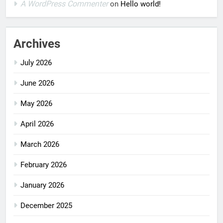
A WordPress Commenter
on
Hello world!
Archives
July 2026
June 2026
May 2026
April 2026
March 2026
February 2026
January 2026
December 2025