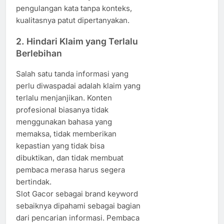
pengulangan kata tanpa konteks,
kualitasnya patut dipertanyakan.
2. Hindari Klaim yang Terlalu
Berlebihan
Salah satu tanda informasi yang
perlu diwaspadai adalah klaim yang
terlalu menjanjikan. Konten
profesional biasanya tidak
menggunakan bahasa yang
memaksa, tidak memberikan
kepastian yang tidak bisa
dibuktikan, dan tidak membuat
pembaca merasa harus segera
bertindak.
Slot Gacor sebagai brand keyword
sebaiknya dipahami sebagai bagian
dari pencarian informasi. Pembaca