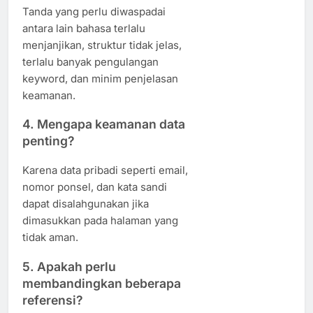
Tanda yang perlu diwaspadai
antara lain bahasa terlalu
menjanjikan, struktur tidak jelas,
terlalu banyak pengulangan
keyword, dan minim penjelasan
keamanan.
4. Mengapa keamanan data
penting?
Karena data pribadi seperti email,
nomor ponsel, dan kata sandi
dapat disalahgunakan jika
dimasukkan pada halaman yang
tidak aman.
5. Apakah perlu
membandingkan beberapa
referensi?