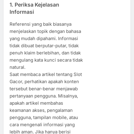
1. Periksa Kejelasan
Informasi
Referensi yang baik biasanya
menjelaskan topik dengan bahasa
yang mudah dipahami. Informasi
tidak dibuat berputar-putar, tidak
penuh klaim berlebihan, dan tidak
mengulang kata kunci secara tidak
natural.
Saat membaca artikel tentang Slot
Gacor, perhatikan apakah konten
tersebut benar-benar menjawab
pertanyaan pengguna. Misalnya,
apakah artikel membahas
keamanan akses, pengalaman
pengguna, tampilan mobile, atau
cara mengenali informasi yang
lebih aman. Jika hanya berisi