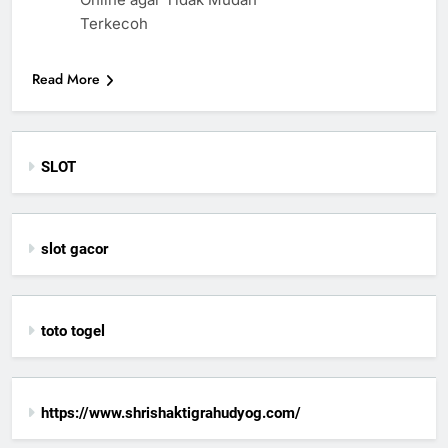
Terkecoh
Read More
SLOT
slot gacor
toto togel
https://www.shrishaktigrahudyog.com/