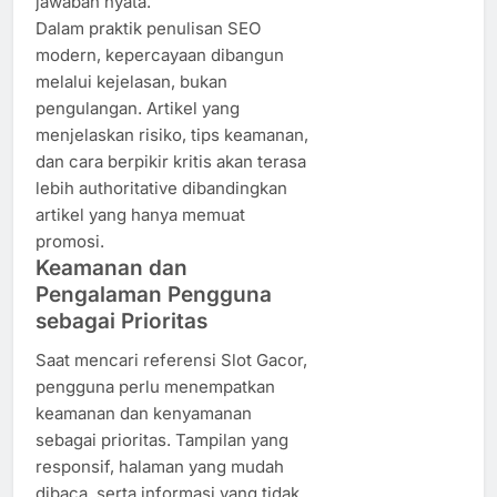
jawaban nyata.
Dalam praktik penulisan SEO
modern, kepercayaan dibangun
melalui kejelasan, bukan
pengulangan. Artikel yang
menjelaskan risiko, tips keamanan,
dan cara berpikir kritis akan terasa
lebih authoritative dibandingkan
artikel yang hanya memuat
promosi.
Keamanan dan
Pengalaman Pengguna
sebagai Prioritas
Saat mencari referensi Slot Gacor,
pengguna perlu menempatkan
keamanan dan kenyamanan
sebagai prioritas. Tampilan yang
responsif, halaman yang mudah
dibaca, serta informasi yang tidak