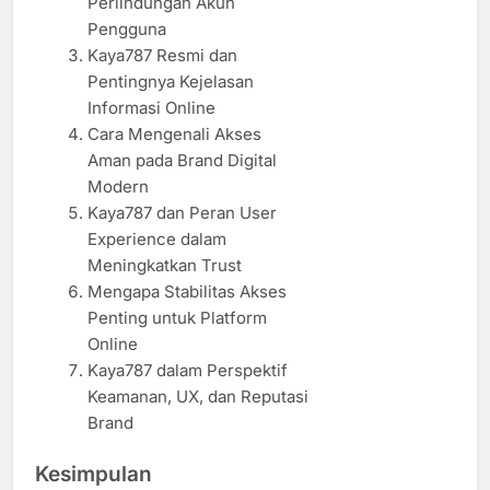
Perlindungan Akun
Pengguna
Kaya787 Resmi dan
Pentingnya Kejelasan
Informasi Online
Cara Mengenali Akses
Aman pada Brand Digital
Modern
Kaya787 dan Peran User
Experience dalam
Meningkatkan Trust
Mengapa Stabilitas Akses
Penting untuk Platform
Online
Kaya787 dalam Perspektif
Keamanan, UX, dan Reputasi
Brand
Kesimpulan