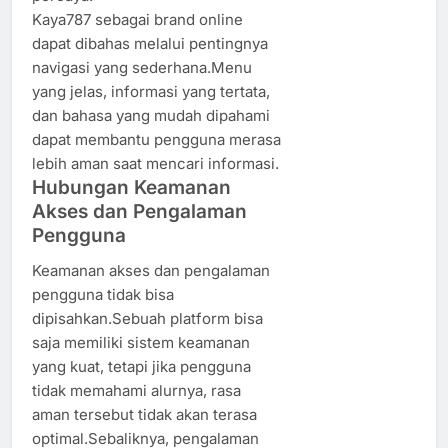
Kaya787 sebagai brand online
dapat dibahas melalui pentingnya
navigasi yang sederhana.Menu
yang jelas, informasi yang tertata,
dan bahasa yang mudah dipahami
dapat membantu pengguna merasa
lebih aman saat mencari informasi.
Hubungan Keamanan
Akses dan Pengalaman
Pengguna
Keamanan akses dan pengalaman
pengguna tidak bisa
dipisahkan.Sebuah platform bisa
saja memiliki sistem keamanan
yang kuat, tetapi jika pengguna
tidak memahami alurnya, rasa
aman tersebut tidak akan terasa
optimal.Sebaliknya, pengalaman