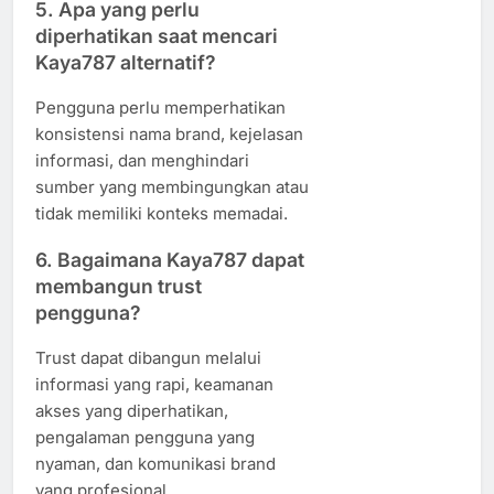
5. Apa yang perlu
diperhatikan saat mencari
Kaya787 alternatif?
Pengguna perlu memperhatikan
konsistensi nama brand, kejelasan
informasi, dan menghindari
sumber yang membingungkan atau
tidak memiliki konteks memadai.
6. Bagaimana Kaya787 dapat
membangun trust
pengguna?
Trust dapat dibangun melalui
informasi yang rapi, keamanan
akses yang diperhatikan,
pengalaman pengguna yang
nyaman, dan komunikasi brand
yang profesional.