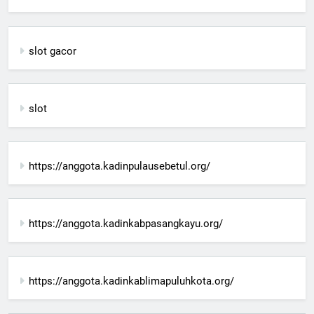
slot gacor
slot
https://anggota.kadinpulausebetul.org/
https://anggota.kadinkabpasangkayu.org/
https://anggota.kadinkablimapuluhkota.org/