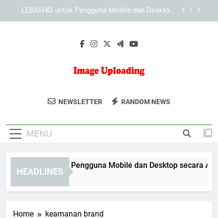
Skip
Jawab
EDWINSLOT dengan Antarmuka Sederhana yang
to
Tetap Fungsional dan Terarah
content
LEBAH4D dengan Antarmuka Sederhana yang
Tetap Fungsional dan Mudah Dipahami
EDWINSLOT untuk Pengguna Mobile dan Desktop
secara Aman dan Terkendali
LEBAH4D untuk Pengguna Mobile dan Desktop:
Panduan Akses yang Aman dan Bertanggung
Image
Jawab
Upload Dan Bagikan Gambar Dengan
EDWINSLOT dengan Antarmuka Sederhana yang
NEWSLETTER
RANDOM NEWS
Tetap Fungsional dan Terarah
Uploading
Mudah Di Image Uploading. Solusi
LEBAH4D dengan Antarmuka Sederhana yang
Cepat Untuk Kebutuhan Berbagi Gambar.
Tetap Fungsional dan Mudah Dipahami
MENU
WINSLOT untuk Pengguna Mobile dan Desktop secara Aman d
HEADLINES
eeks Ago
Home
keamanan brand