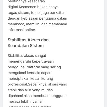
pentingnya kesadaran
digital.Keamanan bukan hanya
tugas sistem, tetapi juga berkaitan
dengan kebiasaan pengguna dalam
membaca, memilih, dan memahami
informasi online.
Stabilitas Akses dan
Keandalan Sistem
Stabilitas akses sangat
memengaruhi kepercayaan
pengguna.Platform yang sering
mengalami kendala dapat
menciptakan kesan kurang
profesional.Sebaliknya, akses yang
stabil dan alur yang mudah
dipahami akan membuat pengguna
merasa lebih nyaman.