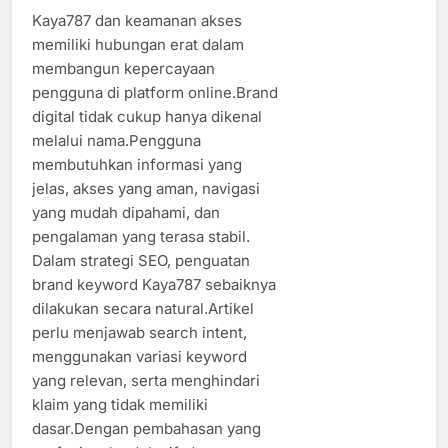
Kaya787 dan keamanan akses
memiliki hubungan erat dalam
membangun kepercayaan
pengguna di platform online.Brand
digital tidak cukup hanya dikenal
melalui nama.Pengguna
membutuhkan informasi yang
jelas, akses yang aman, navigasi
yang mudah dipahami, dan
pengalaman yang terasa stabil.
Dalam strategi SEO, penguatan
brand keyword Kaya787 sebaiknya
dilakukan secara natural.Artikel
perlu menjawab search intent,
menggunakan variasi keyword
yang relevan, serta menghindari
klaim yang tidak memiliki
dasar.Dengan pembahasan yang