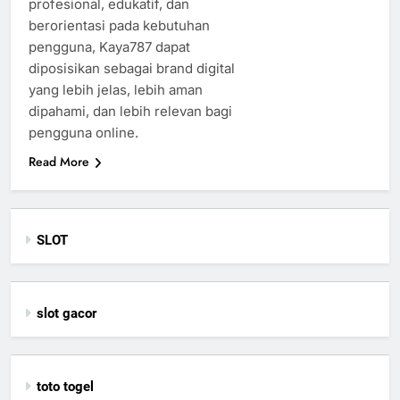
profesional, edukatif, dan
berorientasi pada kebutuhan
pengguna, Kaya787 dapat
diposisikan sebagai brand digital
yang lebih jelas, lebih aman
dipahami, dan lebih relevan bagi
pengguna online.
Read More
SLOT
slot gacor
toto togel