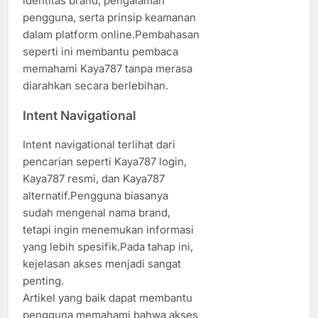
identitas brand, pengalaman
pengguna, serta prinsip keamanan
dalam platform online.Pembahasan
seperti ini membantu pembaca
memahami Kaya787 tanpa merasa
diarahkan secara berlebihan.
Intent Navigational
Intent navigational terlihat dari
pencarian seperti Kaya787 login,
Kaya787 resmi, dan Kaya787
alternatif.Pengguna biasanya
sudah mengenal nama brand,
tetapi ingin menemukan informasi
yang lebih spesifik.Pada tahap ini,
kejelasan akses menjadi sangat
penting.
Artikel yang baik dapat membantu
pengguna memahami bahwa akses