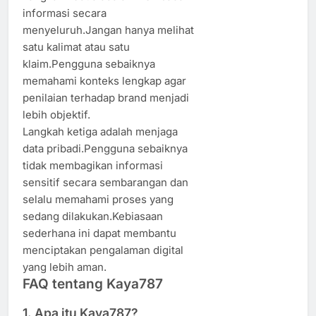
informasi secara
menyeluruh.Jangan hanya melihat
satu kalimat atau satu
klaim.Pengguna sebaiknya
memahami konteks lengkap agar
penilaian terhadap brand menjadi
lebih objektif.
Langkah ketiga adalah menjaga
data pribadi.Pengguna sebaiknya
tidak membagikan informasi
sensitif secara sembarangan dan
selalu memahami proses yang
sedang dilakukan.Kebiasaan
sederhana ini dapat membantu
menciptakan pengalaman digital
yang lebih aman.
FAQ tentang Kaya787
1. Apa itu Kaya787?