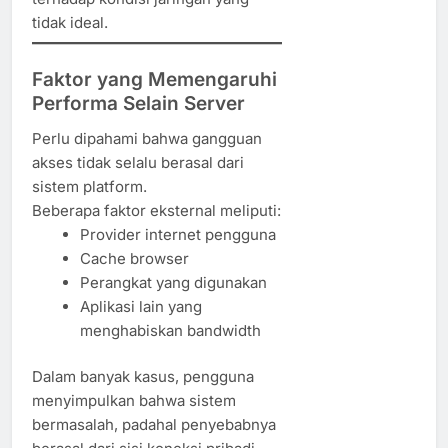
tidak ideal.
Faktor yang Memengaruhi
Performa Selain Server
Perlu dipahami bahwa gangguan
akses tidak selalu berasal dari
sistem platform.
Beberapa faktor eksternal meliputi:
Provider internet pengguna
Cache browser
Perangkat yang digunakan
Aplikasi lain yang
menghabiskan bandwidth
Dalam banyak kasus, pengguna
menyimpulkan bahwa sistem
bermasalah, padahal penyebabnya