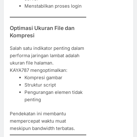
Menstabilkan proses login
Optimasi Ukuran File dan
Kompresi
Salah satu indikator penting dalam
performa jaringan lambat adalah
ukuran file halaman.
KAYA787 mengoptimalkan:
Kompresi gambar
Struktur script
Pengurangan elemen tidak
penting
Pendekatan ini membantu
mempercepat waktu muat
meskipun bandwidth terbatas.