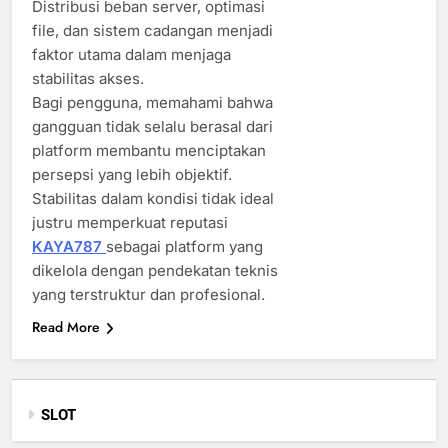
Distribusi beban server, optimasi
file, dan sistem cadangan menjadi
faktor utama dalam menjaga
stabilitas akses.
Bagi pengguna, memahami bahwa
gangguan tidak selalu berasal dari
platform membantu menciptakan
persepsi yang lebih objektif.
Stabilitas dalam kondisi tidak ideal
justru memperkuat reputasi
KAYA787
sebagai platform yang
dikelola dengan pendekatan teknis
yang terstruktur dan profesional.
Read More
SLOT