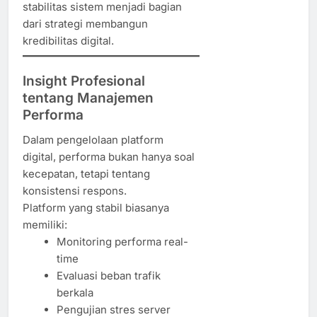
stabilitas sistem menjadi bagian
dari strategi membangun
kredibilitas digital.
Insight Profesional
tentang Manajemen
Performa
Dalam pengelolaan platform
digital, performa bukan hanya soal
kecepatan, tetapi tentang
konsistensi respons.
Platform yang stabil biasanya
memiliki:
Monitoring performa real-
time
Evaluasi beban trafik
berkala
Pengujian stres server