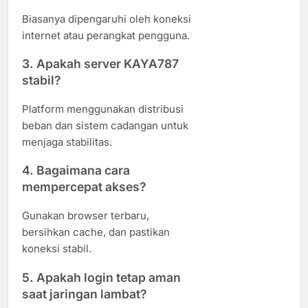
Biasanya dipengaruhi oleh koneksi
internet atau perangkat pengguna.
3. Apakah server KAYA787
stabil?
Platform menggunakan distribusi
beban dan sistem cadangan untuk
menjaga stabilitas.
4. Bagaimana cara
mempercepat akses?
Gunakan browser terbaru,
bersihkan cache, dan pastikan
koneksi stabil.
5. Apakah login tetap aman
saat jaringan lambat?