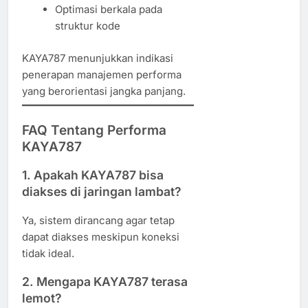
Optimasi berkala pada
struktur kode
KAYA787 menunjukkan indikasi
penerapan manajemen performa
yang berorientasi jangka panjang.
FAQ Tentang Performa
KAYA787
1. Apakah KAYA787 bisa
diakses di jaringan lambat?
Ya, sistem dirancang agar tetap
dapat diakses meskipun koneksi
tidak ideal.
2. Mengapa KAYA787 terasa
lemot?