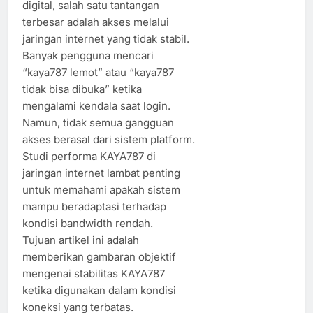
digital, salah satu tantangan
terbesar adalah akses melalui
jaringan internet yang tidak stabil.
Banyak pengguna mencari
“kaya787 lemot” atau “kaya787
tidak bisa dibuka” ketika
mengalami kendala saat login.
Namun, tidak semua gangguan
akses berasal dari sistem platform.
Studi performa KAYA787 di
jaringan internet lambat penting
untuk memahami apakah sistem
mampu beradaptasi terhadap
kondisi bandwidth rendah.
Tujuan artikel ini adalah
memberikan gambaran objektif
mengenai stabilitas KAYA787
ketika digunakan dalam kondisi
koneksi yang terbatas.