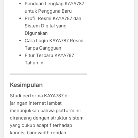
Panduan Lengkap KAYA787
untuk Pengguna Baru
Profil Resmi KAYA787 dan
Sistem Digital yang
Digunakan
Cara Login KAYA787 Resmi
Tanpa Gangguan
Fitur Terbaru KAYA787
Tahun Ini
Kesimpulan
Studi performa KAYA787 di
jaringan internet lambat
menunjukkan bahwa platform ini
dirancang dengan struktur sistem
yang cukup adaptif terhadap
kondisi bandwidth rendah.