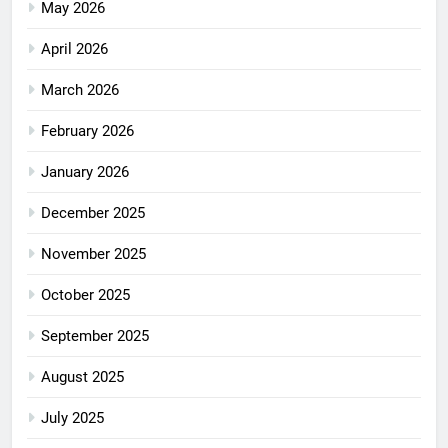
May 2026
April 2026
March 2026
February 2026
January 2026
December 2025
November 2025
October 2025
September 2025
August 2025
July 2025