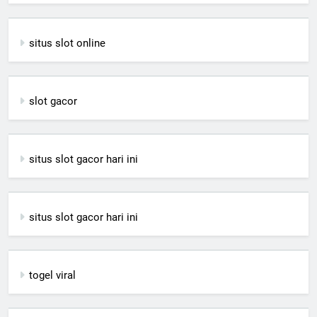
situs slot online
slot gacor
situs slot gacor hari ini
situs slot gacor hari ini
togel viral