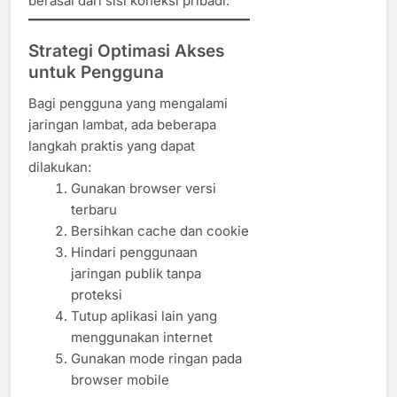
berasal dari sisi koneksi pribadi.
Strategi Optimasi Akses
untuk Pengguna
Bagi pengguna yang mengalami
jaringan lambat, ada beberapa
langkah praktis yang dapat
dilakukan:
Gunakan browser versi
terbaru
Bersihkan cache dan cookie
Hindari penggunaan
jaringan publik tanpa
proteksi
Tutup aplikasi lain yang
menggunakan internet
Gunakan mode ringan pada
browser mobile