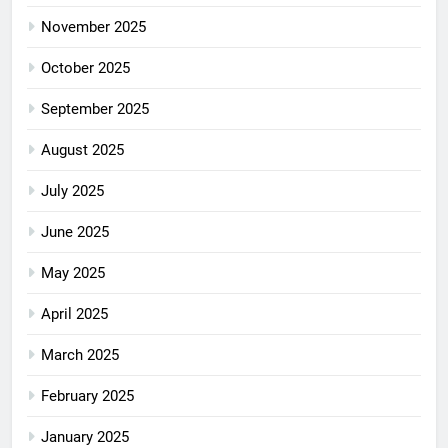
November 2025
October 2025
September 2025
August 2025
July 2025
June 2025
May 2025
April 2025
March 2025
February 2025
January 2025