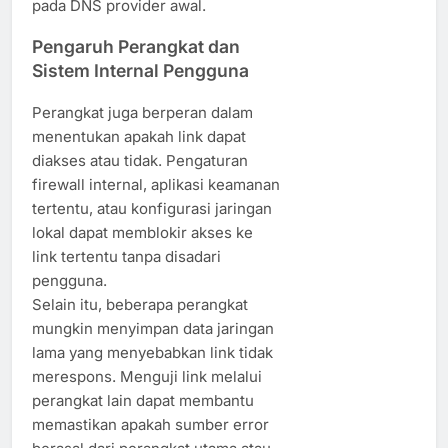
pada DNS provider awal.
Pengaruh Perangkat dan
Sistem Internal Pengguna
Perangkat juga berperan dalam
menentukan apakah link dapat
diakses atau tidak. Pengaturan
firewall internal, aplikasi keamanan
tertentu, atau konfigurasi jaringan
lokal dapat memblokir akses ke
link tertentu tanpa disadari
pengguna.
Selain itu, beberapa perangkat
mungkin menyimpan data jaringan
lama yang menyebabkan link tidak
merespons. Menguji link melalui
perangkat lain dapat membantu
memastikan apakah sumber error