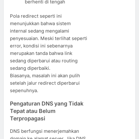
berhenti di tengah
Pola redirect seperti ini
menunjukkan bahwa sistem
internal sedang mengalami
penyesuaian. Meski terlihat seperti
error, kondisi ini sebenarnya
merupakan tanda bahwa link
sedang diperbarui atau routing
sedang diperbaiki.
Biasanya, masalah ini akan pulih
setelah jalur redirect diperbarui
sepenuhnya.
Pengaturan DNS yang Tidak
Tepat atau Belum
Terpropagasi
DNS berfungsi menerjemahkan
domain ke alamat server. Jika DNS