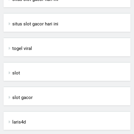
situs slot gacor hari ini
togel viral
slot
slot gacor
laris4d