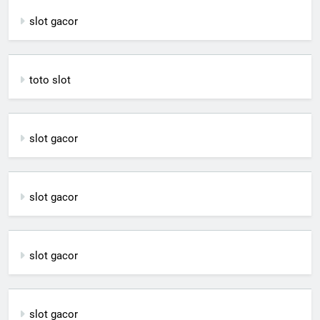
slot gacor
toto slot
slot gacor
slot gacor
slot gacor
slot gacor