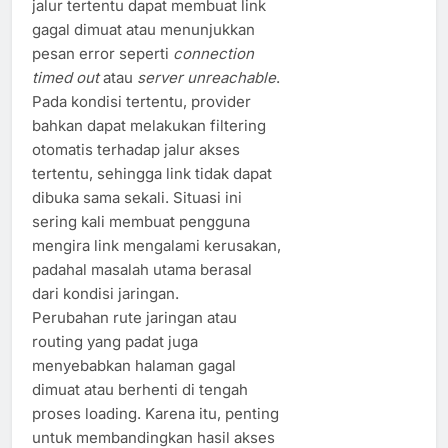
jalur tertentu dapat membuat link
gagal dimuat atau menunjukkan
pesan error seperti
connection
timed out
atau
server unreachable
.
Pada kondisi tertentu, provider
bahkan dapat melakukan filtering
otomatis terhadap jalur akses
tertentu, sehingga link tidak dapat
dibuka sama sekali. Situasi ini
sering kali membuat pengguna
mengira link mengalami kerusakan,
padahal masalah utama berasal
dari kondisi jaringan.
Perubahan rute jaringan atau
routing yang padat juga
menyebabkan halaman gagal
dimuat atau berhenti di tengah
proses loading. Karena itu, penting
untuk membandingkan hasil akses