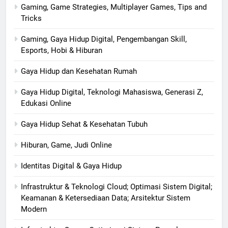
Gaming, Game Strategies, Multiplayer Games, Tips and
Tricks
Gaming, Gaya Hidup Digital, Pengembangan Skill,
Esports, Hobi & Hiburan
Gaya Hidup dan Kesehatan Rumah
Gaya Hidup Digital, Teknologi Mahasiswa, Generasi Z,
Edukasi Online
Gaya Hidup Sehat & Kesehatan Tubuh
Hiburan, Game, Judi Online
Identitas Digital & Gaya Hidup
Infrastruktur & Teknologi Cloud; Optimasi Sistem Digital;
Keamanan & Ketersediaan Data; Arsitektur Sistem
Modern