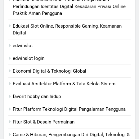
Perlindungan Identitas Digital Kesadaran Privasi Online
Praktik Aman Pengguna
Edukasi Slot Online, Responsible Gaming, Keamanan
Digital
edwinslot
edwinslot login
Ekonomi Digital & Teknologi Global
Evaluasi Arsitektur Platform & Tata Kelola Sistem
favorit hobby dan hidup
Fitur Platform Teknologi Digital Pengalaman Pengguna
Fitur Slot & Desain Permainan
Game & Hiburan, Pengembangan Diri Digital, Teknologi &