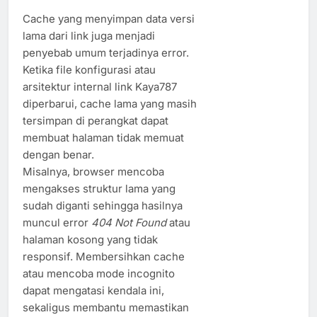
Cache yang menyimpan data versi
lama dari link juga menjadi
penyebab umum terjadinya error.
Ketika file konfigurasi atau
arsitektur internal link Kaya787
diperbarui, cache lama yang masih
tersimpan di perangkat dapat
membuat halaman tidak memuat
dengan benar.
Misalnya, browser mencoba
mengakses struktur lama yang
sudah diganti sehingga hasilnya
muncul error
404 Not Found
atau
halaman kosong yang tidak
responsif. Membersihkan cache
atau mencoba mode incognito
dapat mengatasi kendala ini,
sekaligus membantu memastikan