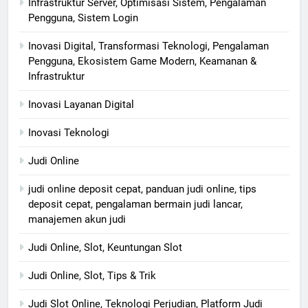
Infrastruktur Server, Optimisasi Sistem, Pengalaman
Pengguna, Sistem Login
Inovasi Digital, Transformasi Teknologi, Pengalaman
Pengguna, Ekosistem Game Modern, Keamanan &
Infrastruktur
Inovasi Layanan Digital
Inovasi Teknologi
Judi Online
judi online deposit cepat, panduan judi online, tips
deposit cepat, pengalaman bermain judi lancar,
manajemen akun judi
Judi Online, Slot, Keuntungan Slot
Judi Online, Slot, Tips & Trik
Judi Slot Online, Teknologi Perjudian, Platform Judi