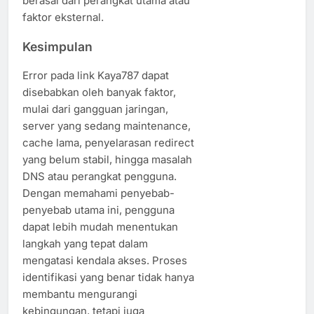
berasal dari perangkat utama atau
faktor eksternal.
Kesimpulan
Error pada link Kaya787 dapat
disebabkan oleh banyak faktor,
mulai dari gangguan jaringan,
server yang sedang maintenance,
cache lama, penyelarasan redirect
yang belum stabil, hingga masalah
DNS atau perangkat pengguna.
Dengan memahami penyebab-
penyebab utama ini, pengguna
dapat lebih mudah menentukan
langkah yang tepat dalam
mengatasi kendala akses. Proses
identifikasi yang benar tidak hanya
membantu mengurangi
kebingungan, tetapi juga