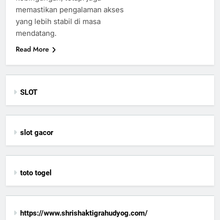
memastikan pengalaman akses
yang lebih stabil di masa
mendatang.
Read More
SLOT
slot gacor
toto togel
https://www.shrishaktigrahudyog.com/