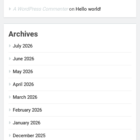
A WordPress Commenter
on
Hello world!
Archives
July 2026
June 2026
May 2026
April 2026
March 2026
February 2026
January 2026
December 2025