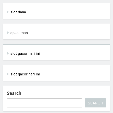
slot dana
spaceman
slot gacor hari ini
slot gacor hari ini
Search
SEARCH