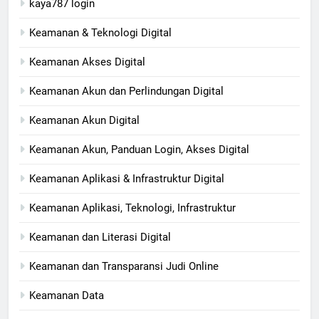
kaya787 login
Keamanan & Teknologi Digital
Keamanan Akses Digital
Keamanan Akun dan Perlindungan Digital
Keamanan Akun Digital
Keamanan Akun, Panduan Login, Akses Digital
Keamanan Aplikasi & Infrastruktur Digital
Keamanan Aplikasi, Teknologi, Infrastruktur
Keamanan dan Literasi Digital
Keamanan dan Transparansi Judi Online
Keamanan Data