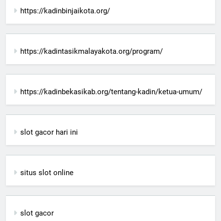
https://kadinbinjaikota.org/
https://kadintasikmalayakota.org/program/
https://kadinbekasikab.org/tentang-kadin/ketua-umum/
slot gacor hari ini
situs slot online
slot gacor