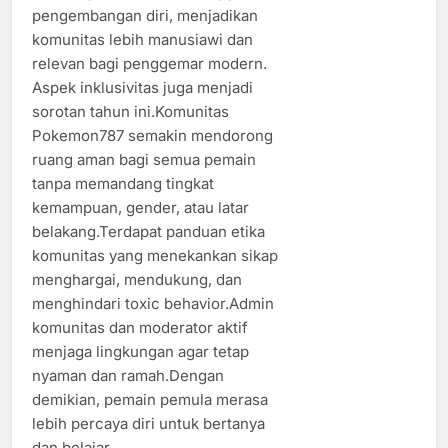
pengembangan diri, menjadikan
komunitas lebih manusiawi dan
relevan bagi penggemar modern.
Aspek inklusivitas juga menjadi
sorotan tahun ini.Komunitas
Pokemon787 semakin mendorong
ruang aman bagi semua pemain
tanpa memandang tingkat
kemampuan, gender, atau latar
belakang.Terdapat panduan etika
komunitas yang menekankan sikap
menghargai, mendukung, dan
menghindari toxic behavior.Admin
komunitas dan moderator aktif
menjaga lingkungan agar tetap
nyaman dan ramah.Dengan
demikian, pemain pemula merasa
lebih percaya diri untuk bertanya
dan belajar.