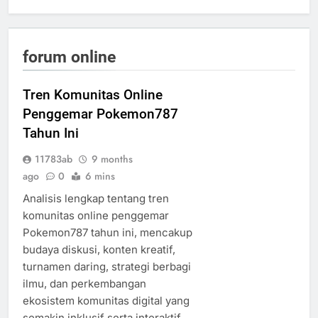
forum online
Tren Komunitas Online
Penggemar Pokemon787
Tahun Ini
11783ab
9 months
ago
0
6 mins
Analisis lengkap tentang tren
komunitas online penggemar
Pokemon787 tahun ini, mencakup
budaya diskusi, konten kreatif,
turnamen daring, strategi berbagi
ilmu, dan perkembangan
ekosistem komunitas digital yang
semakin inklusif serta interaktif.