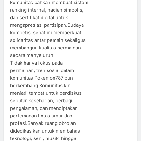
komunitas bahkan membuat sistem
ranking internal, hadiah simbolis,
dan sertifikat digital untuk
mengapresiasi partisipan.Budaya
kompetisi sehat ini memperkuat
solidaritas antar pemain sekaligus
membangun kualitas permainan
secara menyeluruh.
Tidak hanya fokus pada
permainan, tren sosial dalam
komunitas Pokemon787 pun
berkembang.Komunitas kini
menjadi tempat untuk berdiskusi
seputar keseharian, berbagi
pengalaman, dan menciptakan
pertemanan lintas umur dan
profesi.Banyak ruang obrolan
didedikasikan untuk membahas
teknologi, seni, musik, hingga