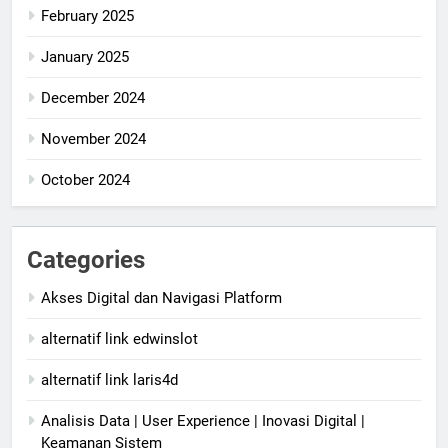
February 2025
January 2025
December 2024
November 2024
October 2024
Categories
Akses Digital dan Navigasi Platform
alternatif link edwinslot
alternatif link laris4d
Analisis Data | User Experience | Inovasi Digital |
Keamanan Sistem