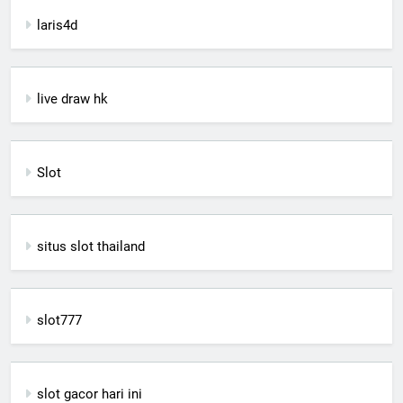
laris4d
live draw hk
Slot
situs slot thailand
slot777
slot gacor hari ini