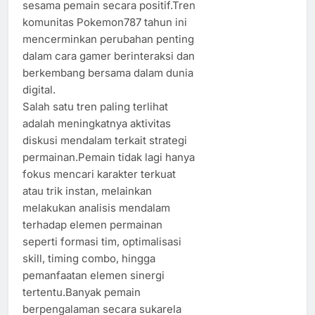
sesama pemain secara positif.Tren
komunitas Pokemon787 tahun ini
mencerminkan perubahan penting
dalam cara gamer berinteraksi dan
berkembang bersama dalam dunia
digital.
Salah satu tren paling terlihat
adalah meningkatnya aktivitas
diskusi mendalam terkait strategi
permainan.Pemain tidak lagi hanya
fokus mencari karakter terkuat
atau trik instan, melainkan
melakukan analisis mendalam
terhadap elemen permainan
seperti formasi tim, optimalisasi
skill, timing combo, hingga
pemanfaatan elemen sinergi
tertentu.Banyak pemain
berpengalaman secara sukarela