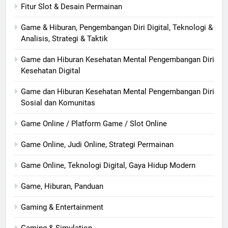
Fitur Slot & Desain Permainan
Game & Hiburan, Pengembangan Diri Digital, Teknologi &
Analisis, Strategi & Taktik
Game dan Hiburan Kesehatan Mental Pengembangan Diri
Kesehatan Digital
Game dan Hiburan Kesehatan Mental Pengembangan Diri
Sosial dan Komunitas
Game Online / Platform Game / Slot Online
Game Online, Judi Online, Strategi Permainan
Game Online, Teknologi Digital, Gaya Hidup Modern
Game, Hiburan, Panduan
Gaming & Entertainment
Gaming & Simulation