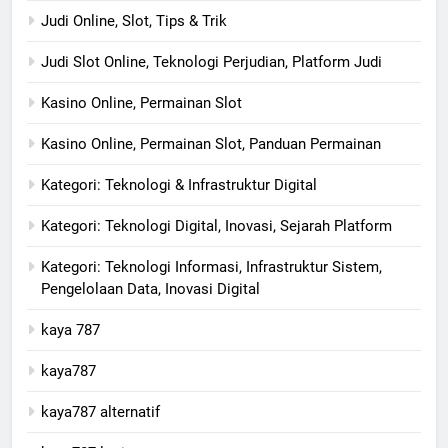
Judi Online, Slot, Tips & Trik
Judi Slot Online, Teknologi Perjudian, Platform Judi
Kasino Online, Permainan Slot
Kasino Online, Permainan Slot, Panduan Permainan
Kategori: Teknologi & Infrastruktur Digital
Kategori: Teknologi Digital, Inovasi, Sejarah Platform
Kategori: Teknologi Informasi, Infrastruktur Sistem,
Pengelolaan Data, Inovasi Digital
kaya 787
kaya787
kaya787 alternatif