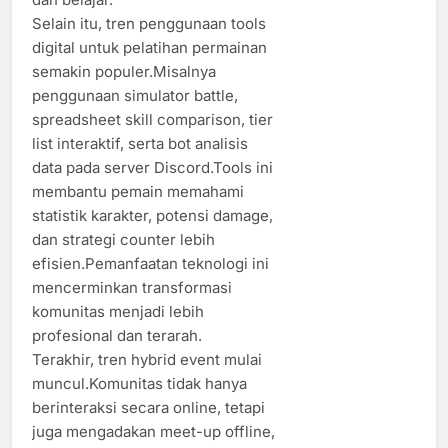
Selain itu, tren penggunaan tools
digital untuk pelatihan permainan
semakin populer.Misalnya
penggunaan simulator battle,
spreadsheet skill comparison, tier
list interaktif, serta bot analisis
data pada server Discord.Tools ini
membantu pemain memahami
statistik karakter, potensi damage,
dan strategi counter lebih
efisien.Pemanfaatan teknologi ini
mencerminkan transformasi
komunitas menjadi lebih
profesional dan terarah.
Terakhir, tren hybrid event mulai
muncul.Komunitas tidak hanya
berinteraksi secara online, tetapi
juga mengadakan meet-up offline,