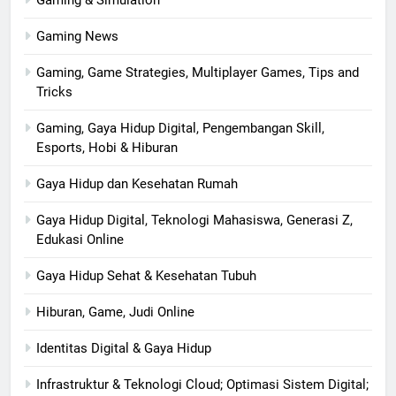
Gaming News
Gaming, Game Strategies, Multiplayer Games, Tips and
Tricks
Gaming, Gaya Hidup Digital, Pengembangan Skill,
Esports, Hobi & Hiburan
Gaya Hidup dan Kesehatan Rumah
Gaya Hidup Digital, Teknologi Mahasiswa, Generasi Z,
Edukasi Online
Gaya Hidup Sehat & Kesehatan Tubuh
Hiburan, Game, Judi Online
Identitas Digital & Gaya Hidup
Infrastruktur & Teknologi Cloud; Optimasi Sistem Digital;