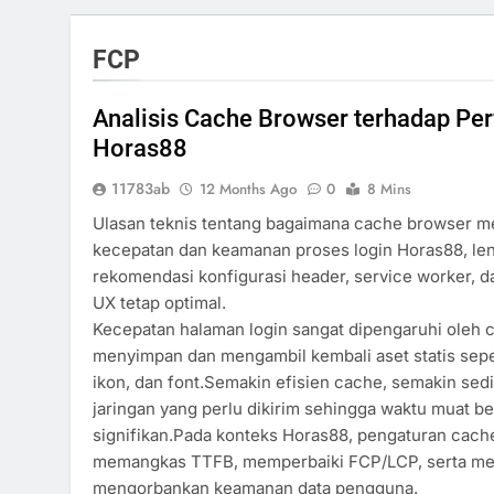
FCP
Analisis Cache Browser terhadap Pe
Horas88
11783ab
12 Months Ago
0
8 Mins
Ulasan teknis tentang bagaimana cache browser 
kecepatan dan keamanan proses login Horas88, l
rekomendasi konfigurasi header, service worker, d
UX tetap optimal.
Kecepatan halaman login sangat dipengaruhi oleh 
menyimpan dan mengambil kembali aset statis sepe
ikon, dan font.Semakin efisien cache, semakin sedi
jaringan yang perlu dikirim sehingga waktu muat b
signifikan.Pada konteks Horas88, pengaturan cache
memangkas TTFB, memperbaiki FCP/LCP, serta me
mengorbankan keamanan data pengguna.