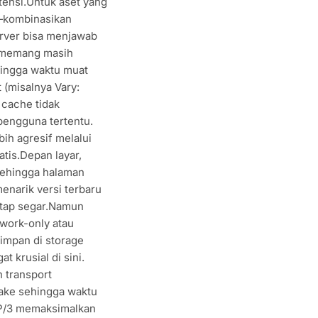
tensi.Untuk aset yang
n—kombinasikan
rver bisa menjawab
i memang masih
ehingga waktu muat
 (misalnya Vary:
 cache tidak
engguna tertentu.
ih agresif melalui
atis.Depan layar,
sehingga halaman
menarik versi terbaru
etap segar.Namun
twork-only atau
simpan di storage
 krusial di sini.
 transport
hake sehingga waktu
TP/3 memaksimalkan