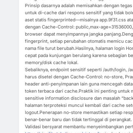
Prinsip dasarnya adalah memisahkan dengan tegas 
untuk di-cache dari respons sensitif yang tidak bo
aset statis fingerprinted—misalnya app.9f31.css at
dengan Cache-Control: public,max-age=31536000
browser dapat menyimpannya jangka panjang.Dengan
fingerprint, setiap perubahan otomatis memicu ca
nama file turut berubah.Hasilnya, halaman login H
cepat pada kunjungan berulang karena sebagian bes
memory/disk cache lokal.
Sebaliknya, endpoint sensitif seperti /auth/login, /a
harus disetel dengan Cache-Control: no-store, Pr
header anti-penyimpanan lain guna mencegah data 
token terbaca dari cache.Praktik ini penting untuk 
sensitive information disclosure dan masalah “bac
halaman terproteksi muncul kembali dari cache set
logout.Penerapan no-store memastikan setiap resp
benar-benar baru dan tidak tertinggal di perangkat.
Validasi bersyarat membantu menyeimbangkan per