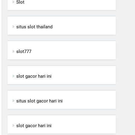
Slot
situs slot thailand
slot777
slot gacor hari ini
situs slot gacor hari ini
slot gacor hari ini