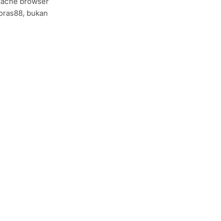
 cache browser
Horas88, bukan