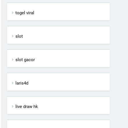
togel viral
slot
slot gacor
laris4d
live draw hk