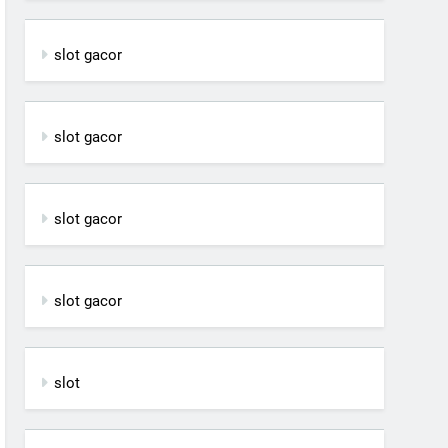
slot gacor
slot gacor
slot gacor
slot gacor
slot