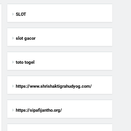
SLOT
slot gacor
toto togel
https://www.shrishaktigrahudyog.com/
https://sipafijantho.org/