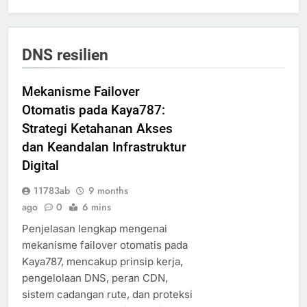
DNS resilien
Mekanisme Failover
Otomatis pada Kaya787:
Strategi Ketahanan Akses
dan Keandalan Infrastruktur
Digital
11783ab
9 months
ago
0
6 mins
Penjelasan lengkap mengenai
mekanisme failover otomatis pada
Kaya787, mencakup prinsip kerja,
pengelolaan DNS, peran CDN,
sistem cadangan rute, dan proteksi