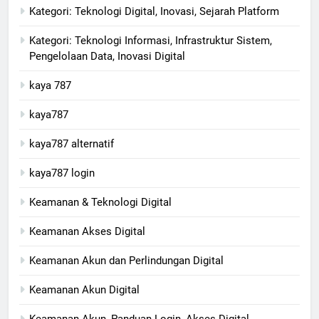
Kategori: Teknologi Digital, Inovasi, Sejarah Platform
Kategori: Teknologi Informasi, Infrastruktur Sistem,
Pengelolaan Data, Inovasi Digital
kaya 787
kaya787
kaya787 alternatif
kaya787 login
Keamanan & Teknologi Digital
Keamanan Akses Digital
Keamanan Akun dan Perlindungan Digital
Keamanan Akun Digital
Keamanan Akun, Panduan Login, Akses Digital