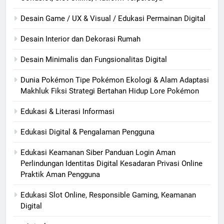
Desain Game / UX & Visual / Edukasi Permainan Digital
Desain Interior dan Dekorasi Rumah
Desain Minimalis dan Fungsionalitas Digital
Dunia Pokémon Tipe Pokémon Ekologi & Alam Adaptasi
Makhluk Fiksi Strategi Bertahan Hidup Lore Pokémon
Edukasi & Literasi Informasi
Edukasi Digital & Pengalaman Pengguna
Edukasi Keamanan Siber Panduan Login Aman
Perlindungan Identitas Digital Kesadaran Privasi Online
Praktik Aman Pengguna
Edukasi Slot Online, Responsible Gaming, Keamanan
Digital