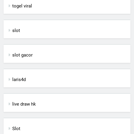
togel viral
slot
slot gacor
laris4d
live draw hk
Slot