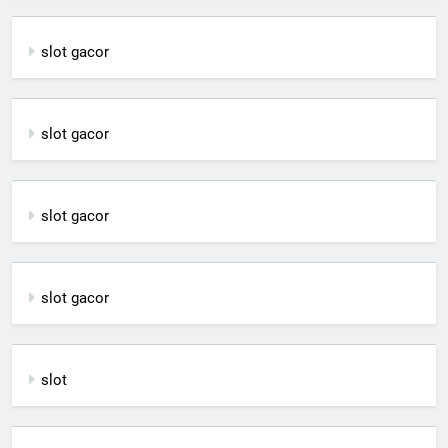
slot gacor
slot gacor
slot gacor
slot gacor
slot