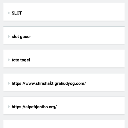
SLOT
slot gacor
toto togel
https://www.shrishaktigrahudyog.com/
https://sipafijantho.org/