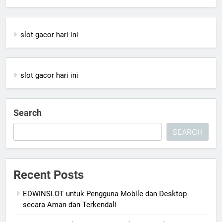
slot gacor hari ini
slot gacor hari ini
Search
SEARCH
Recent Posts
EDWINSLOT untuk Pengguna Mobile dan Desktop
secara Aman dan Terkendali