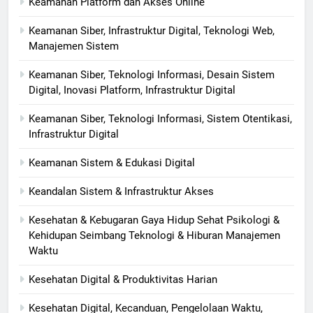
Keamanan Platform dan Akses Online
Keamanan Siber, Infrastruktur Digital, Teknologi Web,
Manajemen Sistem
Keamanan Siber, Teknologi Informasi, Desain Sistem
Digital, Inovasi Platform, Infrastruktur Digital
Keamanan Siber, Teknologi Informasi, Sistem Otentikasi,
Infrastruktur Digital
Keamanan Sistem & Edukasi Digital
Keandalan Sistem & Infrastruktur Akses
Kesehatan & Kebugaran Gaya Hidup Sehat Psikologi &
Kehidupan Seimbang Teknologi & Hiburan Manajemen
Waktu
Kesehatan Digital & Produktivitas Harian
Kesehatan Digital, Kecanduan, Pengelolaan Waktu,