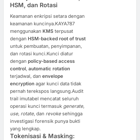
HSM, dan Rotasi
Keamanan enkripsi setara dengan
keamanan kuncinya.KAYA787
menggunakan
KMS
terpusat
dengan
HSM-backed root of trust
untuk pembuatan, penyimpanan,
dan rotasi kunci.Kunci diatur
dengan
policy-based access
control
,
automatic rotation
terjadwal, dan
envelope
encryption
agar kunci data tidak
pernah terekspos langsung.Audit
trail imutabel mencatat seluruh
operasi kunci termasuk
generate
,
use
,
rotate
, dan
revoke
sehingga
investigasi forensik punya bukti
yang lengkap.
Tokenisasi & Masking: