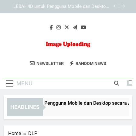
Skip
Jawab
EDWINSLOT dengan Antarmuka Sederhana yang
to
Tetap Fungsional dan Terarah
content
LEBAH4D dengan Antarmuka Sederhana yang
Tetap Fungsional dan Mudah Dipahami
EDWINSLOT untuk Pengguna Mobile dan Desktop
secara Aman dan Terkendali
LEBAH4D untuk Pengguna Mobile dan Desktop:
Panduan Akses yang Aman dan Bertanggung
Image
Jawab
Upload Dan Bagikan Gambar Dengan
EDWINSLOT dengan Antarmuka Sederhana yang
NEWSLETTER
RANDOM NEWS
Tetap Fungsional dan Terarah
Uploading
Mudah Di Image Uploading. Solusi
LEBAH4D dengan Antarmuka Sederhana yang
Cepat Untuk Kebutuhan Berbagi Gambar.
Tetap Fungsional dan Mudah Dipahami
MENU
WINSLOT untuk Pengguna Mobile dan Desktop secara Aman d
HEADLINES
Weeks Ago
Home
DLP