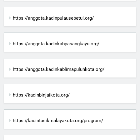
https://anggota.kadinpulausebetul.org/
https://anggota.kadinkabpasangkayu.org/
https://anggota.kadinkablimapuluhkota.org/
https://kadinbinjaikota.org/
https://kadintasikmalayakota.org/program/