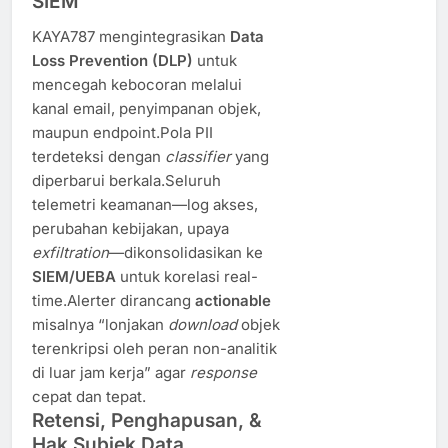
SIEM
KAYA787 mengintegrasikan
Data
Loss Prevention (DLP)
untuk
mencegah kebocoran melalui
kanal email, penyimpanan objek,
maupun endpoint.Pola PII
terdeteksi dengan
classifier
yang
diperbarui berkala.Seluruh
telemetri keamanan—log akses,
perubahan kebijakan, upaya
exfiltration
—dikonsolidasikan ke
SIEM/UEBA
untuk korelasi real-
time.Alerter dirancang
actionable
misalnya “lonjakan
download
objek
terenkripsi oleh peran non-analitik
di luar jam kerja” agar
response
cepat dan tepat.
Retensi, Penghapusan, &
Hak Subjek Data