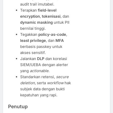
audit trail imutabel.
Terapkan
field-level
encryption
,
tokenisasi
, dan
dynamic masking
untuk PII
bernilai tinggi.
Tegakkan
policy-as-code
,
least privilege
, dan
MFA
berbasis passkey untuk
akses sensitif.
Jalankan
DLP
dan korelasi
SIEM/UEBA dengan alerter
yang
actionable
.
Standarkan retensi,
secure
deletion
, serta
workflow
hak
subjek data dengan bukti
kepatuhan yang rapi.
Penutup