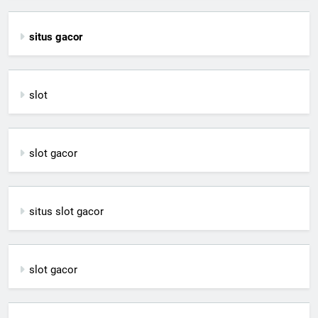
situs gacor
slot
slot gacor
situs slot gacor
slot gacor