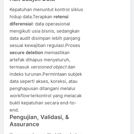
Kepatuhan menuntut kontrol siklus
hidup data.Terapkan
retensi
diferensial
: data operasional
mengikuti usia bisnis, sedangkan
data audit disimpan lebih panjang
sesuai kewajiban regulasi.Proses
secure deletion
memastikan
artefak dihapus menyeluruh,
termasuk
versioned object
dan
indeks turunan.Permintaan subjek
data seperti akses, koreksi, atau
penghapusan ditangani melalui
workflow
terkontrol yang melacak
bukti kepatuhan secara end-to-
end.
Pengujian, Validasi, &
Assurance