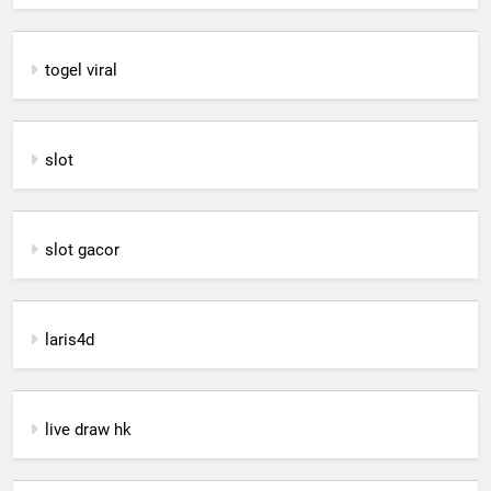
togel viral
slot
slot gacor
laris4d
live draw hk