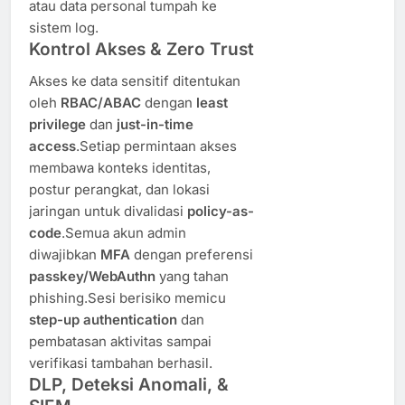
atau data personal tumpah ke
sistem log.
Kontrol Akses & Zero Trust
Akses ke data sensitif ditentukan
oleh
RBAC/ABAC
dengan
least
privilege
dan
just-in-time
access
.Setiap permintaan akses
membawa konteks identitas,
postur perangkat, dan lokasi
jaringan untuk divalidasi
policy-as-
code
.Semua akun admin
diwajibkan
MFA
dengan preferensi
passkey/WebAuthn
yang tahan
phishing.Sesi berisiko memicu
step-up authentication
dan
pembatasan aktivitas sampai
verifikasi tambahan berhasil.
DLP, Deteksi Anomali, &