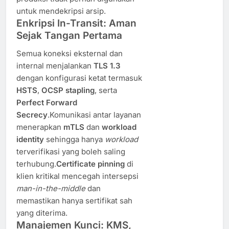
untuk mendekripsi arsip.
Enkripsi In-Transit: Aman
Sejak Tangan Pertama
Semua koneksi eksternal dan
internal menjalankan
TLS 1.3
dengan konfigurasi ketat termasuk
HSTS
,
OCSP stapling
, serta
Perfect Forward
Secrecy
.Komunikasi antar layanan
menerapkan
mTLS
dan
workload
identity
sehingga hanya
workload
terverifikasi yang boleh saling
terhubung.
Certificate pinning
di
klien kritikal mencegah intersepsi
man-in-the-middle
dan
memastikan hanya sertifikat sah
yang diterima.
Manajemen Kunci: KMS,