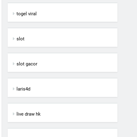
togel viral
slot
slot gacor
laris4d
live draw hk