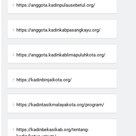
https://anggota.kadinpulausebetul.org/
https://anggota.kadinkabpasangkayu.org/
https://anggota.kadinkablimapuluhkota.org/
https://kadinbinjaikota.org/
https://kadintasikmalayakota.org/program/
https://kadinbekasikab.org/tentang-