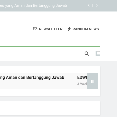
es yang Aman dan Bertanggung Jawab
a yang Tetap Fungsional dan Terarah
etap Fungsional dan Mudah Dipahami
NEWSLETTER
RANDOM NEWS
 Desktop secara Aman dan Terkendali
Cepat Untuk Kebutuhan Berbagi Gambar.
es yang Aman dan Bertanggung Jawab
a yang Tetap Fungsional dan Terarah
etap Fungsional dan Mudah Dipahami
an Bertanggung Jawab
EDWINSLOT dengan Antarmuka Se
3 Weeks Ago