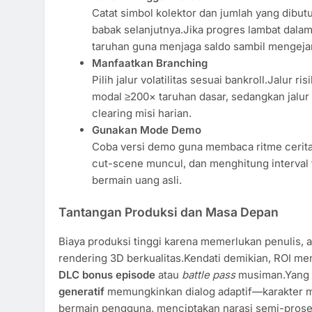
Catat simbol kolektor dan jumlah yang dib
babak selanjutnya.Jika progres lambat dalam
taruhan guna menjaga saldo sambil mengeja
Manfaatkan Branching
Pilih jalur volatilitas sesuai bankroll.Jalur ri
modal ≥200× taruhan dasar, sedangkan jalur
clearing misi harian.
Gunakan Mode Demo
Coba versi demo guna membaca ritme cerit
cut-scene muncul, dan menghitung interval 
bermain uang asli.
Tantangan Produksi dan Masa Depan
Biaya produksi tinggi karena memerlukan penulis, a
rendering 3D berkualitas.Kendati demikian, ROI me
DLC bonus episode
atau
battle pass
musiman.Yang t
generatif
memungkinkan dialog adaptif—karakter 
bermain pengguna, menciptakan narasi semi-prose