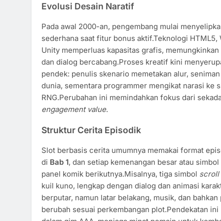
Evolusi Desain Naratif
Pada awal 2000-an, pengembang mulai menyelipka
sederhana saat fitur bonus aktif.Teknologi HTML5
Unity memperluas kapasitas grafis, memungkinkan 
dan dialog bercabang.Proses kreatif kini menyerupa
pendek: penulis skenario memetakan alur, senima
dunia, sementara programmer mengikat narasi ke 
RNG.Perubahan ini memindahkan fokus dari sekad
engagement value
.
Struktur Cerita Episodik
Slot berbasis cerita umumnya memakai format epi
di
Bab 1
, dan setiap kemenangan besar atau simb
panel komik berikutnya.Misalnya, tiga simbol
scroll
kuil kuno, lengkap dengan dialog dan animasi karak
berputar, namun latar belakang, musik, dan bahkan 
berubah sesuai perkembangan plot.Pendekatan ini