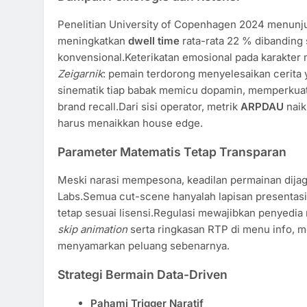
Penelitian University of Copenhagen 2024 menunjuk
meningkatkan
dwell time
rata-rata 22 % dibanding 
konvensional.Keterikatan emosional pada karakter
Zeigarnik
: pemain terdorong menyelesaikan cerita 
sinematik tiap babak memicu dopamin, memperkuat
brand recall.Dari sisi operator, metrik
ARPDAU
naik
harus menaikkan house edge.
Parameter Matematis Tetap Transparan
Meski narasi mempesona, keadilan permainan dijag
Labs.Semua cut-scene hanyalah lapisan presentasi;
tetap sesuai lisensi.Regulasi mewajibkan penyedi
skip animation
serta ringkasan RTP di menu info, m
menyamarkan peluang sebenarnya.
Strategi Bermain Data-Driven
Pahami Trigger Naratif