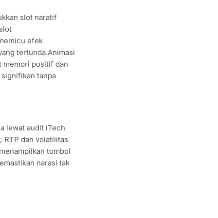
kan slot naratif
slot
 memicu efek
yang tertunda.Animasi
 memori positif dan
 signifikan tanpa
a lewat audit iTech
 RTP dan volatilitas
a menampilkan tombol
emastikan narasi tak