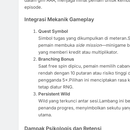
dalam gim AAA, menjaga minat pemain untuk kemb
episode.
Integrasi Mekanik Gameplay
Quest Symbol
Simbol tugas yang dikumpulkan di meteran.Sa
pemain membuka
side mission
—minigame b
yang memberi kredit atau multiplikator.
Branching Bonus
Saat free spin dipicu, pemain memilih cabang 
rendah dengan 10 putaran atau risiko tinggi 
pengganda 5×.Pilihan ini menciptakan rasa k
tetap diatur RNG.
Persistent Wild
Wild yang terkunci antar sesi.Lambang ini be
penanda progres, menyimbolkan sekutu yan
utama.
Dampak Psikologis dan Retensi