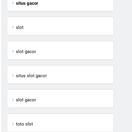
situs gacor
slot
slot gacor
situs slot gacor
slot gacor
toto slot