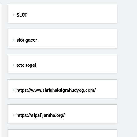
SLOT
slot gacor
toto togel
https://www.shrishaktigrahudyog.com/
https://sipafijantho.org/