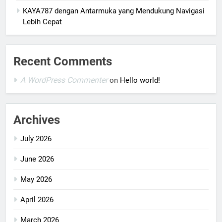
KAYA787 dengan Antarmuka yang Mendukung Navigasi
Lebih Cepat
Recent Comments
A WordPress Commenter
on
Hello world!
Archives
July 2026
June 2026
May 2026
April 2026
March 2026