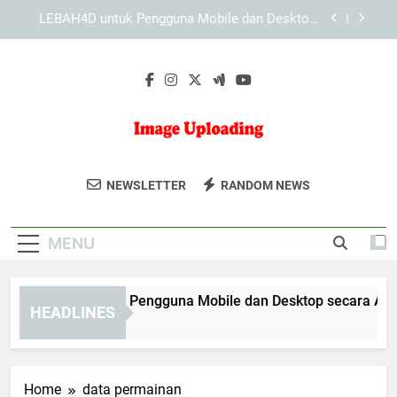
Skip
Jawab
EDWINSLOT dengan Antarmuka Sederhana yang
to
Tetap Fungsional dan Terarah
content
LEBAH4D dengan Antarmuka Sederhana yang
Tetap Fungsional dan Mudah Dipahami
EDWINSLOT untuk Pengguna Mobile dan Desktop
secara Aman dan Terkendali
LEBAH4D untuk Pengguna Mobile dan Desktop:
Panduan Akses yang Aman dan Bertanggung
Image
Jawab
Upload Dan Bagikan Gambar Dengan
EDWINSLOT dengan Antarmuka Sederhana yang
NEWSLETTER
RANDOM NEWS
Tetap Fungsional dan Terarah
Uploading
Mudah Di Image Uploading. Solusi
LEBAH4D dengan Antarmuka Sederhana yang
Cepat Untuk Kebutuhan Berbagi Gambar.
Tetap Fungsional dan Mudah Dipahami
MENU
WINSLOT untuk Pengguna Mobile dan Desktop secara Aman d
HEADLINES
Week Ago
Home
data permainan