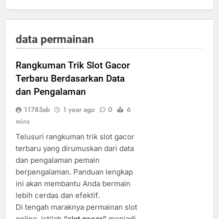
data permainan
Rangkuman Trik Slot Gacor
Terbaru Berdasarkan Data
dan Pengalaman
11783ab
1 year ago
0
6
mins
Telusuri rangkuman trik slot gacor
terbaru yang dirumuskan dari data
dan pengalaman pemain
berpengalaman. Panduan lengkap
ini akan membantu Anda bermain
lebih cerdas dan efektif.
Di tengah maraknya permainan slot
online, istilah
“slot gacor”
menjadi