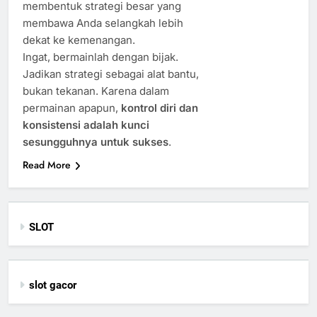
membentuk strategi besar yang
membawa Anda selangkah lebih
dekat ke kemenangan.
Ingat, bermainlah dengan bijak.
Jadikan strategi sebagai alat bantu,
bukan tekanan. Karena dalam
permainan apapun,
kontrol diri dan
konsistensi adalah kunci
sesungguhnya untuk sukses
.
Read More
SLOT
slot gacor