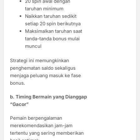
20 spin awal dengan
taruhan minimum
Naikkan taruhan sedikit
setiap 20 spin berikutnya
Maksimalkan taruhan saat
tanda-tanda bonus mulai
muncul
Strategi ini memungkinkan
penghematan saldo sekaligus
menjaga peluang masuk ke fase
bonus.
b.
Timing Bermain yang Dianggap
“Gacor”
Pemain berpengalaman
merekomendasikan jam-jam
tertentu yang sering memberikan