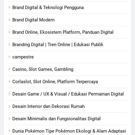
Brand Digital & Teknologi Pengguna
Brand Digital Modern
Brand Online, Ekosistem Platform, Panduan Digital
Branding Digital | Tren Online | Edukasi Publik
campestre
Casino, Slot Games, Gambling
Corlaslot, Slot Online, Platform Terpercaya
Desain Game / UX & Visual / Edukasi Permainan Digital
Desain Interior dan Dekorasi Rumah
Desain Minimalis dan Fungsionalitas Digital
Dunia Pokémon Tipe Pokémon Ekologi & Alam Adaptasi