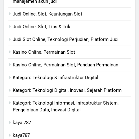
manajemen akun judi
Judi Online, Slot, Keuntungan Slot
Judi Online, Slot, Tips & Trik
Judi Slot Online, Teknologi Perjudian, Platform Judi
Kasino Online, Permainan Slot
Kasino Online, Permainan Slot, Panduan Permainan
Kategori: Teknologi & Infrastruktur Digital
Kategori: Teknologi Digital, Inovasi, Sejarah Platform
Kategori: Teknologi Informasi, Infrastruktur Sistem,
Pengelolaan Data, Inovasi Digital
kaya 787
kaya787