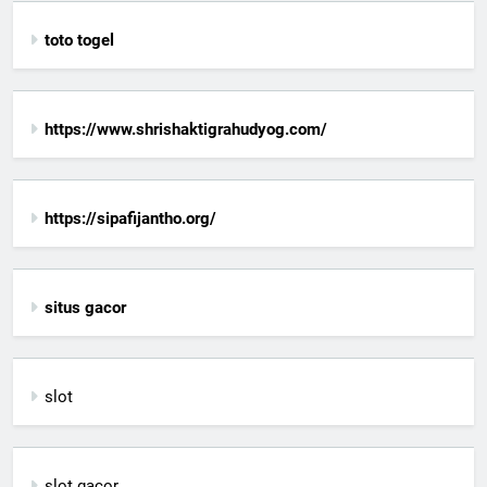
toto togel
https://www.shrishaktigrahudyog.com/
https://sipafijantho.org/
situs gacor
slot
slot gacor