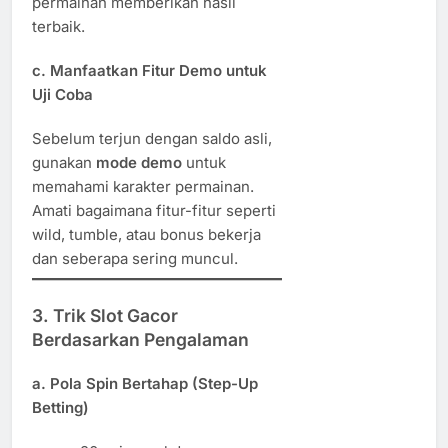
permainan memberikan hasil
terbaik.
c.
Manfaatkan Fitur Demo untuk
Uji Coba
Sebelum terjun dengan saldo asli,
gunakan
mode demo
untuk
memahami karakter permainan.
Amati bagaimana fitur-fitur seperti
wild, tumble, atau bonus bekerja
dan seberapa sering muncul.
3. Trik Slot Gacor
Berdasarkan Pengalaman
a.
Pola Spin Bertahap (Step-Up
Betting)