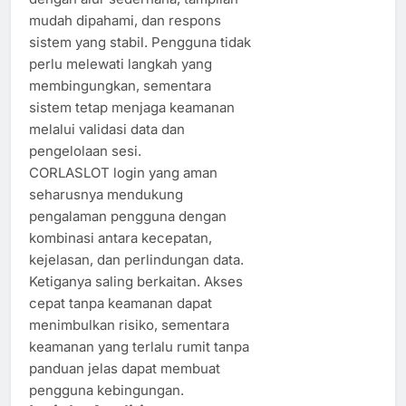
mudah dipahami, dan respons
sistem yang stabil. Pengguna tidak
perlu melewati langkah yang
membingungkan, sementara
sistem tetap menjaga keamanan
melalui validasi data dan
pengelolaan sesi.
CORLASLOT login yang aman
seharusnya mendukung
pengalaman pengguna dengan
kombinasi antara kecepatan,
kejelasan, dan perlindungan data.
Ketiganya saling berkaitan. Akses
cepat tanpa keamanan dapat
menimbulkan risiko, sementara
keamanan yang terlalu rumit tanpa
panduan jelas dapat membuat
pengguna kebingungan.