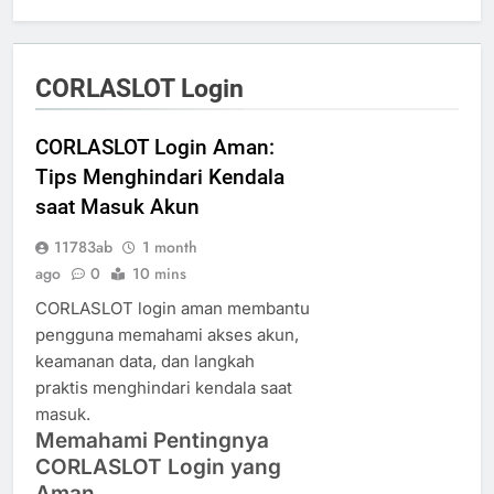
CORLASLOT Login
CORLASLOT Login Aman:
Tips Menghindari Kendala
saat Masuk Akun
11783ab
1 month
ago
0
10 mins
CORLASLOT login aman membantu
pengguna memahami akses akun,
keamanan data, dan langkah
praktis menghindari kendala saat
masuk.
Memahami Pentingnya
CORLASLOT Login yang
Aman