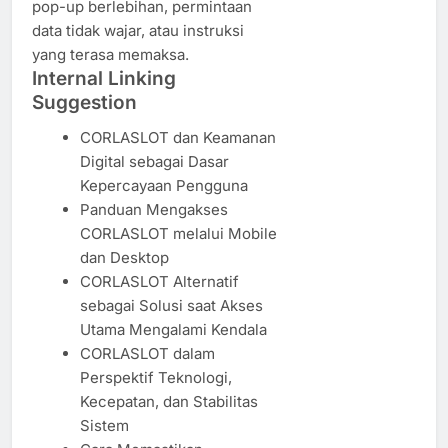
pop-up berlebihan, permintaan
data tidak wajar, atau instruksi
yang terasa memaksa.
Internal Linking
Suggestion
CORLASLOT dan Keamanan
Digital sebagai Dasar
Kepercayaan Pengguna
Panduan Mengakses
CORLASLOT melalui Mobile
dan Desktop
CORLASLOT Alternatif
sebagai Solusi saat Akses
Utama Mengalami Kendala
CORLASLOT dalam
Perspektif Teknologi,
Kecepatan, dan Stabilitas
Sistem