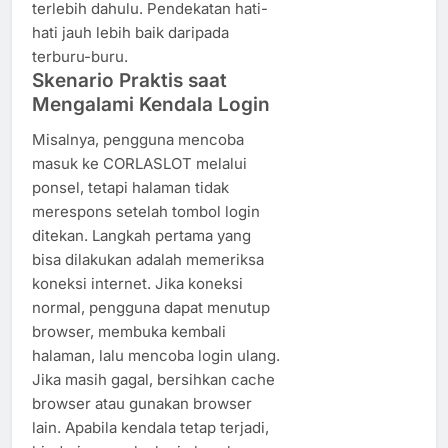
terlebih dahulu. Pendekatan hati-
hati jauh lebih baik daripada
terburu-buru.
Skenario Praktis saat
Mengalami Kendala Login
Misalnya, pengguna mencoba
masuk ke CORLASLOT melalui
ponsel, tetapi halaman tidak
merespons setelah tombol login
ditekan. Langkah pertama yang
bisa dilakukan adalah memeriksa
koneksi internet. Jika koneksi
normal, pengguna dapat menutup
browser, membuka kembali
halaman, lalu mencoba login ulang.
Jika masih gagal, bersihkan cache
browser atau gunakan browser
lain. Apabila kendala tetap terjadi,