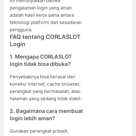
ini menunjukkan bahwa
pengalaman login yang aman
adalah hasil kerja sama antara
teknologi platform dan kesadaran
pengguna.
FAQ tentang CORLASLOT
Login
1. Mengapa CORLASLOT
login tidak bisa dibuka?
Penyebabnya bisa berasal dari
koneksi internet, cache browser,
perangkat yang bermasalah, atau
halaman yang sedang tidak stabil.
2. Bagaimana cara membuat
login lebih aman?
Gunakan perangkat pribadi,