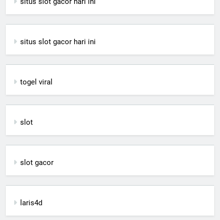
situs slot gacor hari ini
situs slot gacor hari ini
togel viral
slot
slot gacor
laris4d