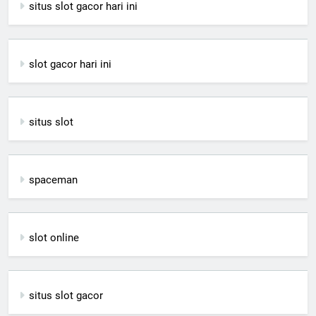
situs slot gacor hari ini
slot gacor hari ini
situs slot
spaceman
slot online
situs slot gacor