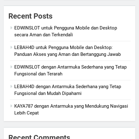
Recent Posts
EDWINSLOT untuk Pengguna Mobile dan Desktop
secara Aman dan Terkendali
LEBAH4D untuk Pengguna Mobile dan Desktop:
Panduan Akses yang Aman dan Bertanggung Jawab
EDWINSLOT dengan Antarmuka Sederhana yang Tetap
Fungsional dan Terarah
LEBAH4D dengan Antarmuka Sederhana yang Tetap
Fungsional dan Mudah Dipahami
KAYA787 dengan Antarmuka yang Mendukung Navigasi
Lebih Cepat
Recent Comments