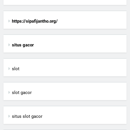
https://sipafijantho.org/
situs gacor
slot
slot gacor
situs slot gacor