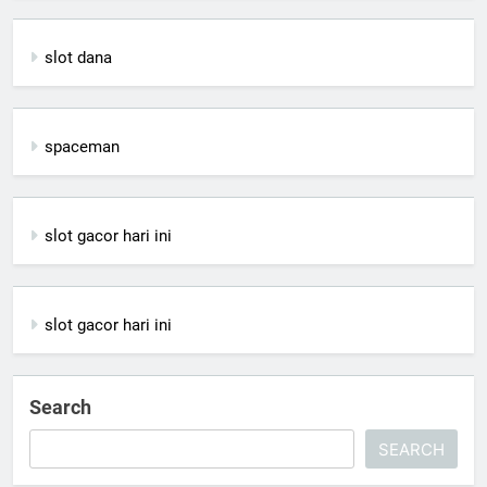
slot dana
spaceman
slot gacor hari ini
slot gacor hari ini
Search
SEARCH