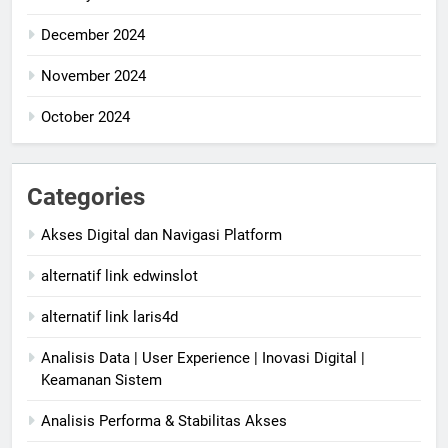
December 2024
November 2024
October 2024
Categories
Akses Digital dan Navigasi Platform
alternatif link edwinslot
alternatif link laris4d
Analisis Data | User Experience | Inovasi Digital |
Keamanan Sistem
Analisis Performa & Stabilitas Akses