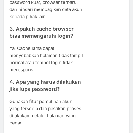
password kuat, browser terbaru,
dan hindari membagikan data akun
kepada pihak lain.
3. Apakah cache browser
bisa memengaruhi login?
Ya. Cache lama dapat
menyebabkan halaman tidak tampil
normal atau tombol login tidak
merespons.
4. Apa yang harus dilakukan
jika lupa password?
Gunakan fitur pemulihan akun
yang tersedia dan pastikan proses
dilakukan melalui halaman yang
benar.