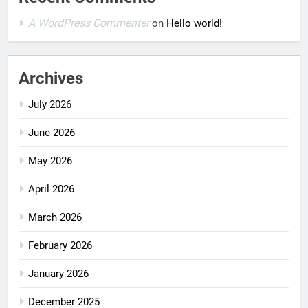
A WordPress Commenter
on
Hello world!
Archives
July 2026
June 2026
May 2026
April 2026
March 2026
February 2026
January 2026
December 2025