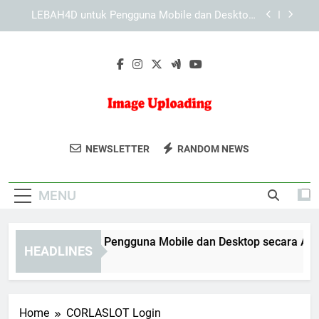
Skip
Jawab
EDWINSLOT dengan Antarmuka Sederhana yang
to
Tetap Fungsional dan Terarah
content
LEBAH4D dengan Antarmuka Sederhana yang
Tetap Fungsional dan Mudah Dipahami
EDWINSLOT untuk Pengguna Mobile dan Desktop
secara Aman dan Terkendali
LEBAH4D untuk Pengguna Mobile dan Desktop:
Panduan Akses yang Aman dan Bertanggung
Image
Jawab
Upload Dan Bagikan Gambar Dengan
EDWINSLOT dengan Antarmuka Sederhana yang
NEWSLETTER
RANDOM NEWS
Tetap Fungsional dan Terarah
Uploading
Mudah Di Image Uploading. Solusi
LEBAH4D dengan Antarmuka Sederhana yang
Cepat Untuk Kebutuhan Berbagi Gambar.
Tetap Fungsional dan Mudah Dipahami
MENU
WINSLOT untuk Pengguna Mobile dan Desktop secara Aman d
HEADLINES
eeks Ago
Home
CORLASLOT Login