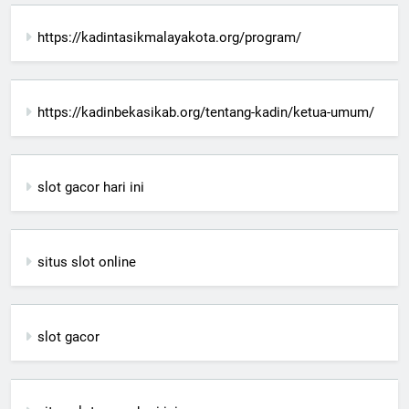
https://kadintasikmalayakota.org/program/
https://kadinbekasikab.org/tentang-kadin/ketua-umum/
slot gacor hari ini
situs slot online
slot gacor