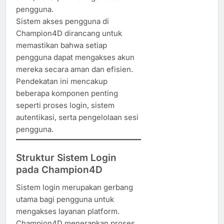
pengguna.
Sistem akses pengguna di
Champion4D dirancang untuk
memastikan bahwa setiap
pengguna dapat mengakses akun
mereka secara aman dan efisien.
Pendekatan ini mencakup
beberapa komponen penting
seperti proses login, sistem
autentikasi, serta pengelolaan sesi
pengguna.
Struktur Sistem Login
pada Champion4D
Sistem login merupakan gerbang
utama bagi pengguna untuk
mengakses layanan platform.
Champion4D menerapkan proses