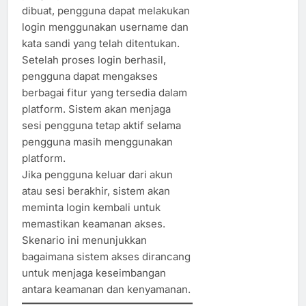
dibuat, pengguna dapat melakukan
login menggunakan username dan
kata sandi yang telah ditentukan.
Setelah proses login berhasil,
pengguna dapat mengakses
berbagai fitur yang tersedia dalam
platform. Sistem akan menjaga
sesi pengguna tetap aktif selama
pengguna masih menggunakan
platform.
Jika pengguna keluar dari akun
atau sesi berakhir, sistem akan
meminta login kembali untuk
memastikan keamanan akses.
Skenario ini menunjukkan
bagaimana sistem akses dirancang
untuk menjaga keseimbangan
antara keamanan dan kenyamanan.