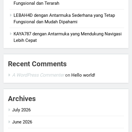
Fungsional dan Terarah
LEBAH4D dengan Antarmuka Sederhana yang Tetap
Fungsional dan Mudah Dipahami
KAYA787 dengan Antarmuka yang Mendukung Navigasi
Lebih Cepat
Recent Comments
A WordPress Commenter
on
Hello world!
Archives
July 2026
June 2026