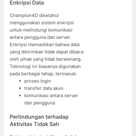
Enkripsi Data
Champion4D diketahui
menggunakan sistem enkripsi
untuk melindungi komunikasi
antara pengguna dan server.
Enkripsi memastikan bahwa data
yang dikirimkan tidak dapat dibaca
oleh pihak yang tidak berwenang.
Teknologi ini biasanya digunakan
pada berbagai tahap, termasuk:
proses login
transfer data akun
komunikasi antara server
dan pengguna
Perlindungan terhadap
Aktivitas Tidak Sah