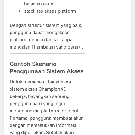
halaman akun
stabilitas akses platform
Dengan struktur sistem yang baik,
pengguna dapat mengakses
platform dengan lancar tanpa
mengalami hambatan yang berarti.
Contoh Skenario
Penggunaan Sistem Akses
Untuk memahami bagaimana
sistem akses Champion4D
bekerja, bayangkan seorang
pengguna baru yang ingin
menggunakan platform tersebut.
Pertama, pengguna membuat akun
dengan memasukkan informasi
yang diperlukan. Setelah akun