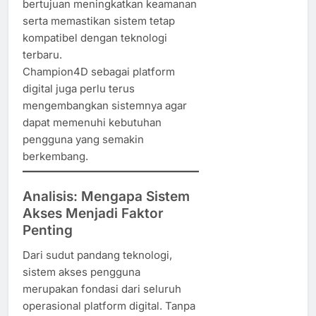
bertujuan meningkatkan keamanan
serta memastikan sistem tetap
kompatibel dengan teknologi
terbaru.
Champion4D sebagai platform
digital juga perlu terus
mengembangkan sistemnya agar
dapat memenuhi kebutuhan
pengguna yang semakin
berkembang.
Analisis: Mengapa Sistem
Akses Menjadi Faktor
Penting
Dari sudut pandang teknologi,
sistem akses pengguna
merupakan fondasi dari seluruh
operasional platform digital. Tanpa