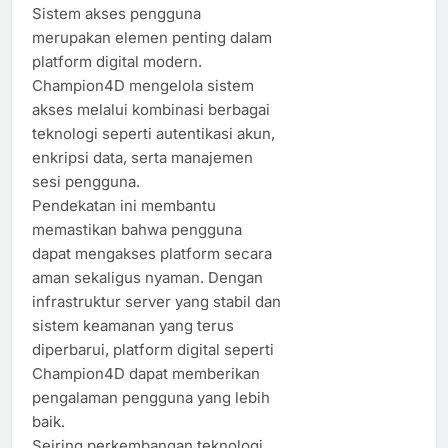
Sistem akses pengguna
merupakan elemen penting dalam
platform digital modern.
Champion4D mengelola sistem
akses melalui kombinasi berbagai
teknologi seperti autentikasi akun,
enkripsi data, serta manajemen
sesi pengguna.
Pendekatan ini membantu
memastikan bahwa pengguna
dapat mengakses platform secara
aman sekaligus nyaman. Dengan
infrastruktur server yang stabil dan
sistem keamanan yang terus
diperbarui, platform digital seperti
Champion4D dapat memberikan
pengalaman pengguna yang lebih
baik.
Seiring perkembangan teknologi