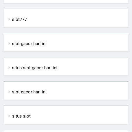
slot777
slot gacor hari ini
situs slot gacor hari ini
slot gacor hari ini
situs slot