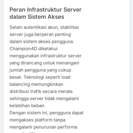
Peran Infrastruktur Server
dalam Sistem Akses
Selain autentikasi akun, stabilitas
server juga berperan penting
dalam sistem akses pengguna.
Champion4D diketahui
menggunakan infrastruktur server
yang dirancang untuk menangani
jumlah pengguna yang cukup
besar. Teknologi seperti load
balancing memungkinkan
distribusi trafik secara merata
sehingga server tidak mengalami
kelebihan beban.
Dengan sistem ini, pengguna dapat
mengakses platform tanpa
mengalami penurunan performa