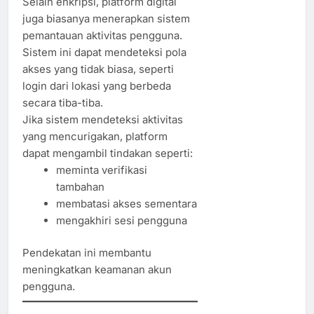
Selain enkripsi, platform digital
juga biasanya menerapkan sistem
pemantauan aktivitas pengguna.
Sistem ini dapat mendeteksi pola
akses yang tidak biasa, seperti
login dari lokasi yang berbeda
secara tiba-tiba.
Jika sistem mendeteksi aktivitas
yang mencurigakan, platform
dapat mengambil tindakan seperti:
meminta verifikasi
tambahan
membatasi akses sementara
mengakhiri sesi pengguna
Pendekatan ini membantu
meningkatkan keamanan akun
pengguna.