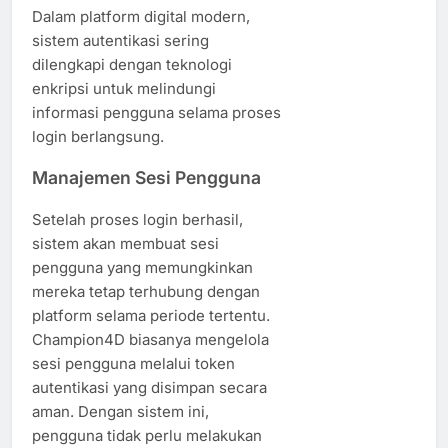
Dalam platform digital modern,
sistem autentikasi sering
dilengkapi dengan teknologi
enkripsi untuk melindungi
informasi pengguna selama proses
login berlangsung.
Manajemen Sesi Pengguna
Setelah proses login berhasil,
sistem akan membuat sesi
pengguna yang memungkinkan
mereka tetap terhubung dengan
platform selama periode tertentu.
Champion4D biasanya mengelola
sesi pengguna melalui token
autentikasi yang disimpan secara
aman. Dengan sistem ini,
pengguna tidak perlu melakukan