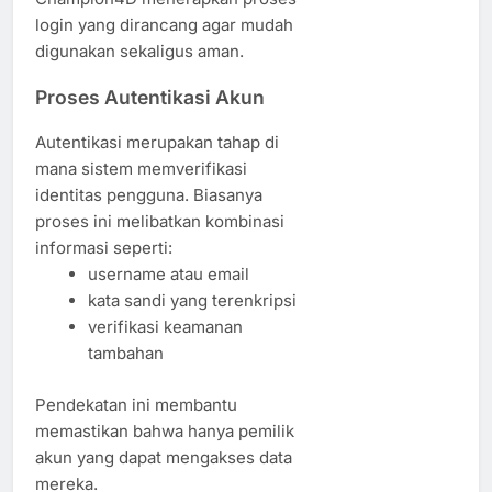
login yang dirancang agar mudah
digunakan sekaligus aman.
Proses Autentikasi Akun
Autentikasi merupakan tahap di
mana sistem memverifikasi
identitas pengguna. Biasanya
proses ini melibatkan kombinasi
informasi seperti:
username atau email
kata sandi yang terenkripsi
verifikasi keamanan
tambahan
Pendekatan ini membantu
memastikan bahwa hanya pemilik
akun yang dapat mengakses data
mereka.