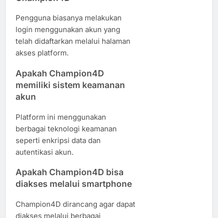
Pengguna biasanya melakukan
login menggunakan akun yang
telah didaftarkan melalui halaman
akses platform.
Apakah Champion4D
memiliki sistem keamanan
akun
Platform ini menggunakan
berbagai teknologi keamanan
seperti enkripsi data dan
autentikasi akun.
Apakah Champion4D bisa
diakses melalui smartphone
Champion4D dirancang agar dapat
diakses melalui berbagai