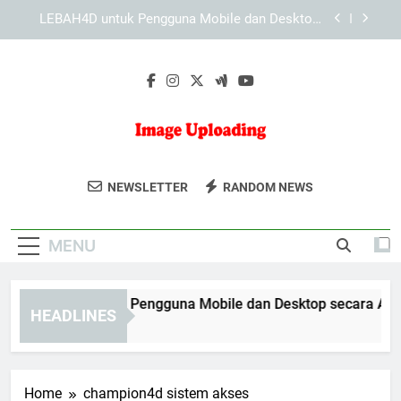
Skip
Jawab
EDWINSLOT dengan Antarmuka Sederhana yang
to
Tetap Fungsional dan Terarah
content
LEBAH4D dengan Antarmuka Sederhana yang
Tetap Fungsional dan Mudah Dipahami
EDWINSLOT untuk Pengguna Mobile dan Desktop
secara Aman dan Terkendali
LEBAH4D untuk Pengguna Mobile dan Desktop:
Panduan Akses yang Aman dan Bertanggung
Image
Jawab
Upload Dan Bagikan Gambar Dengan
EDWINSLOT dengan Antarmuka Sederhana yang
NEWSLETTER
RANDOM NEWS
Tetap Fungsional dan Terarah
Uploading
Mudah Di Image Uploading. Solusi
LEBAH4D dengan Antarmuka Sederhana yang
Cepat Untuk Kebutuhan Berbagi Gambar.
Tetap Fungsional dan Mudah Dipahami
MENU
WINSLOT untuk Pengguna Mobile dan Desktop secara Aman d
HEADLINES
Weeks Ago
Home
champion4d sistem akses