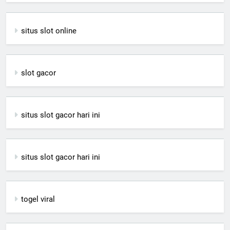
situs slot online
slot gacor
situs slot gacor hari ini
situs slot gacor hari ini
togel viral