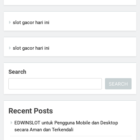
slot gacor hari ini
slot gacor hari ini
Search
SEARCH
Recent Posts
EDWINSLOT untuk Pengguna Mobile dan Desktop
secara Aman dan Terkendali