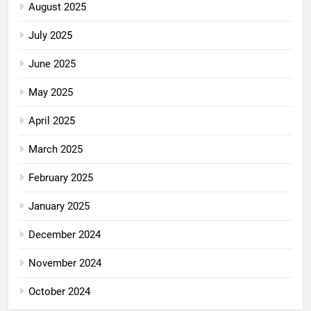
August 2025
July 2025
June 2025
May 2025
April 2025
March 2025
February 2025
January 2025
December 2024
November 2024
October 2024