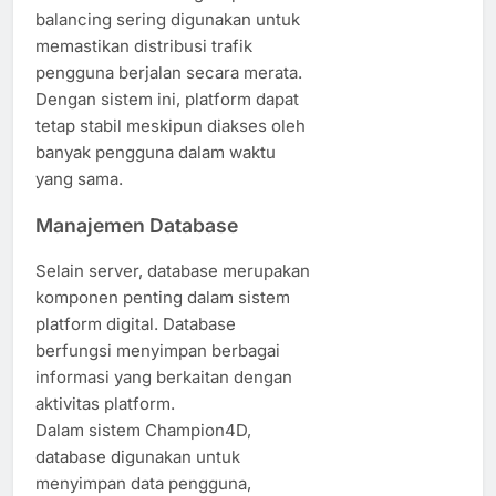
balancing sering digunakan untuk
memastikan distribusi trafik
pengguna berjalan secara merata.
Dengan sistem ini, platform dapat
tetap stabil meskipun diakses oleh
banyak pengguna dalam waktu
yang sama.
Manajemen Database
Selain server, database merupakan
komponen penting dalam sistem
platform digital. Database
berfungsi menyimpan berbagai
informasi yang berkaitan dengan
aktivitas platform.
Dalam sistem Champion4D,
database digunakan untuk
menyimpan data pengguna,