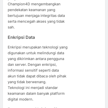
Champion4D mengembangkan
pendekatan keamanan yang
bertujuan menjaga integritas data
serta mencegah akses yang tidak
sah.
Enkripsi Data
Enkripsi merupakan teknologi yang
digunakan untuk melindungi data
yang dikirimkan antara pengguna
dan server. Dengan enkripsi,
informasi sensitif seperti data
akun tidak dapat dibaca oleh pihak
yang tidak berwenang.
Teknologi ini menjadi standar
keamanan dalam banyak platform
digital modern.