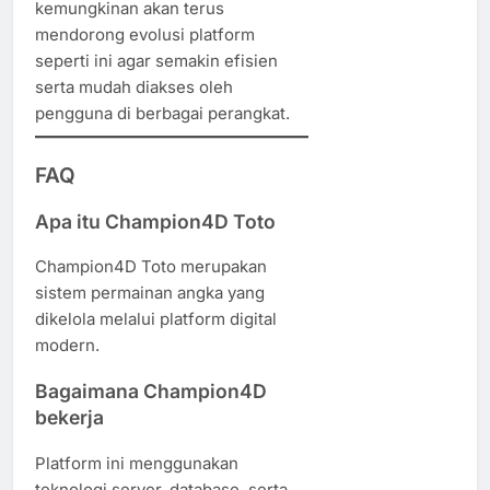
kemungkinan akan terus
mendorong evolusi platform
seperti ini agar semakin efisien
serta mudah diakses oleh
pengguna di berbagai perangkat.
FAQ
Apa itu Champion4D Toto
Champion4D Toto merupakan
sistem permainan angka yang
dikelola melalui platform digital
modern.
Bagaimana Champion4D
bekerja
Platform ini menggunakan
teknologi server, database, serta