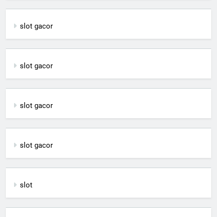
slot gacor
slot gacor
slot gacor
slot gacor
slot