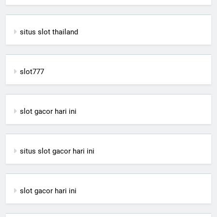
situs slot thailand
slot777
slot gacor hari ini
situs slot gacor hari ini
slot gacor hari ini