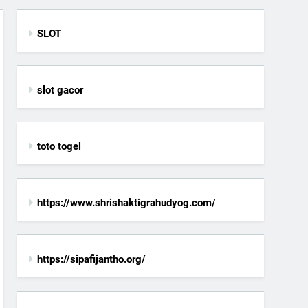
SLOT
slot gacor
toto togel
https://www.shrishaktigrahudyog.com/
https://sipafijantho.org/