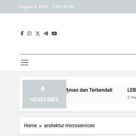
Skip
August 9, 2026
7:25:17 AM
to
content
Ima
Upload Da
 Desktop secara Aman dan Terkendali
LEBAH4D untuk 
2 Weeks Ago
HEADLINES
Home
arsitektur microservices