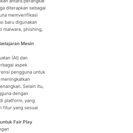
kan antara perangkat
uga diterapkan sebagai
una memverifikasi
asi baru digunakan
i malware, phishing,
belajaran Mesin
atan (AI) dan
rbagai aspek
erensi pengguna untuk
 meningkatkan
nangkan. Selain itu,
gguna dengan
di platform, yang
 fitur yang sesuai
ntuk Fair Play
ngan