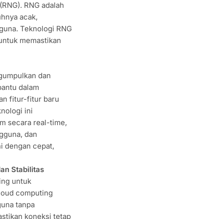
(RNG). RNG adalah
uhnya acak,
guna. Teknologi RNG
 untuk memastikan
ngumpulkan dan
bantu dalam
 fitur-fitur baru
nologi ini
m secara real-time,
gguna, dan
i dengan cepat,
an Stabilitas
ing untuk
 Cloud computing
una tanpa
stikan koneksi tetap