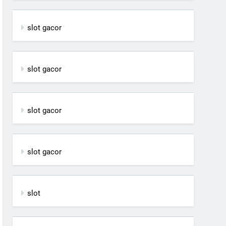
slot gacor
slot gacor
slot gacor
slot gacor
slot