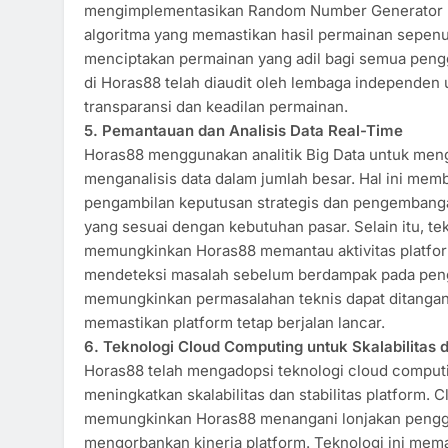
mengimplementasikan Random Number Generator 
algoritma yang memastikan hasil permainan sepen
menciptakan permainan yang adil bagi semua peng
di Horas88 telah diaudit oleh lembaga independen
transparansi dan keadilan permainan. ​
5. Pemantauan dan Analisis Data Real-Time
Horas88 menggunakan analitik Big Data untuk me
menganalisis data dalam jumlah besar. Hal ini mem
pengambilan keputusan strategis dan pengembangan
yang sesuai dengan kebutuhan pasar. Selain itu, tek
memungkinkan Horas88 memantau aktivitas platfor
mendeteksi masalah sebelum berdampak pada pen
memungkinkan permasalahan teknis dapat ditangan
memastikan platform tetap berjalan lancar. ​
6. Teknologi Cloud Computing untuk Skalabilitas d
Horas88 telah mengadopsi teknologi cloud comput
meningkatkan skalabilitas dan stabilitas platform.
memungkinkan Horas88 menangani lonjakan pengg
mengorbankan kinerja platform. Teknologi ini mema