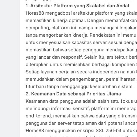
1. Arsitektur Platform yang Skalabel dan Andal
Horas88 mengadopsi arsitektur platform yang skala
memastikan kinerja optimal. Dengan memanfaatkan
computing, platform ini mampu menangani lonjaka
tanpa mengorbankan kinerja. Pendekatan ini mem
untuk menyesuaikan kapasitas server sesuai denga
memastikan bahwa setiap pengguna mendapatkan 
yang lancar dan responsif. Selain itu, arsitektur be
diterapkan untuk memisahkan berbagai komponen f
Setiap layanan berjalan secara independen namun t
memudahkan dalam pengembangan, pemeliharaan,
fitur baru tanpa mengganggu keseluruhan sistem. ​
2. Keamanan Data sebagai Prioritas Utama
Keamanan data pengguna adalah salah satu fokus 
melindungi informasi sensitif, platform ini menerap
end-to-end, memastikan bahwa data yang ditransmi
pengguna dan server tetap aman dari potensi ancam
Horas88 menggunakan enkripsi SSL 256-bit untuk 