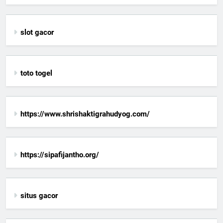
slot gacor
toto togel
https://www.shrishaktigrahudyog.com/
https://sipafijantho.org/
situs gacor