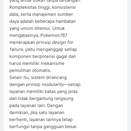
yang andal bukan tanpa tantangan.
Kompleksitas tinggi, konsistensi
data, serta manajemen sumber
daya adalah beberapa hambatan
yang umum ditemui. Untuk
mengatasinya, Pokemon787
menerapkan prinsip
design for
failure
, yaitu menganggap setiap
komponen berpotensi gagal dan
harus memiliki mekanisme
pemulihan otomatis.
Selain itu, sistem dirancang
dengan prinsip
modularity
—setiap
layanan memiliki batas yang jelas
dan tidak bergantung langsung
pada layanan lain. Dengan
demikian, jika satu layanan
berhenti, layanan lainnya tetap
berfungsi tanpa gangguan besar.