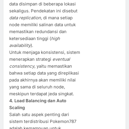
data disimpan di beberapa lokasi
sekaligus. Pendekatan ini disebut
data replication
, di mana setiap
node memiliki salinan data untuk
memastikan redundansi dan
ketersediaan tinggi (
high
availability
).
Untuk menjaga konsistensi, sistem
menerapkan strategi
eventual
consistency
, yaitu memastikan
bahwa setiap data yang direplikasi
pada akhirnya akan memiliki nilai
yang sama di seluruh node,
meskipun terdapat jeda singkat.
4. Load Balancing dan Auto
Scaling
Salah satu aspek penting dari
sistem terdistribusi Pokemon787
adalah kemampuan untuk