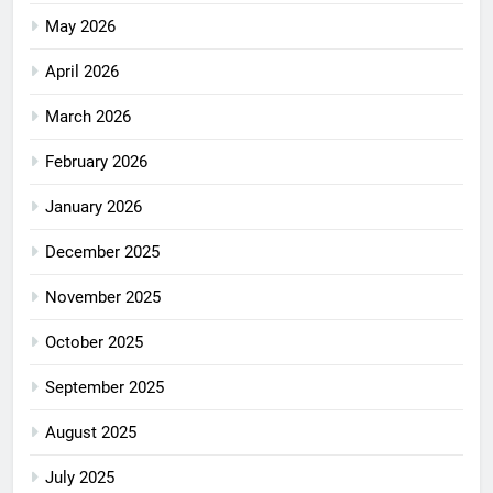
May 2026
April 2026
March 2026
February 2026
January 2026
December 2025
November 2025
October 2025
September 2025
August 2025
July 2025