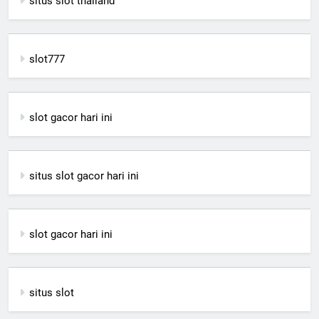
situs slot thailand
slot777
slot gacor hari ini
situs slot gacor hari ini
slot gacor hari ini
situs slot