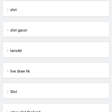
slot
slot gacor
laris4d
live draw hk
Slot