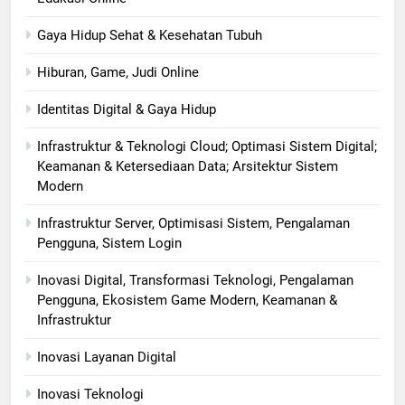
Gaya Hidup Sehat & Kesehatan Tubuh
Hiburan, Game, Judi Online
Identitas Digital & Gaya Hidup
Infrastruktur & Teknologi Cloud; Optimasi Sistem Digital;
Keamanan & Ketersediaan Data; Arsitektur Sistem
Modern
Infrastruktur Server, Optimisasi Sistem, Pengalaman
Pengguna, Sistem Login
Inovasi Digital, Transformasi Teknologi, Pengalaman
Pengguna, Ekosistem Game Modern, Keamanan &
Infrastruktur
Inovasi Layanan Digital
Inovasi Teknologi