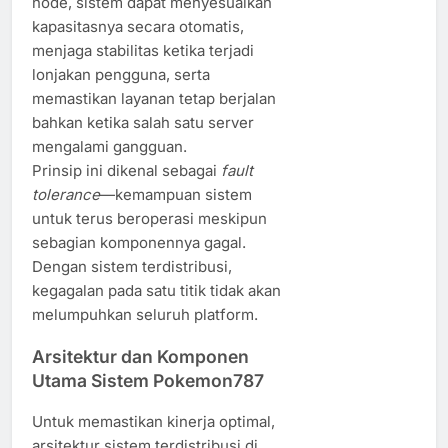
node, sistem dapat menyesuaikan
kapasitasnya secara otomatis,
menjaga stabilitas ketika terjadi
lonjakan pengguna, serta
memastikan layanan tetap berjalan
bahkan ketika salah satu server
mengalami gangguan.
Prinsip ini dikenal sebagai
fault
tolerance
—kemampuan sistem
untuk terus beroperasi meskipun
sebagian komponennya gagal.
Dengan sistem terdistribusi,
kegagalan pada satu titik tidak akan
melumpuhkan seluruh platform.
Arsitektur dan Komponen
Utama Sistem Pokemon787
Untuk memastikan kinerja optimal,
arsitektur sistem terdistribusi di