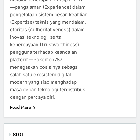
—pengalaman (Experience) dalam
pengelolaan sistem besar, keahlian
(Expertise) teknis yang mendalam,
otoritas (Authoritativeness) dalam
inovasi teknologi, serta
kepercayaan (Trustworthiness)
pengguna terhadap keandalan
platform—Pokemon787
menegaskan posisinya sebagai
salah satu ekosistem digital
modern yang siap menghadapi
masa depan teknologi terdistribusi
dengan percaya diri.
Read More
SLOT