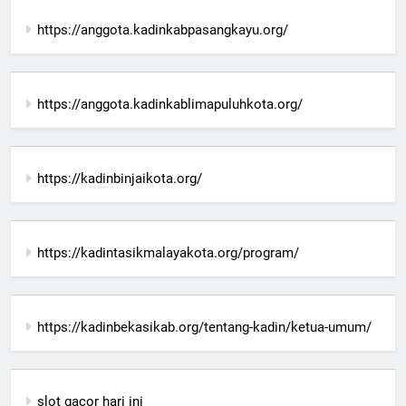
https://anggota.kadinkabpasangkayu.org/
https://anggota.kadinkablimapuluhkota.org/
https://kadinbinjaikota.org/
https://kadintasikmalayakota.org/program/
https://kadinbekasikab.org/tentang-kadin/ketua-umum/
slot gacor hari ini