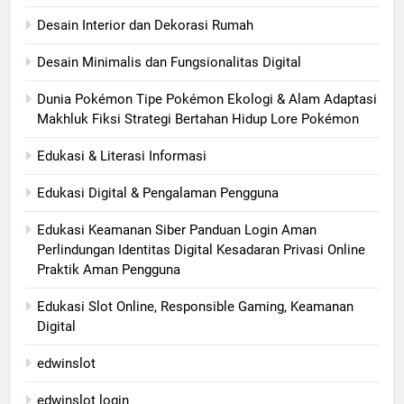
Desain Interior dan Dekorasi Rumah
Desain Minimalis dan Fungsionalitas Digital
Dunia Pokémon Tipe Pokémon Ekologi & Alam Adaptasi
Makhluk Fiksi Strategi Bertahan Hidup Lore Pokémon
Edukasi & Literasi Informasi
Edukasi Digital & Pengalaman Pengguna
Edukasi Keamanan Siber Panduan Login Aman
Perlindungan Identitas Digital Kesadaran Privasi Online
Praktik Aman Pengguna
Edukasi Slot Online, Responsible Gaming, Keamanan
Digital
edwinslot
edwinslot login