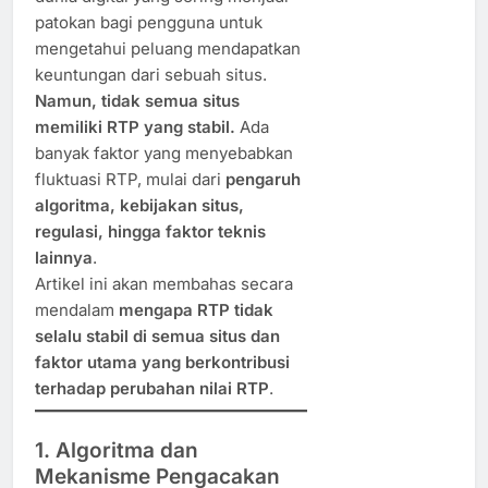
patokan bagi pengguna untuk
mengetahui peluang mendapatkan
keuntungan dari sebuah situs.
Namun, tidak semua situs
memiliki RTP yang stabil.
Ada
banyak faktor yang menyebabkan
fluktuasi RTP, mulai dari
pengaruh
algoritma, kebijakan situs,
regulasi, hingga faktor teknis
lainnya
.
Artikel ini akan membahas secara
mendalam
mengapa RTP tidak
selalu stabil di semua situs dan
faktor utama yang berkontribusi
terhadap perubahan nilai RTP
.
1. Algoritma dan
Mekanisme Pengacakan