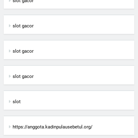
slot gacor
slot gacor
slot gacor
slot gacor
slot
https://anggota.kadinpulausebetul.org/