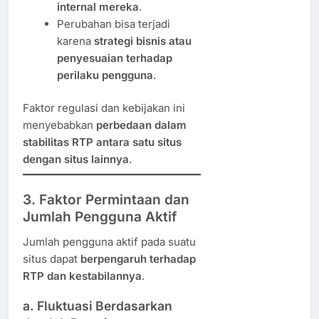
internal mereka
.
Perubahan bisa terjadi
karena
strategi bisnis atau
penyesuaian terhadap
perilaku pengguna
.
Faktor regulasi dan kebijakan ini
menyebabkan
perbedaan dalam
stabilitas RTP antara satu situs
dengan situs lainnya
.
3. Faktor Permintaan dan
Jumlah Pengguna Aktif
Jumlah pengguna aktif pada suatu
situs dapat
berpengaruh terhadap
RTP dan kestabilannya
.
a. Fluktuasi Berdasarkan