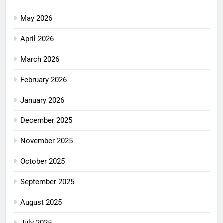
May 2026
April 2026
March 2026
February 2026
January 2026
December 2025
November 2025
October 2025
September 2025
August 2025
July 2025