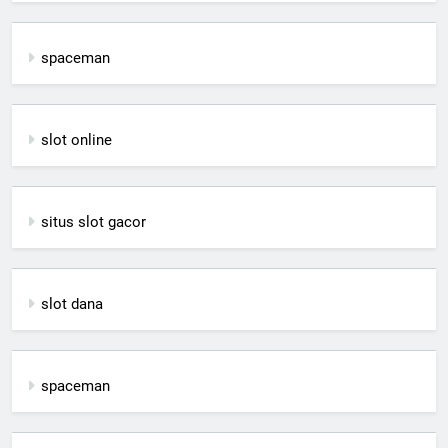
spaceman
slot online
situs slot gacor
slot dana
spaceman