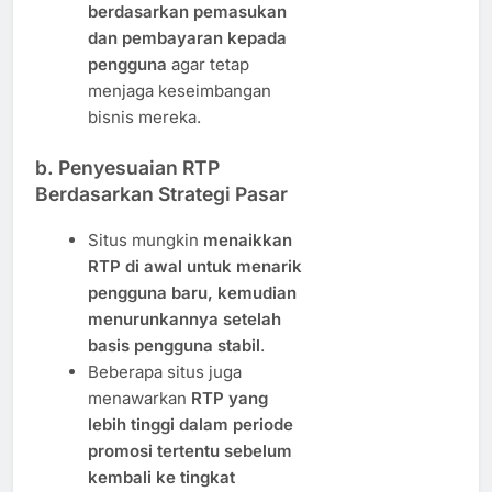
berdasarkan pemasukan
dan pembayaran kepada
pengguna
agar tetap
menjaga keseimbangan
bisnis mereka.
b. Penyesuaian RTP
Berdasarkan Strategi Pasar
Situs mungkin
menaikkan
RTP di awal untuk menarik
pengguna baru, kemudian
menurunkannya setelah
basis pengguna stabil
.
Beberapa situs juga
menawarkan
RTP yang
lebih tinggi dalam periode
promosi tertentu sebelum
kembali ke tingkat