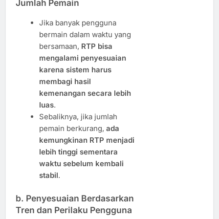
Jumlah Pemain
Jika banyak pengguna
bermain dalam waktu yang
bersamaan,
RTP bisa
mengalami penyesuaian
karena sistem harus
membagi hasil
kemenangan secara lebih
luas
.
Sebaliknya, jika jumlah
pemain berkurang,
ada
kemungkinan RTP menjadi
lebih tinggi sementara
waktu sebelum kembali
stabil
.
b. Penyesuaian Berdasarkan
Tren dan Perilaku Pengguna