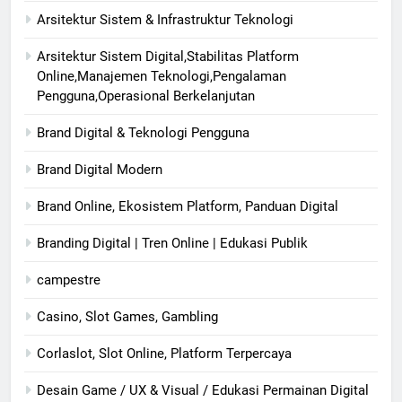
Arsitektur Sistem & Infrastruktur Teknologi
Arsitektur Sistem Digital,Stabilitas Platform
Online,Manajemen Teknologi,Pengalaman
Pengguna,Operasional Berkelanjutan
Brand Digital & Teknologi Pengguna
Brand Digital Modern
Brand Online, Ekosistem Platform, Panduan Digital
Branding Digital | Tren Online | Edukasi Publik
campestre
Casino, Slot Games, Gambling
Corlaslot, Slot Online, Platform Terpercaya
Desain Game / UX & Visual / Edukasi Permainan Digital