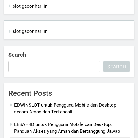
slot gacor hari ini
slot gacor hari ini
Search
SEARCH
Recent Posts
EDWINSLOT untuk Pengguna Mobile dan Desktop
secara Aman dan Terkendali
LEBAH4D untuk Pengguna Mobile dan Desktop:
Panduan Akses yang Aman dan Bertanggung Jawab