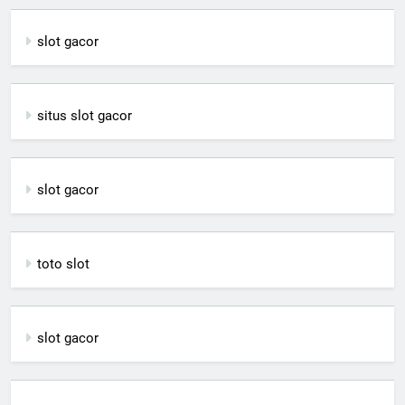
slot gacor
situs slot gacor
slot gacor
toto slot
slot gacor