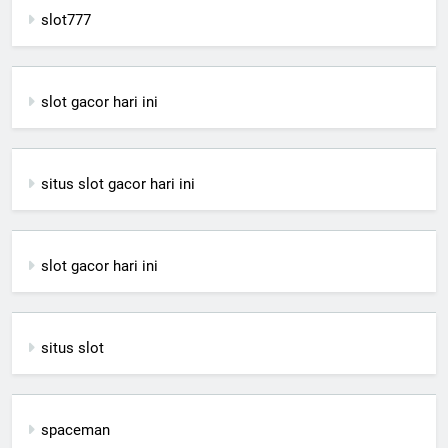
slot777
slot gacor hari ini
situs slot gacor hari ini
slot gacor hari ini
situs slot
spaceman