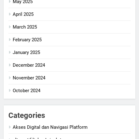
May 2025
April 2025
March 2025
February 2025
January 2025
December 2024
November 2024
October 2024
Categories
Akses Digital dan Navigasi Platform