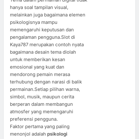
hanya soal tampilan visual,
melainkan juga bagaimana elemen
psikologisnya mampu
memengaruhi keputusan dan
pengalaman pengguna.Slot di
Kaya787 merupakan contoh nyata
bagaimana desain tema diolah
untuk memberikan kesan
emosional yang kuat dan
mendorong pemain merasa
terhubung dengan narasi di balik
permainan.Setiap pilihan warna,
simbol, musik, maupun cerita
berperan dalam membangun
atmosfer yang memengaruhi
preferensi pengguna.
Faktor pertama yang paling
menonjol adalah
psikologi