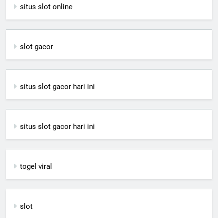
situs slot online
slot gacor
situs slot gacor hari ini
situs slot gacor hari ini
togel viral
slot