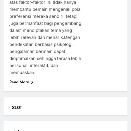
atas faktor-faktor ini tidak hanya
membantu pemain mengenali pola
preferensi mereka sendiri, tetapi
juga bermanfaat bagi pengembang
dalam menciptakan tema yang
lebih relevan dan menarik.Dengan
pendekatan berbasis psikologi,
pengalaman bermain dapat
dioptimalkan sehingga terasa lebih
personal, interaktif, dan
memuaskan.
Read More
SLOT