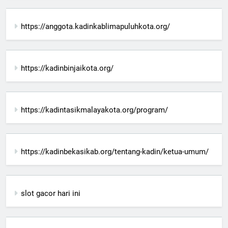
https://anggota.kadinkablimapuluhkota.org/
https://kadinbinjaikota.org/
https://kadintasikmalayakota.org/program/
https://kadinbekasikab.org/tentang-kadin/ketua-umum/
slot gacor hari ini