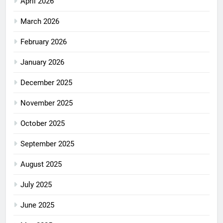
April 2026
March 2026
February 2026
January 2026
December 2025
November 2025
October 2025
September 2025
August 2025
July 2025
June 2025