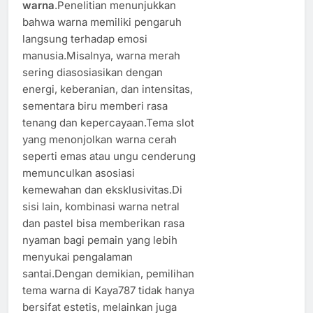
warna
.Penelitian menunjukkan
bahwa warna memiliki pengaruh
langsung terhadap emosi
manusia.Misalnya, warna merah
sering diasosiasikan dengan
energi, keberanian, dan intensitas,
sementara biru memberi rasa
tenang dan kepercayaan.Tema slot
yang menonjolkan warna cerah
seperti emas atau ungu cenderung
memunculkan asosiasi
kemewahan dan eksklusivitas.Di
sisi lain, kombinasi warna netral
dan pastel bisa memberikan rasa
nyaman bagi pemain yang lebih
menyukai pengalaman
santai.Dengan demikian, pemilihan
tema warna di Kaya787 tidak hanya
bersifat estetis, melainkan juga