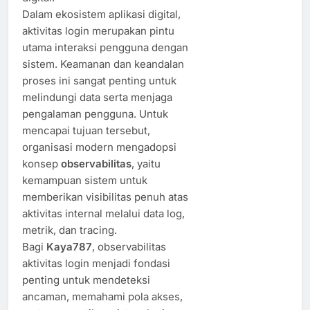
Dalam ekosistem aplikasi digital,
aktivitas login merupakan pintu
utama interaksi pengguna dengan
sistem. Keamanan dan keandalan
proses ini sangat penting untuk
melindungi data serta menjaga
pengalaman pengguna. Untuk
mencapai tujuan tersebut,
organisasi modern mengadopsi
konsep
observabilitas
, yaitu
kemampuan sistem untuk
memberikan visibilitas penuh atas
aktivitas internal melalui data log,
metrik, dan tracing.
Bagi
Kaya787
, observabilitas
aktivitas login menjadi fondasi
penting untuk mendeteksi
ancaman, memahami pola akses,