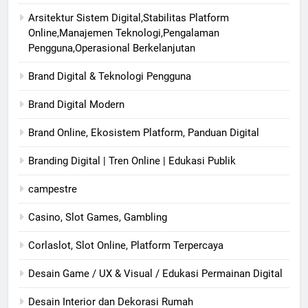
Arsitektur Sistem Digital,Stabilitas Platform
Online,Manajemen Teknologi,Pengalaman
Pengguna,Operasional Berkelanjutan
Brand Digital & Teknologi Pengguna
Brand Digital Modern
Brand Online, Ekosistem Platform, Panduan Digital
Branding Digital | Tren Online | Edukasi Publik
campestre
Casino, Slot Games, Gambling
Corlaslot, Slot Online, Platform Terpercaya
Desain Game / UX & Visual / Edukasi Permainan Digital
Desain Interior dan Dekorasi Rumah