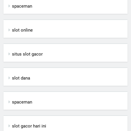
spaceman
slot online
situs slot gacor
slot dana
spaceman
slot gacor hari ini