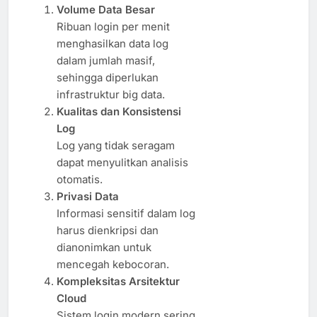
Volume Data Besar
Ribuan login per menit
menghasilkan data log
dalam jumlah masif,
sehingga diperlukan
infrastruktur big data.
Kualitas dan Konsistensi
Log
Log yang tidak seragam
dapat menyulitkan analisis
otomatis.
Privasi Data
Informasi sensitif dalam log
harus dienkripsi dan
dianonimkan untuk
mencegah kebocoran.
Kompleksitas Arsitektur
Cloud
Sistem login modern sering