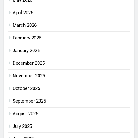
April 2026
March 2026
February 2026
January 2026
December 2025
November 2025
October 2025
September 2025
August 2025
July 2025