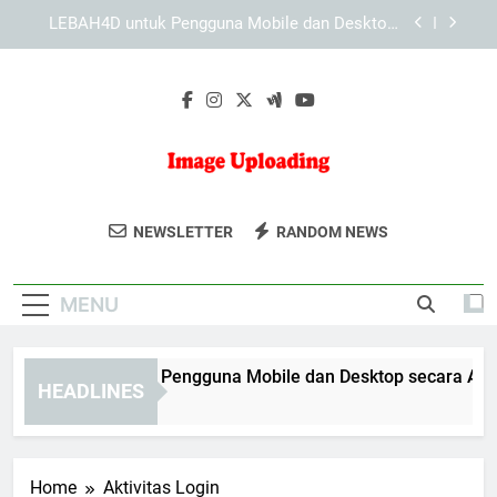
Skip
Jawab
EDWINSLOT dengan Antarmuka Sederhana yang
to
Tetap Fungsional dan Terarah
content
LEBAH4D dengan Antarmuka Sederhana yang
Tetap Fungsional dan Mudah Dipahami
EDWINSLOT untuk Pengguna Mobile dan Desktop
secara Aman dan Terkendali
LEBAH4D untuk Pengguna Mobile dan Desktop:
Panduan Akses yang Aman dan Bertanggung
Image
Jawab
Upload Dan Bagikan Gambar Dengan
EDWINSLOT dengan Antarmuka Sederhana yang
NEWSLETTER
RANDOM NEWS
Tetap Fungsional dan Terarah
Uploading
Mudah Di Image Uploading. Solusi
LEBAH4D dengan Antarmuka Sederhana yang
Cepat Untuk Kebutuhan Berbagi Gambar.
Tetap Fungsional dan Mudah Dipahami
MENU
WINSLOT untuk Pengguna Mobile dan Desktop secara Aman d
HEADLINES
Weeks Ago
Home
Aktivitas Login