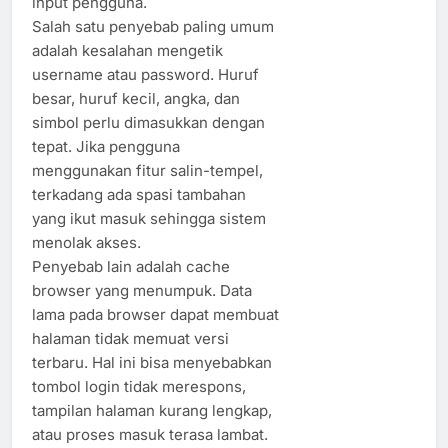
input pengguna.
Salah satu penyebab paling umum
adalah kesalahan mengetik
username atau password. Huruf
besar, huruf kecil, angka, dan
simbol perlu dimasukkan dengan
tepat. Jika pengguna
menggunakan fitur salin-tempel,
terkadang ada spasi tambahan
yang ikut masuk sehingga sistem
menolak akses.
Penyebab lain adalah cache
browser yang menumpuk. Data
lama pada browser dapat membuat
halaman tidak memuat versi
terbaru. Hal ini bisa menyebabkan
tombol login tidak merespons,
tampilan halaman kurang lengkap,
atau proses masuk terasa lambat.