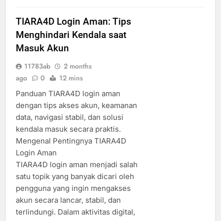
TIARA4D Login Aman: Tips
Menghindari Kendala saat
Masuk Akun
11783ab
2 months
ago
0
12 mins
Panduan TIARA4D login aman
dengan tips akses akun, keamanan
data, navigasi stabil, dan solusi
kendala masuk secara praktis.
Mengenal Pentingnya TIARA4D
Login Aman
TIARA4D login aman menjadi salah
satu topik yang banyak dicari oleh
pengguna yang ingin mengakses
akun secara lancar, stabil, dan
terlindungi. Dalam aktivitas digital,