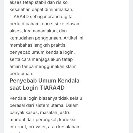
akses tetap stabil dan risiko
kesalahan dapat diminimalkan.
TIARA4D sebagai brand digital
perlu dipahami dari sisi kejelasan
akses, keamanan akun, dan
kemudahan penggunaan. Artikel ini
membahas langkah praktis,
penyebab umum kendala login,
serta cara menjaga akun tetap
aman tanpa menggunakan klaim
berlebihan.
Penyebab Umum Kendala
saat Login TIARA4D
Kendala login biasanya tidak selalu
berasal dari sistem utama. Dalam
banyak kasus, masalah justru
muncul dari perangkat, koneksi
internet, browser, atau kesalahan