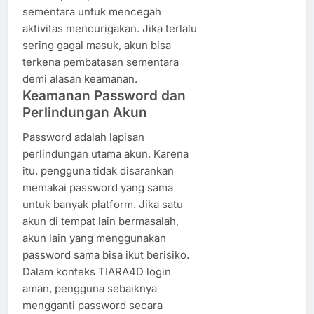
sementara untuk mencegah
aktivitas mencurigakan. Jika terlalu
sering gagal masuk, akun bisa
terkena pembatasan sementara
demi alasan keamanan.
Keamanan Password dan
Perlindungan Akun
Password adalah lapisan
perlindungan utama akun. Karena
itu, pengguna tidak disarankan
memakai password yang sama
untuk banyak platform. Jika satu
akun di tempat lain bermasalah,
akun lain yang menggunakan
password sama bisa ikut berisiko.
Dalam konteks TIARA4D login
aman, pengguna sebaiknya
mengganti password secara