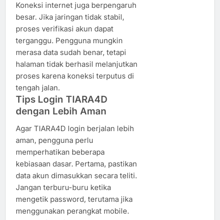
Koneksi internet juga berpengaruh
besar. Jika jaringan tidak stabil,
proses verifikasi akun dapat
terganggu. Pengguna mungkin
merasa data sudah benar, tetapi
halaman tidak berhasil melanjutkan
proses karena koneksi terputus di
tengah jalan.
Tips Login TIARA4D
dengan Lebih Aman
Agar TIARA4D login berjalan lebih
aman, pengguna perlu
memperhatikan beberapa
kebiasaan dasar. Pertama, pastikan
data akun dimasukkan secara teliti.
Jangan terburu-buru ketika
mengetik password, terutama jika
menggunakan perangkat mobile.