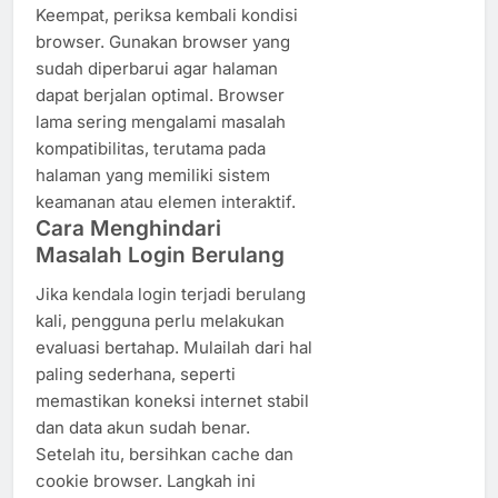
Keempat, periksa kembali kondisi
browser. Gunakan browser yang
sudah diperbarui agar halaman
dapat berjalan optimal. Browser
lama sering mengalami masalah
kompatibilitas, terutama pada
halaman yang memiliki sistem
keamanan atau elemen interaktif.
Cara Menghindari
Masalah Login Berulang
Jika kendala login terjadi berulang
kali, pengguna perlu melakukan
evaluasi bertahap. Mulailah dari hal
paling sederhana, seperti
memastikan koneksi internet stabil
dan data akun sudah benar.
Setelah itu, bersihkan cache dan
cookie browser. Langkah ini