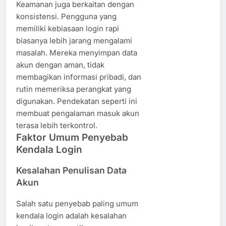
Keamanan juga berkaitan dengan
konsistensi. Pengguna yang
memiliki kebiasaan login rapi
biasanya lebih jarang mengalami
masalah. Mereka menyimpan data
akun dengan aman, tidak
membagikan informasi pribadi, dan
rutin memeriksa perangkat yang
digunakan. Pendekatan seperti ini
membuat pengalaman masuk akun
terasa lebih terkontrol.
Faktor Umum Penyebab
Kendala Login
Kesalahan Penulisan Data
Akun
Salah satu penyebab paling umum
kendala login adalah kesalahan