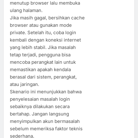
menutup browser lalu membuka
ulang halaman.
Jika masih gagal, bersihkan cache
browser atau gunakan mode
private. Setelah itu, coba login
kembali dengan koneksi internet
yang lebih stabil. Jika masalah
tetap terjadi, pengguna bisa
mencoba perangkat lain untuk
memastikan apakah kendala
berasal dari sistem, perangkat,
atau jaringan.
Skenario ini menunjukkan bahwa
penyelesaian masalah login
sebaiknya dilakukan secara
bertahap. Jangan langsung
menyimpulkan akun bermasalah
sebelum memeriksa faktor teknis
sederhana.