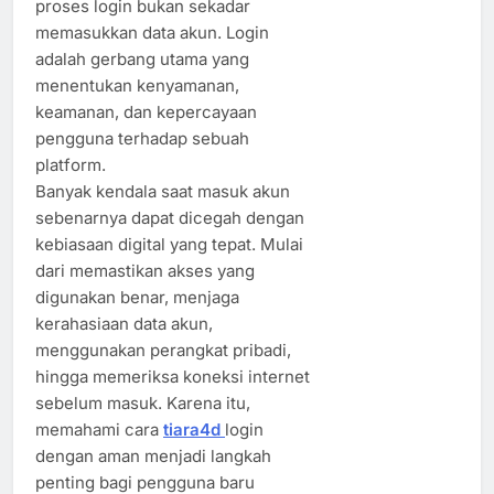
proses login bukan sekadar
memasukkan data akun. Login
adalah gerbang utama yang
menentukan kenyamanan,
keamanan, dan kepercayaan
pengguna terhadap sebuah
platform.
Banyak kendala saat masuk akun
sebenarnya dapat dicegah dengan
kebiasaan digital yang tepat. Mulai
dari memastikan akses yang
digunakan benar, menjaga
kerahasiaan data akun,
menggunakan perangkat pribadi,
hingga memeriksa koneksi internet
sebelum masuk. Karena itu,
memahami cara
tiara4d
login
dengan aman menjadi langkah
penting bagi pengguna baru