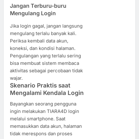
Jangan Terburu-buru
Mengulang Login
Jika login gagal, jangan langsung
mengulang terlalu banyak kali.
Periksa kembali data akun,
koneksi, dan kondisi halaman.
Pengulangan yang terlalu sering
bisa membuat sistem membaca
aktivitas sebagai percobaan tidak
wajar.
Skenario Praktis saat
Mengalami Kendala Login
Bayangkan seorang pengguna
ingin melakukan TIARA4D login
melalui smartphone. Saat
memasukkan data akun, halaman
tidak merespons dan proses