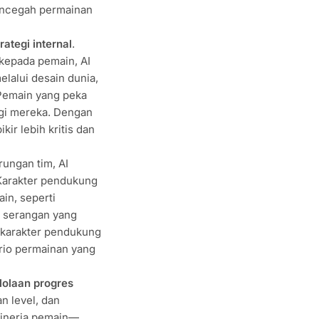
mencegah permainan
ategi internal
.
 kepada pemain, AI
lalui desain dunia,
 Pemain yang peka
egi mereka. Dengan
ir lebih kritis dan
ungan tim, AI
 Karakter pendukung
in, seperti
n serangan yang
 karakter pendukung
ario permainan yang
lolaan progres
n level, dan
kinerja pemain—