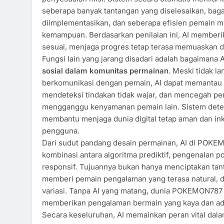
seberapa banyak tantangan yang diselesaikan, baga
diimplementasikan, dan seberapa efisien pemain 
kemampuan. Berdasarkan penilaian ini, AI member
sesuai, menjaga progres tetap terasa memuaskan d
Fungsi lain yang jarang disadari adalah bagaimana
sosial dalam komunitas permainan
. Meski tidak l
berkomunikasi dengan pemain, AI dapat memantau p
mendeteksi tindakan tidak wajar, dan mencegah per
mengganggu kenyamanan pemain lain. Sistem deteks
membantu menjaga dunia digital tetap aman dan ink
pengguna.
Dari sudut pandang desain permainan, AI di POK
kombinasi antara algoritma prediktif, pengenalan po
responsif. Tujuannya bukan hanya menciptakan tant
memberi pemain pengalaman yang terasa natural, 
variasi. Tanpa AI yang matang, dunia POKEMON787
memberikan pengalaman bermain yang kaya dan ada
Secara keseluruhan, AI memainkan peran vital da