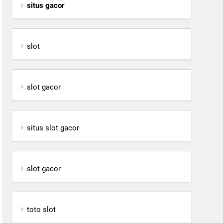
situs gacor
slot
slot gacor
situs slot gacor
slot gacor
toto slot