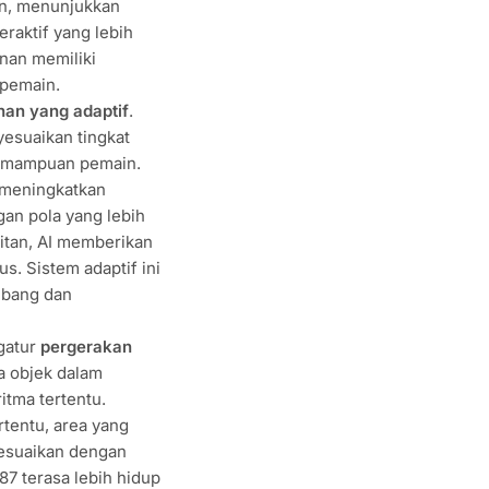
in, menunjukkan
raktif yang lebih
inan memiliki
 pemain.
nan yang adaptif
.
suaikan tingkat
kemampuan pemain.
 meningkatkan
an pola yang lebih
itan, AI memberikan
s. Sistem adaptif ini
mbang dan
gatur
pergerakan
a objek dalam
itma tertentu.
rtentu, area yang
yesuaikan dengan
7 terasa lebih hidup