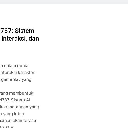
787: Sistem
Interaksi, dan
ja dalam dunia
teraksi karakter,
n gameplay yang
 yang membentuk
787. Sistem AI
ikan tantangan yang
n yang lebih
ainan akan terasa
truktur,