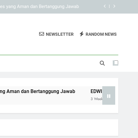
es yang Aman dan Bertanggung Jawab
a yang Tetap Fungsional dan Terarah
etap Fungsional dan Mudah Dipahami
NEWSLETTER
RANDOM NEWS
 Desktop secara Aman dan Terkendali
Cepat Untuk Kebutuhan Berbagi Gambar.
es yang Aman dan Bertanggung Jawab
a yang Tetap Fungsional dan Terarah
etap Fungsional dan Mudah Dipahami
 Bertanggung Jawab
EDWINSLOT dengan Antarmuka Sed
3 Weeks Ago