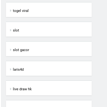
togel viral
slot
slot gacor
laris4d
live draw hk