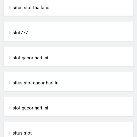
situs slot thailand
slot777
slot gacor hari ini
situs slot gacor hari ini
slot gacor hari ini
situs slot