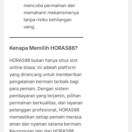
mencoba permainan dan
memahami mekanismenya
tanpa risiko kehilangan
uang.
Kenapa Memilih HORAS88?
HORAS88 bukan hanya situs slot
online biasa; ini adalah platform
yang dirancang untuk memberikan
pengalaman bermain terbaik bagi
para pemain. Dengan sistem
pembayaran yang terjamin, pilihan
permainan berkualitas, dan layanan
pelanggan profesional, HORAS88
memastikan setiap pemain merasa
aman dan nyaman selama bermain.
Keunggulan lain dari HORAS88