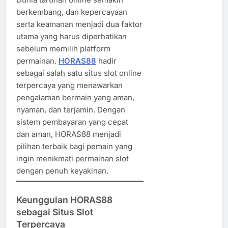
berkembang, dan kepercayaan
serta keamanan menjadi dua faktor
utama yang harus diperhatikan
sebelum memilih platform
permainan.
HORAS88
hadir
sebagai salah satu situs slot online
terpercaya yang menawarkan
pengalaman bermain yang aman,
nyaman, dan terjamin. Dengan
sistem pembayaran yang cepat
dan aman, HORAS88 menjadi
pilihan terbaik bagi pemain yang
ingin menikmati permainan slot
dengan penuh keyakinan.
Keunggulan HORAS88
sebagai Situs Slot
Terpercaya