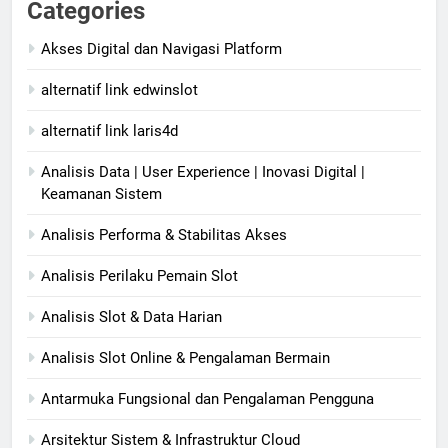
Categories
Akses Digital dan Navigasi Platform
alternatif link edwinslot
alternatif link laris4d
Analisis Data | User Experience | Inovasi Digital |
Keamanan Sistem
Analisis Performa & Stabilitas Akses
Analisis Perilaku Pemain Slot
Analisis Slot & Data Harian
Analisis Slot Online & Pengalaman Bermain
Antarmuka Fungsional dan Pengalaman Pengguna
Arsitektur Sistem & Infrastruktur Cloud