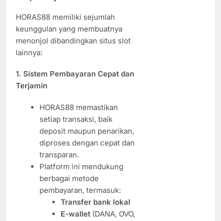
HORAS88 memiliki sejumlah
keunggulan yang membuatnya
menonjol dibandingkan situs slot
lainnya:
1. Sistem Pembayaran Cepat dan
Terjamin
HORAS88 memastikan
setiap transaksi, baik
deposit maupun penarikan,
diproses dengan cepat dan
transparan.
Platform ini mendukung
berbagai metode
pembayaran, termasuk:
Transfer bank lokal
E-wallet
(DANA, OVO,