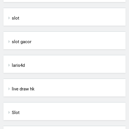
slot
slot gacor
laris4d
live draw hk
Slot