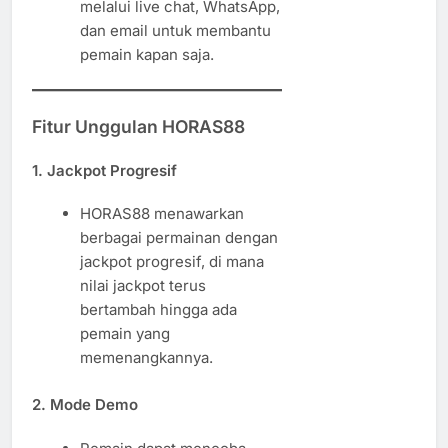
melalui live chat, WhatsApp,
dan email untuk membantu
pemain kapan saja.
Fitur Unggulan HORAS88
1. Jackpot Progresif
HORAS88 menawarkan
berbagai permainan dengan
jackpot progresif, di mana
nilai jackpot terus
bertambah hingga ada
pemain yang
memenangkannya.
2. Mode Demo