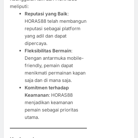
meliputi:
Reputasi yang Baik
:
HORAS88 telah membangun
reputasi sebagai platform
yang adil dan dapat
dipercaya.
Fleksibilitas Bermain
:
Dengan antarmuka mobile-
friendly, pemain dapat
menikmati permainan kapan
saja dan di mana saja.
Komitmen terhadap
Keamanan
: HORAS88
menjadikan keamanan
pemain sebagai prioritas
utama.