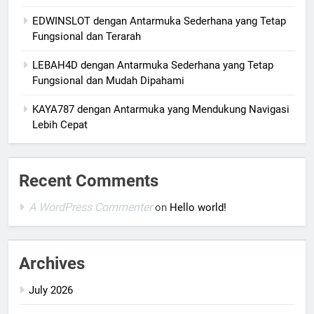
EDWINSLOT dengan Antarmuka Sederhana yang Tetap
Fungsional dan Terarah
LEBAH4D dengan Antarmuka Sederhana yang Tetap
Fungsional dan Mudah Dipahami
KAYA787 dengan Antarmuka yang Mendukung Navigasi
Lebih Cepat
Recent Comments
A WordPress Commenter
on
Hello world!
Archives
July 2026