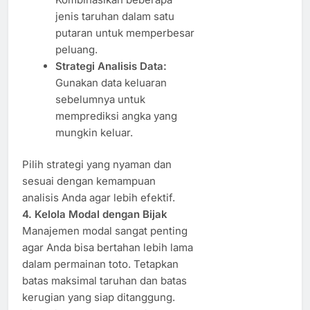
jenis taruhan dalam satu
putaran untuk memperbesar
peluang.
Strategi Analisis Data:
Gunakan data keluaran
sebelumnya untuk
memprediksi angka yang
mungkin keluar.
Pilih strategi yang nyaman dan
sesuai dengan kemampuan
analisis Anda agar lebih efektif.
4. Kelola Modal dengan Bijak
Manajemen modal sangat penting
agar Anda bisa bertahan lebih lama
dalam permainan toto. Tetapkan
batas maksimal taruhan dan batas
kerugian yang siap ditanggung.