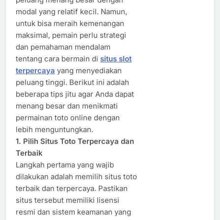
modal yang relatif kecil. Namun,
untuk bisa meraih kemenangan
maksimal, pemain perlu strategi
dan pemahaman mendalam
tentang cara bermain di
situs slot
terpercaya
yang menyediakan
peluang tinggi. Berikut ini adalah
beberapa tips jitu agar Anda dapat
menang besar dan menikmati
permainan toto online dengan
lebih menguntungkan.
1. Pilih Situs Toto Terpercaya dan
Terbaik
Langkah pertama yang wajib
dilakukan adalah memilih situs toto
terbaik dan terpercaya. Pastikan
situs tersebut memiliki lisensi
resmi dan sistem keamanan yang