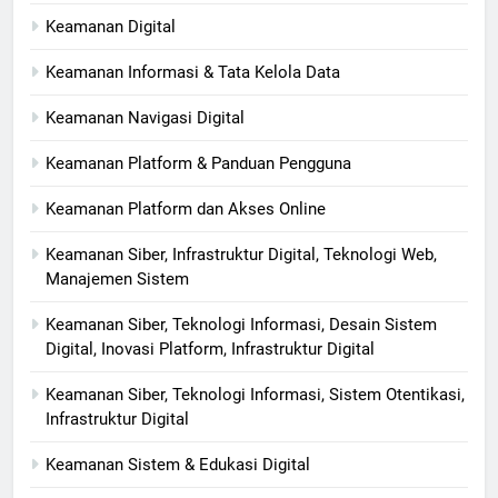
Keamanan Digital
Keamanan Informasi & Tata Kelola Data
Keamanan Navigasi Digital
Keamanan Platform & Panduan Pengguna
Keamanan Platform dan Akses Online
Keamanan Siber, Infrastruktur Digital, Teknologi Web,
Manajemen Sistem
Keamanan Siber, Teknologi Informasi, Desain Sistem
Digital, Inovasi Platform, Infrastruktur Digital
Keamanan Siber, Teknologi Informasi, Sistem Otentikasi,
Infrastruktur Digital
Keamanan Sistem & Edukasi Digital