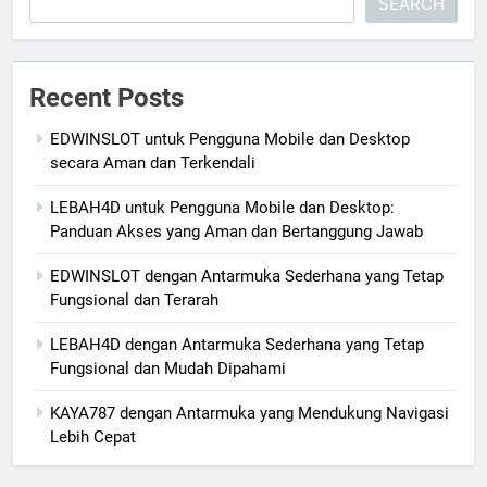
SEARCH
Recent Posts
EDWINSLOT untuk Pengguna Mobile dan Desktop
secara Aman dan Terkendali
LEBAH4D untuk Pengguna Mobile dan Desktop:
Panduan Akses yang Aman dan Bertanggung Jawab
EDWINSLOT dengan Antarmuka Sederhana yang Tetap
Fungsional dan Terarah
LEBAH4D dengan Antarmuka Sederhana yang Tetap
Fungsional dan Mudah Dipahami
KAYA787 dengan Antarmuka yang Mendukung Navigasi
Lebih Cepat