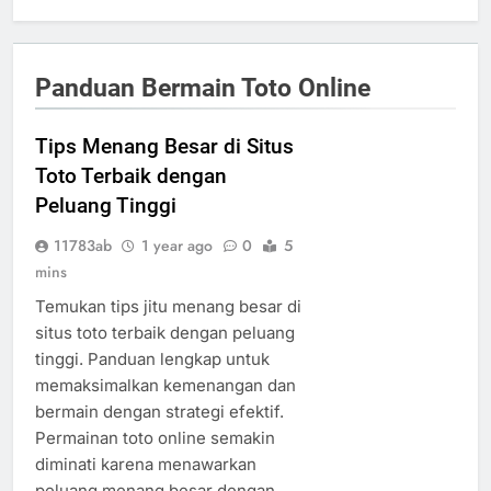
Panduan Bermain Toto Online
Tips Menang Besar di Situs
Toto Terbaik dengan
Peluang Tinggi
11783ab
1 year ago
0
5
mins
Temukan tips jitu menang besar di
situs toto terbaik dengan peluang
tinggi. Panduan lengkap untuk
memaksimalkan kemenangan dan
bermain dengan strategi efektif.
Permainan toto online semakin
diminati karena menawarkan
peluang menang besar dengan