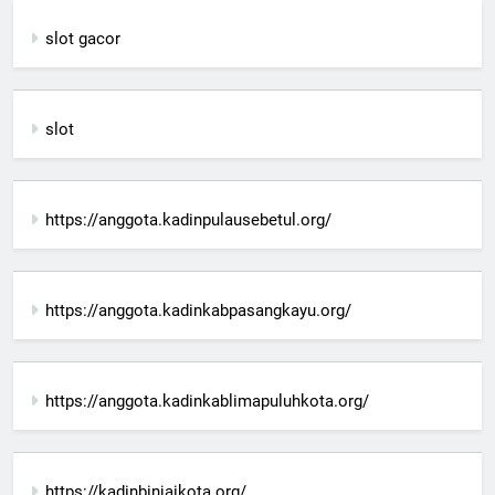
slot gacor
slot
https://anggota.kadinpulausebetul.org/
https://anggota.kadinkabpasangkayu.org/
https://anggota.kadinkablimapuluhkota.org/
https://kadinbinjaikota.org/