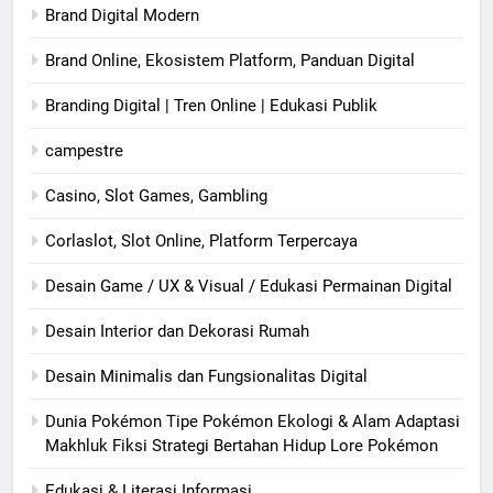
Brand Digital Modern
Brand Online, Ekosistem Platform, Panduan Digital
Branding Digital | Tren Online | Edukasi Publik
campestre
Casino, Slot Games, Gambling
Corlaslot, Slot Online, Platform Terpercaya
Desain Game / UX & Visual / Edukasi Permainan Digital
Desain Interior dan Dekorasi Rumah
Desain Minimalis dan Fungsionalitas Digital
Dunia Pokémon Tipe Pokémon Ekologi & Alam Adaptasi
Makhluk Fiksi Strategi Bertahan Hidup Lore Pokémon
Edukasi & Literasi Informasi