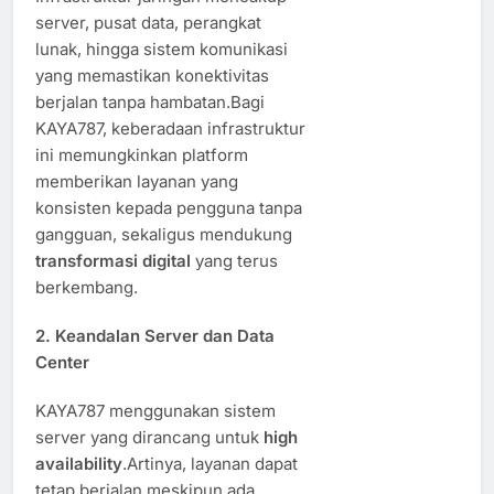
server, pusat data, perangkat
lunak, hingga sistem komunikasi
yang memastikan konektivitas
berjalan tanpa hambatan.Bagi
KAYA787, keberadaan infrastruktur
ini memungkinkan platform
memberikan layanan yang
konsisten kepada pengguna tanpa
gangguan, sekaligus mendukung
transformasi digital
yang terus
berkembang.
2. Keandalan Server dan Data
Center
KAYA787 menggunakan sistem
server yang dirancang untuk
high
availability
.Artinya, layanan dapat
tetap berjalan meskipun ada