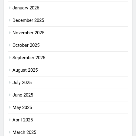
January 2026
December 2025
November 2025
October 2025
September 2025
August 2025
July 2025
June 2025
May 2025
April 2025
March 2025