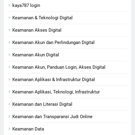
kaya787 login
Keamanan & Teknologi Digital
Keamanan Akses Digital
Keamanan Akun dan Perlindungan Digital
Keamanan Akun Digital
Keamanan Akun, Panduan Login, Akses Digital
Keamanan Aplikasi & Infrastruktur Digital
Keamanan Aplikasi, Teknologi, Infrastruktur
Keamanan dan Literasi Digital
Keamanan dan Transparansi Judi Online
Keamanan Data