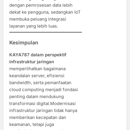
dengan pemrosesan data lebih
dekat ke pengguna, sedangkan IoT
membuka peluang integrasi
layanan yang lebih luas.
Kesimpulan
KAYA787 dalam perspektif
infrastruktur jaringan
memperlihatkan bagaimana
keandalan server, efisiensi
bandwidth, serta pemanfaatan
cloud computing menjadi fondasi
penting dalam mendukung
transformasi digital.Modernisasi
infrastruktur jaringan tidak hanya
memberikan kecepatan dan
keamanan, tetapi juga