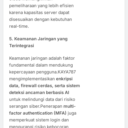
pemeliharaan yang lebih efisien
karena kapasitas server dapat
disesuaikan dengan kebutuhan
real-time.
5. Keamanan Jaringan yang
Terintegrasi
Keamanan jaringan adalah faktor
fundamental dalam mendukung
kepercayaan pengguna.KAYA787
mengimplementasikan
enkripsi
data, firewall cerdas, serta sistem
deteksi ancaman berbasis AI
untuk melindungi data dari risiko
serangan siber.Penerapan
multi-
factor authentication (MFA)
juga
memperkuat sistem login dan
mengurangi risiko kebocoran