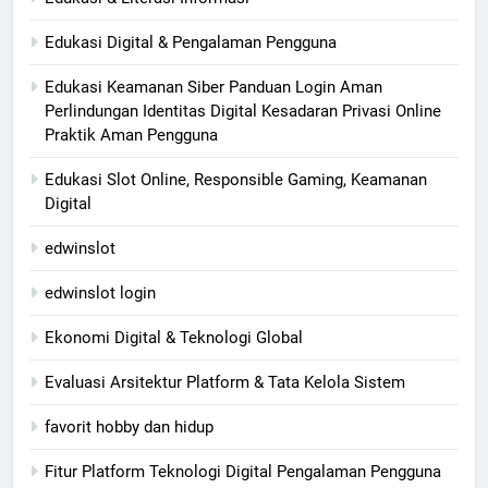
Edukasi Digital & Pengalaman Pengguna
Edukasi Keamanan Siber Panduan Login Aman
Perlindungan Identitas Digital Kesadaran Privasi Online
Praktik Aman Pengguna
Edukasi Slot Online, Responsible Gaming, Keamanan
Digital
edwinslot
edwinslot login
Ekonomi Digital & Teknologi Global
Evaluasi Arsitektur Platform & Tata Kelola Sistem
favorit hobby dan hidup
Fitur Platform Teknologi Digital Pengalaman Pengguna