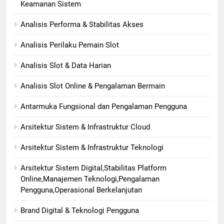
Keamanan Sistem
Analisis Performa & Stabilitas Akses
Analisis Perilaku Pemain Slot
Analisis Slot & Data Harian
Analisis Slot Online & Pengalaman Bermain
Antarmuka Fungsional dan Pengalaman Pengguna
Arsitektur Sistem & Infrastruktur Cloud
Arsitektur Sistem & Infrastruktur Teknologi
Arsitektur Sistem Digital,Stabilitas Platform
Online,Manajemen Teknologi,Pengalaman
Pengguna,Operasional Berkelanjutan
Brand Digital & Teknologi Pengguna