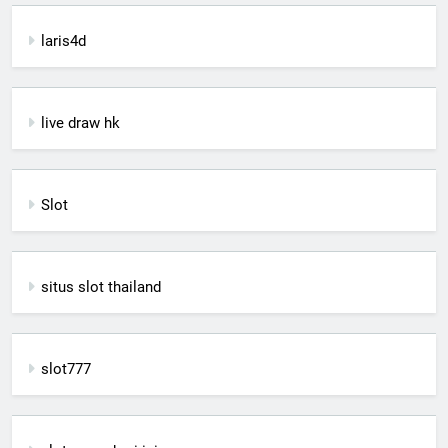
laris4d
live draw hk
Slot
situs slot thailand
slot777