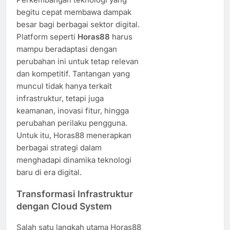
begitu cepat membawa dampak
besar bagi berbagai sektor digital.
Platform seperti
Horas88
harus
mampu beradaptasi dengan
perubahan ini untuk tetap relevan
dan kompetitif. Tantangan yang
muncul tidak hanya terkait
infrastruktur, tetapi juga
keamanan, inovasi fitur, hingga
perubahan perilaku pengguna.
Untuk itu, Horas88 menerapkan
berbagai strategi dalam
menghadapi dinamika teknologi
baru di era digital.
Transformasi Infrastruktur
dengan Cloud System
Salah satu langkah utama Horas88