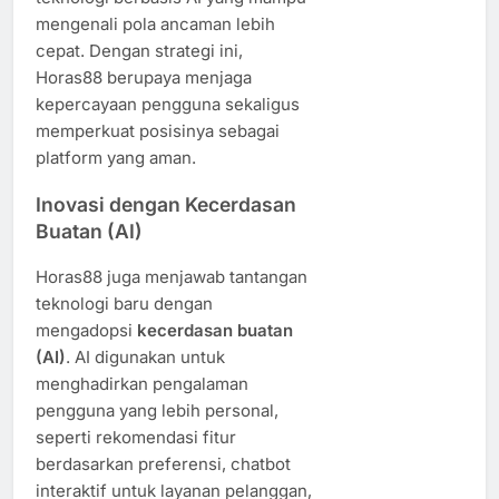
mengenali pola ancaman lebih
cepat. Dengan strategi ini,
Horas88 berupaya menjaga
kepercayaan pengguna sekaligus
memperkuat posisinya sebagai
platform yang aman.
Inovasi dengan Kecerdasan
Buatan (AI)
Horas88 juga menjawab tantangan
teknologi baru dengan
mengadopsi
kecerdasan buatan
(AI)
. AI digunakan untuk
menghadirkan pengalaman
pengguna yang lebih personal,
seperti rekomendasi fitur
berdasarkan preferensi, chatbot
interaktif untuk layanan pelanggan,