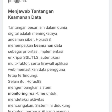
pengguna.
Menjawab Tantangan
Keamanan Data
Tantangan besar lain dalam dunia
digital adalah meningkatnya
ancaman siber. Horas88
menempatkan
keamanan data
sebagai prioritas. Implementasi
enkripsi SSL/TLS, autentikasi
multi-faktor, serta firewall aplikasi
web memastikan data pengguna
tetap terlindungi.
Selain itu, Horas88
mengembangkan sistem
monitoring real-time
untuk
mendeteksi aktivitas
mencurigakan. Sistem ini didukung
teknologi berbasis AI yang mampu