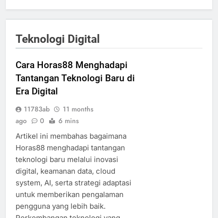
Teknologi Digital
Cara Horas88 Menghadapi
Tantangan Teknologi Baru di
Era Digital
11783ab
11 months
ago
0
6 mins
Artikel ini membahas bagaimana
Horas88 menghadapi tantangan
teknologi baru melalui inovasi
digital, keamanan data, cloud
system, AI, serta strategi adaptasi
untuk memberikan pengalaman
pengguna yang lebih baik.
Perkembangan teknologi yang