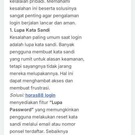
kelalaian pribadi. Memahami
kesalahan ini beserta solusinya
sangat penting agar pengalaman
login berjalan lancar dan aman.
1. Lupa Kata Sandi
Kesalahan paling umum saat login
adalah lupa kata sandi. Banyak
pengguna membuat kata sandi
yang rumit untuk alasan keamanan,
tetapi sayangnya tidak jarang
mereka melupakannya. Hal ini
dapat menghambat akses dan
membuat frustrasi.
Solusi:
horas88 login
menyediakan fitur
“Lupa
Password”
yang memungkinkan
pengguna melakukan reset kata
sandi melalui email atau nomor
ponsel terdaftar. Sebaiknya