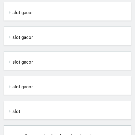
slot gacor
slot gacor
slot gacor
slot gacor
slot