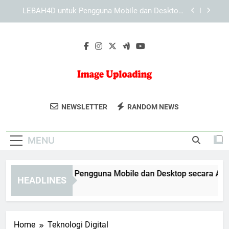
Skip
Jawab
EDWINSLOT dengan Antarmuka Sederhana yang
to
Tetap Fungsional dan Terarah
content
LEBAH4D dengan Antarmuka Sederhana yang
Tetap Fungsional dan Mudah Dipahami
EDWINSLOT untuk Pengguna Mobile dan Desktop
secara Aman dan Terkendali
LEBAH4D untuk Pengguna Mobile dan Desktop:
Panduan Akses yang Aman dan Bertanggung
Image
Jawab
Upload Dan Bagikan Gambar Dengan
EDWINSLOT dengan Antarmuka Sederhana yang
NEWSLETTER
RANDOM NEWS
Tetap Fungsional dan Terarah
Uploading
Mudah Di Image Uploading. Solusi
LEBAH4D dengan Antarmuka Sederhana yang
Cepat Untuk Kebutuhan Berbagi Gambar.
Tetap Fungsional dan Mudah Dipahami
MENU
DWINSLOT untuk Pengguna Mobile dan Desktop secara Aman d
HEADLINES
 Weeks Ago
Home
Teknologi Digital