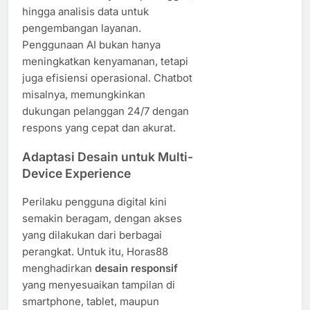
hingga analisis data untuk
pengembangan layanan.
Penggunaan AI bukan hanya
meningkatkan kenyamanan, tetapi
juga efisiensi operasional. Chatbot
misalnya, memungkinkan
dukungan pelanggan 24/7 dengan
respons yang cepat dan akurat.
Adaptasi Desain untuk Multi-
Device Experience
Perilaku pengguna digital kini
semakin beragam, dengan akses
yang dilakukan dari berbagai
perangkat. Untuk itu, Horas88
menghadirkan
desain responsif
yang menyesuaikan tampilan di
smartphone, tablet, maupun