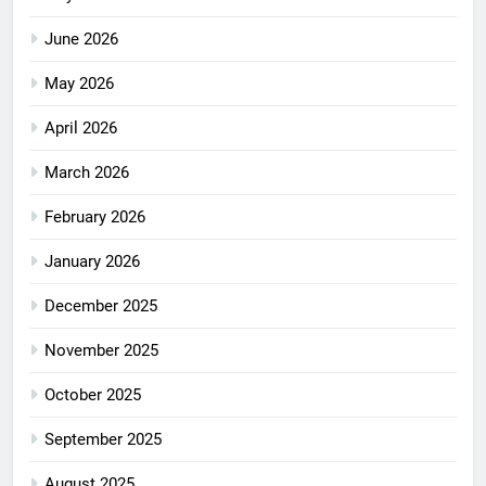
June 2026
May 2026
April 2026
March 2026
February 2026
January 2026
December 2025
November 2025
October 2025
September 2025
August 2025