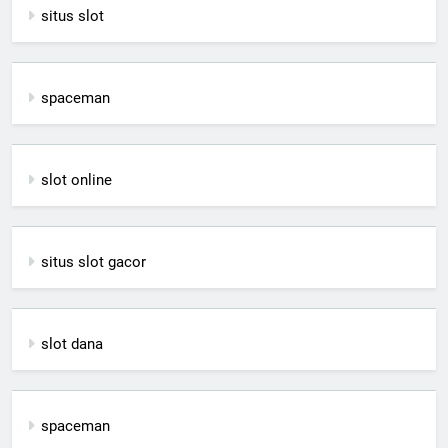
situs slot
spaceman
slot online
situs slot gacor
slot dana
spaceman