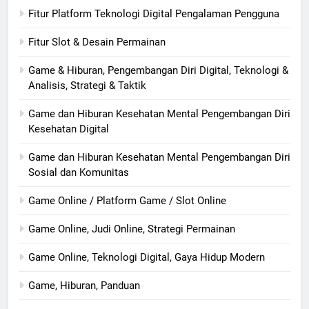
Fitur Platform Teknologi Digital Pengalaman Pengguna
Fitur Slot & Desain Permainan
Game & Hiburan, Pengembangan Diri Digital, Teknologi &
Analisis, Strategi & Taktik
Game dan Hiburan Kesehatan Mental Pengembangan Diri
Kesehatan Digital
Game dan Hiburan Kesehatan Mental Pengembangan Diri
Sosial dan Komunitas
Game Online / Platform Game / Slot Online
Game Online, Judi Online, Strategi Permainan
Game Online, Teknologi Digital, Gaya Hidup Modern
Game, Hiburan, Panduan