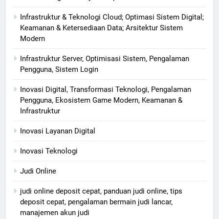
Infrastruktur & Teknologi Cloud; Optimasi Sistem Digital;
Keamanan & Ketersediaan Data; Arsitektur Sistem
Modern
Infrastruktur Server, Optimisasi Sistem, Pengalaman
Pengguna, Sistem Login
Inovasi Digital, Transformasi Teknologi, Pengalaman
Pengguna, Ekosistem Game Modern, Keamanan &
Infrastruktur
Inovasi Layanan Digital
Inovasi Teknologi
Judi Online
judi online deposit cepat, panduan judi online, tips
deposit cepat, pengalaman bermain judi lancar,
manajemen akun judi