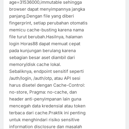
age=31536000,immutable sehingga
browser dapat menyimpannya jangka
panjang.Dengan file yang diberi
fingerprint, setiap perubahan otomatis
memicu cache-busting karena nama
file turut berubah.Hasilnya, halaman
login Horas88 dapat memuat cepat
pada kunjungan berulang karena
sebagian besar aset diambil dari
memory/disk cache lokal.
Sebaliknya, endpoint sensitif seperti
/auth/login, /auth/otp, atau API sesi
harus disetel dengan Cache-Control:
no-store, Pragma: no-cache, dan
header anti-penyimpanan lain guna
mencegah data kredensial atau token
terbaca dari cache.Praktik ini penting
untuk menghindari risiko sensitive
information disclosure dan masalah