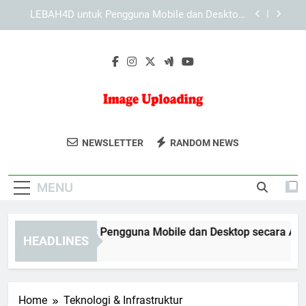
Skip
Jawab
EDWINSLOT dengan Antarmuka Sederhana yang
to
Tetap Fungsional dan Terarah
content
LEBAH4D dengan Antarmuka Sederhana yang
Tetap Fungsional dan Mudah Dipahami
EDWINSLOT untuk Pengguna Mobile dan Desktop
secara Aman dan Terkendali
LEBAH4D untuk Pengguna Mobile dan Desktop:
Panduan Akses yang Aman dan Bertanggung
Image
Jawab
Upload Dan Bagikan Gambar Dengan
EDWINSLOT dengan Antarmuka Sederhana yang
NEWSLETTER
RANDOM NEWS
Tetap Fungsional dan Terarah
Uploading
Mudah Di Image Uploading. Solusi
LEBAH4D dengan Antarmuka Sederhana yang
Cepat Untuk Kebutuhan Berbagi Gambar.
Tetap Fungsional dan Mudah Dipahami
MENU
WINSLOT untuk Pengguna Mobile dan Desktop secara Aman d
HEADLINES
Weeks Ago
Home
Teknologi & Infrastruktur