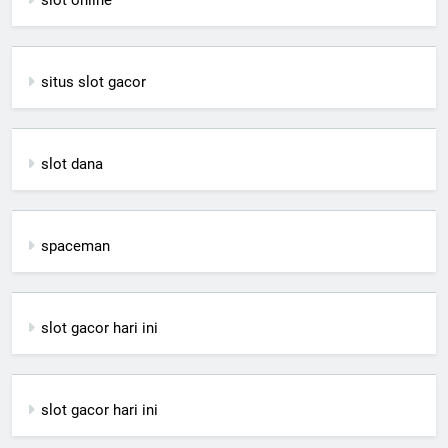
situs slot gacor
slot dana
spaceman
slot gacor hari ini
slot gacor hari ini