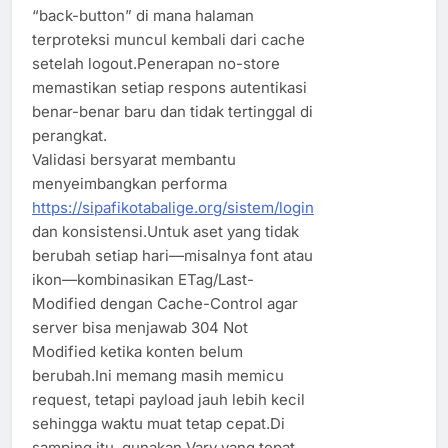
“back-button” di mana halaman
terproteksi muncul kembali dari cache
setelah logout.Penerapan no-store
memastikan setiap respons autentikasi
benar-benar baru dan tidak tertinggal di
perangkat.
Validasi bersyarat membantu
menyeimbangkan performa
https://sipafikotabalige.org/sistem/login
dan konsistensi.Untuk aset yang tidak
berubah setiap hari—misalnya font atau
ikon—kombinasikan ETag/Last-
Modified dengan Cache-Control agar
server bisa menjawab 304 Not
Modified ketika konten belum
berubah.Ini memang masih memicu
request, tetapi payload jauh lebih kecil
sehingga waktu muat tetap cepat.Di
samping itu, gunakan Vary yang tepat