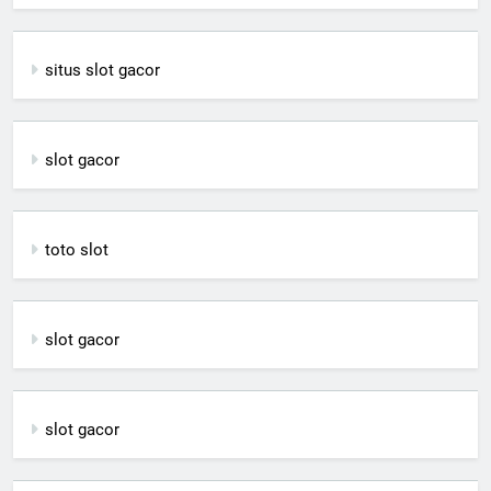
situs slot gacor
slot gacor
toto slot
slot gacor
slot gacor