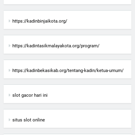
https://kadinbinjaikota.org/
https://kadintasikmalayakota.org/program/
https://kadinbekasikab.org/tentang-kadin/ketua-umum/
slot gacor hari ini
situs slot online