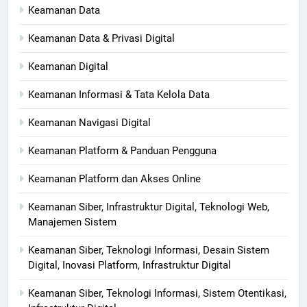
Keamanan Data
Keamanan Data & Privasi Digital
Keamanan Digital
Keamanan Informasi & Tata Kelola Data
Keamanan Navigasi Digital
Keamanan Platform & Panduan Pengguna
Keamanan Platform dan Akses Online
Keamanan Siber, Infrastruktur Digital, Teknologi Web,
Manajemen Sistem
Keamanan Siber, Teknologi Informasi, Desain Sistem
Digital, Inovasi Platform, Infrastruktur Digital
Keamanan Siber, Teknologi Informasi, Sistem Otentikasi,