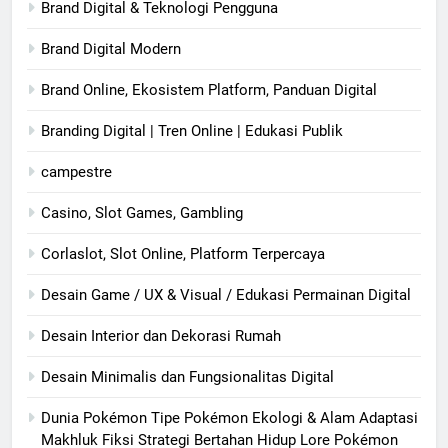
Brand Digital & Teknologi Pengguna
Brand Digital Modern
Brand Online, Ekosistem Platform, Panduan Digital
Branding Digital | Tren Online | Edukasi Publik
campestre
Casino, Slot Games, Gambling
Corlaslot, Slot Online, Platform Terpercaya
Desain Game / UX & Visual / Edukasi Permainan Digital
Desain Interior dan Dekorasi Rumah
Desain Minimalis dan Fungsionalitas Digital
Dunia Pokémon Tipe Pokémon Ekologi & Alam Adaptasi
Makhluk Fiksi Strategi Bertahan Hidup Lore Pokémon