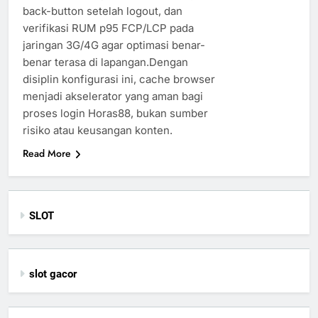
back-button setelah logout, dan
verifikasi RUM p95 FCP/LCP pada
jaringan 3G/4G agar optimasi benar-
benar terasa di lapangan.Dengan
disiplin konfigurasi ini, cache browser
menjadi akselerator yang aman bagi
proses login Horas88, bukan sumber
risiko atau keusangan konten.
Read More
SLOT
slot gacor