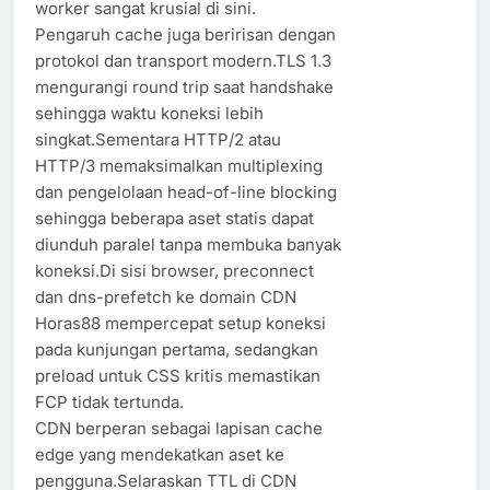
worker sangat krusial di sini.
Pengaruh cache juga beririsan dengan
protokol dan transport modern.TLS 1.3
mengurangi round trip saat handshake
sehingga waktu koneksi lebih
singkat.Sementara HTTP/2 atau
HTTP/3 memaksimalkan multiplexing
dan pengelolaan head-of-line blocking
sehingga beberapa aset statis dapat
diunduh paralel tanpa membuka banyak
koneksi.Di sisi browser, preconnect
dan dns-prefetch ke domain CDN
Horas88 mempercepat setup koneksi
pada kunjungan pertama, sedangkan
preload untuk CSS kritis memastikan
FCP tidak tertunda.
CDN berperan sebagai lapisan cache
edge yang mendekatkan aset ke
pengguna.Selaraskan TTL di CDN