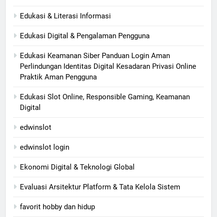
Edukasi & Literasi Informasi
Edukasi Digital & Pengalaman Pengguna
Edukasi Keamanan Siber Panduan Login Aman
Perlindungan Identitas Digital Kesadaran Privasi Online
Praktik Aman Pengguna
Edukasi Slot Online, Responsible Gaming, Keamanan
Digital
edwinslot
edwinslot login
Ekonomi Digital & Teknologi Global
Evaluasi Arsitektur Platform & Tata Kelola Sistem
favorit hobby dan hidup