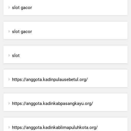
slot gacor
slot gacor
slot
https://anggota.kadinpulausebetul.org/
https://anggota.kadinkabpasangkayu.org/
https://anggota.kadinkablimapuluhkota.org/