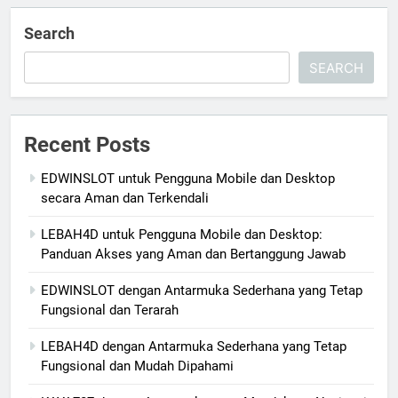
Search
SEARCH
Recent Posts
EDWINSLOT untuk Pengguna Mobile dan Desktop
secara Aman dan Terkendali
LEBAH4D untuk Pengguna Mobile dan Desktop:
Panduan Akses yang Aman dan Bertanggung Jawab
EDWINSLOT dengan Antarmuka Sederhana yang Tetap
Fungsional dan Terarah
LEBAH4D dengan Antarmuka Sederhana yang Tetap
Fungsional dan Mudah Dipahami