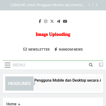
Skip
Jawab
EDWINSLOT dengan Antarmuka Sederhana yang
to
Tetap Fungsional dan Terarah
content
LEBAH4D dengan Antarmuka Sederhana yang
Tetap Fungsional dan Mudah Dipahami
EDWINSLOT untuk Pengguna Mobile dan Desktop
secara Aman dan Terkendali
LEBAH4D untuk Pengguna Mobile dan Desktop:
Panduan Akses yang Aman dan Bertanggung
Image
Jawab
Upload Dan Bagikan Gambar Dengan
EDWINSLOT dengan Antarmuka Sederhana yang
NEWSLETTER
RANDOM NEWS
Tetap Fungsional dan Terarah
Uploading
Mudah Di Image Uploading. Solusi
LEBAH4D dengan Antarmuka Sederhana yang
Cepat Untuk Kebutuhan Berbagi Gambar.
Tetap Fungsional dan Mudah Dipahami
MENU
WINSLOT untuk Pengguna Mobile dan Desktop secara Aman d
HEADLINES
Weeks Ago
Home