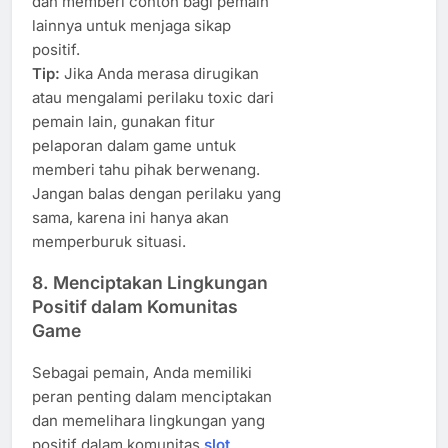
dan memberi contoh bagi pemain
lainnya untuk menjaga sikap
positif.
Tip:
Jika Anda merasa dirugikan
atau mengalami perilaku toxic dari
pemain lain, gunakan fitur
pelaporan dalam game untuk
memberi tahu pihak berwenang.
Jangan balas dengan perilaku yang
sama, karena ini hanya akan
memperburuk situasi.
8.
Menciptakan Lingkungan
Positif dalam Komunitas
Game
Sebagai pemain, Anda memiliki
peran penting dalam menciptakan
dan memelihara lingkungan yang
positif dalam komunitas
slot
.