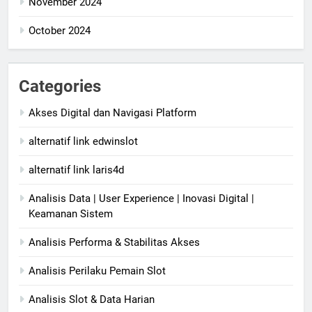
November 2024
October 2024
Categories
Akses Digital dan Navigasi Platform
alternatif link edwinslot
alternatif link laris4d
Analisis Data | User Experience | Inovasi Digital |
Keamanan Sistem
Analisis Performa & Stabilitas Akses
Analisis Perilaku Pemain Slot
Analisis Slot & Data Harian