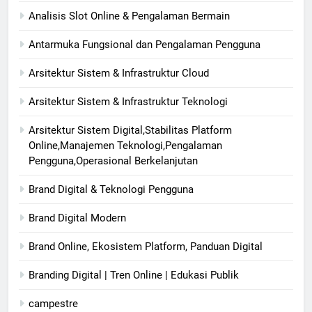
Analisis Slot Online & Pengalaman Bermain
Antarmuka Fungsional dan Pengalaman Pengguna
Arsitektur Sistem & Infrastruktur Cloud
Arsitektur Sistem & Infrastruktur Teknologi
Arsitektur Sistem Digital,Stabilitas Platform
Online,Manajemen Teknologi,Pengalaman
Pengguna,Operasional Berkelanjutan
Brand Digital & Teknologi Pengguna
Brand Digital Modern
Brand Online, Ekosistem Platform, Panduan Digital
Branding Digital | Tren Online | Edukasi Publik
campestre