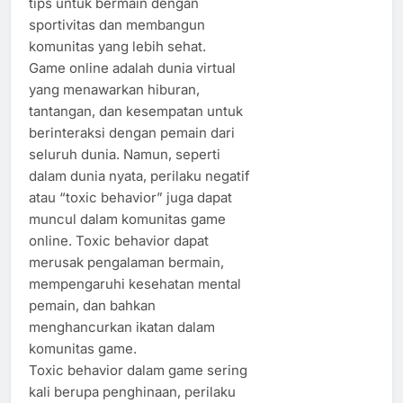
tips untuk bermain dengan
sportivitas dan membangun
komunitas yang lebih sehat.
Game online adalah dunia virtual
yang menawarkan hiburan,
tantangan, dan kesempatan untuk
berinteraksi dengan pemain dari
seluruh dunia. Namun, seperti
dalam dunia nyata, perilaku negatif
atau “toxic behavior” juga dapat
muncul dalam komunitas game
online. Toxic behavior dapat
merusak pengalaman bermain,
mempengaruhi kesehatan mental
pemain, dan bahkan
menghancurkan ikatan dalam
komunitas game.
Toxic behavior dalam game sering
kali berupa penghinaan, perilaku