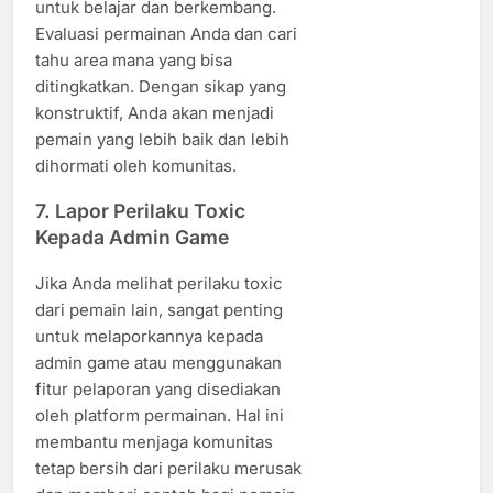
untuk belajar dan berkembang.
Evaluasi permainan Anda dan cari
tahu area mana yang bisa
ditingkatkan. Dengan sikap yang
konstruktif, Anda akan menjadi
pemain yang lebih baik dan lebih
dihormati oleh komunitas.
7.
Lapor Perilaku Toxic
Kepada Admin Game
Jika Anda melihat perilaku toxic
dari pemain lain, sangat penting
untuk melaporkannya kepada
admin game atau menggunakan
fitur pelaporan yang disediakan
oleh platform permainan. Hal ini
membantu menjaga komunitas
tetap bersih dari perilaku merusak