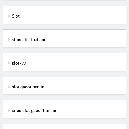
Slot
situs slot thailand
slot777
slot gacor hari ini
situs slot gacor hari ini