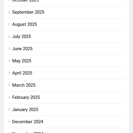
September 2025
August 2025
July 2025
June 2025
May 2025
April 2025
March 2025
February 2025
January 2025
December 2024