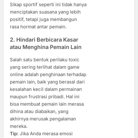
Sikap sportif seperti ini tidak hanya
menciptakan suasana yang lebih
positif, tetapi juga membangun
rasa hormat antar pemain.
2.
Hindari Berbicara Kasar
atau Menghina Pemain Lain
Salah satu bentuk perilaku toxic
yang sering terlihat dalam game
online adalah penghinaan terhadap
pemain lain, baik yang berasal dari
kesalahan kecil dalam permainan
maupun frustrasi pribadi. Hal ini
bisa membuat pemain lain merasa
dihina atau diabaikan, yang
akhirnya merusak pengalaman
mereka.
Tip:
Jika Anda merasa emosi