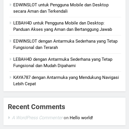
EDWINSLOT untuk Pengguna Mobile dan Desktop
secara Aman dan Terkendali
LEBAH4D untuk Pengguna Mobile dan Desktop:
Panduan Akses yang Aman dan Bertanggung Jawab
EDWINSLOT dengan Antarmuka Sederhana yang Tetap
Fungsional dan Terarah
LEBAH4D dengan Antarmuka Sederhana yang Tetap
Fungsional dan Mudah Dipahami
KAYA787 dengan Antarmuka yang Mendukung Navigasi
Lebih Cepat
Recent Comments
A WordPress Commenter
on
Hello world!