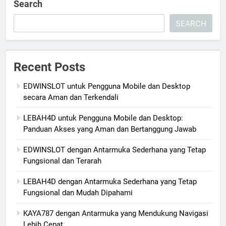
Search
SEARCH
Recent Posts
EDWINSLOT untuk Pengguna Mobile dan Desktop
secara Aman dan Terkendali
LEBAH4D untuk Pengguna Mobile dan Desktop:
Panduan Akses yang Aman dan Bertanggung Jawab
EDWINSLOT dengan Antarmuka Sederhana yang Tetap
Fungsional dan Terarah
LEBAH4D dengan Antarmuka Sederhana yang Tetap
Fungsional dan Mudah Dipahami
KAYA787 dengan Antarmuka yang Mendukung Navigasi
Lebih Cepat