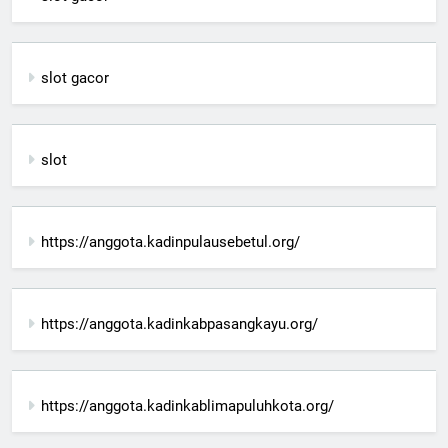
slot gacor
slot
https://anggota.kadinpulausebetul.org/
https://anggota.kadinkabpasangkayu.org/
https://anggota.kadinkablimapuluhkota.org/