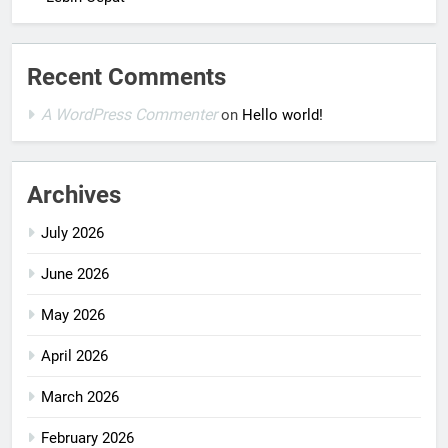
Recent Comments
A WordPress Commenter
on
Hello world!
Archives
July 2026
June 2026
May 2026
April 2026
March 2026
February 2026