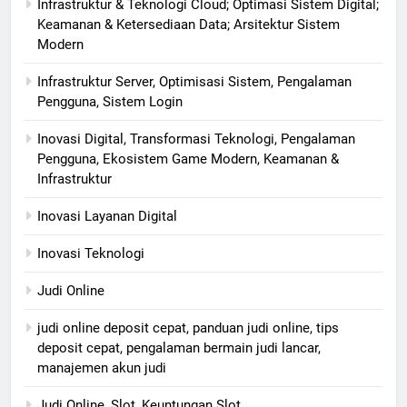
Infrastruktur & Teknologi Cloud; Optimasi Sistem Digital;
Keamanan & Ketersediaan Data; Arsitektur Sistem
Modern
Infrastruktur Server, Optimisasi Sistem, Pengalaman
Pengguna, Sistem Login
Inovasi Digital, Transformasi Teknologi, Pengalaman
Pengguna, Ekosistem Game Modern, Keamanan &
Infrastruktur
Inovasi Layanan Digital
Inovasi Teknologi
Judi Online
judi online deposit cepat, panduan judi online, tips
deposit cepat, pengalaman bermain judi lancar,
manajemen akun judi
Judi Online, Slot, Keuntungan Slot