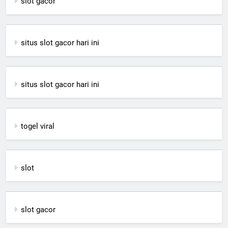
slot gacor
situs slot gacor hari ini
situs slot gacor hari ini
togel viral
slot
slot gacor