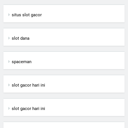
situs slot gacor
slot dana
spaceman
slot gacor hari ini
slot gacor hari ini