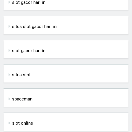
slot gacor hari ini
situs slot gacor hari ini
slot gacor hari ini
situs slot
spaceman
slot online