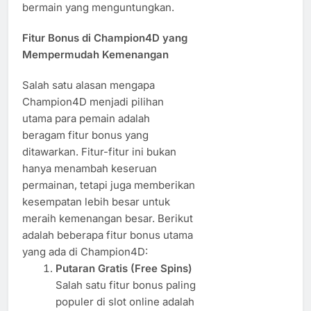
bermain yang menguntungkan.
Fitur Bonus di Champion4D yang
Mempermudah Kemenangan
Salah satu alasan mengapa
Champion4D menjadi pilihan
utama para pemain adalah
beragam fitur bonus yang
ditawarkan. Fitur-fitur ini bukan
hanya menambah keseruan
permainan, tetapi juga memberikan
kesempatan lebih besar untuk
meraih kemenangan besar. Berikut
adalah beberapa fitur bonus utama
yang ada di Champion4D:
Putaran Gratis (Free Spins)
Salah satu fitur bonus paling
populer di slot online adalah