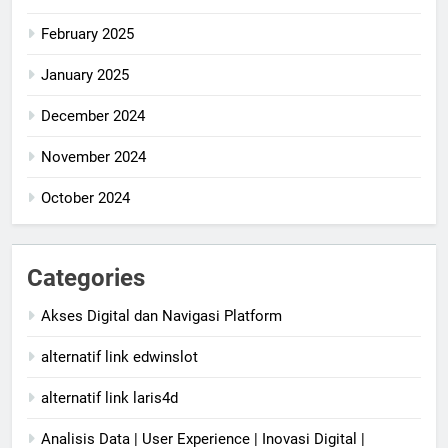
February 2025
January 2025
December 2024
November 2024
October 2024
Categories
Akses Digital dan Navigasi Platform
alternatif link edwinslot
alternatif link laris4d
Analisis Data | User Experience | Inovasi Digital |