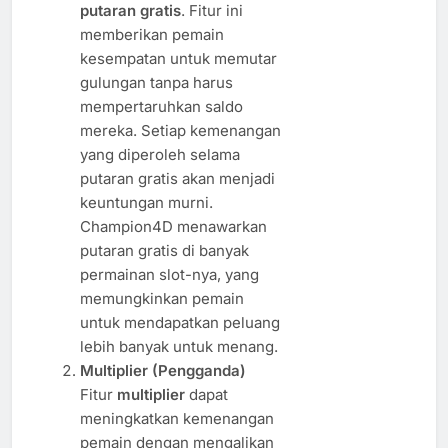
putaran gratis
. Fitur ini
memberikan pemain
kesempatan untuk memutar
gulungan tanpa harus
mempertaruhkan saldo
mereka. Setiap kemenangan
yang diperoleh selama
putaran gratis akan menjadi
keuntungan murni.
Champion4D menawarkan
putaran gratis di banyak
permainan slot-nya, yang
memungkinkan pemain
untuk mendapatkan peluang
lebih banyak untuk menang.
Multiplier (Pengganda)
Fitur
multiplier
dapat
meningkatkan kemenangan
pemain dengan mengalikan