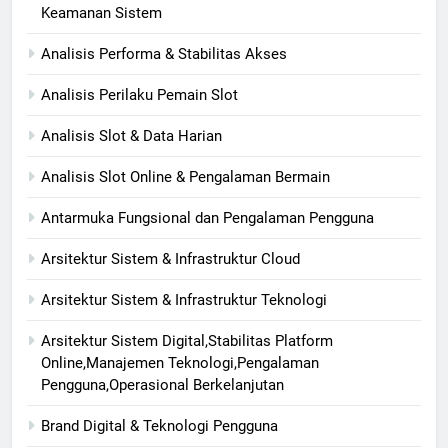
Keamanan Sistem
Analisis Performa & Stabilitas Akses
Analisis Perilaku Pemain Slot
Analisis Slot & Data Harian
Analisis Slot Online & Pengalaman Bermain
Antarmuka Fungsional dan Pengalaman Pengguna
Arsitektur Sistem & Infrastruktur Cloud
Arsitektur Sistem & Infrastruktur Teknologi
Arsitektur Sistem Digital,Stabilitas Platform
Online,Manajemen Teknologi,Pengalaman
Pengguna,Operasional Berkelanjutan
Brand Digital & Teknologi Pengguna