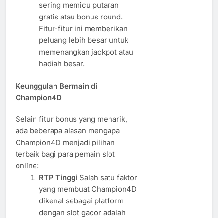
sering memicu putaran
gratis atau bonus round.
Fitur-fitur ini memberikan
peluang lebih besar untuk
memenangkan jackpot atau
hadiah besar.
Keunggulan Bermain di
Champion4D
Selain fitur bonus yang menarik,
ada beberapa alasan mengapa
Champion4D menjadi pilihan
terbaik bagi para pemain slot
online:
RTP Tinggi
Salah satu faktor
yang membuat Champion4D
dikenal sebagai platform
dengan slot gacor adalah