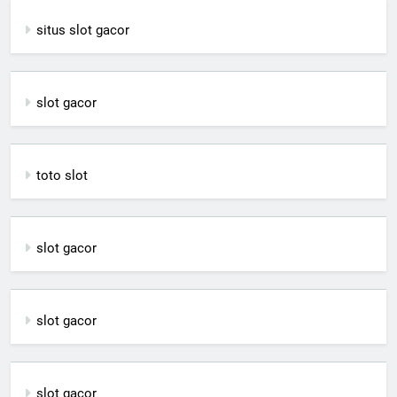
situs slot gacor
slot gacor
toto slot
slot gacor
slot gacor
slot gacor