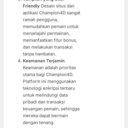
Friendly
Desain situs dan
aplikasi Champion4D sangat
ramah pengguna,
memudahkan pemain untuk
menjelajahi permainan,
memanfaatkan fitur bonus,
dan melakukan transaksi
tanpa hambatan.
Keamanan Terjamin
Keamanan adalah prioritas
utama bagi Champion4D.
Platform ini menggunakan
teknologi enkripsi terbaru
untuk melindungi data
pribadi dan transaksi
keuangan pemain, sehingga
mereka dapat bermain
dengan tenang.