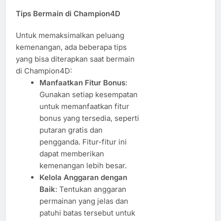
Tips Bermain di Champion4D
Untuk memaksimalkan peluang
kemenangan, ada beberapa tips
yang bisa diterapkan saat bermain
di Champion4D:
Manfaatkan Fitur Bonus
:
Gunakan setiap kesempatan
untuk memanfaatkan fitur
bonus yang tersedia, seperti
putaran gratis dan
pengganda. Fitur-fitur ini
dapat memberikan
kemenangan lebih besar.
Kelola Anggaran dengan
Baik
: Tentukan anggaran
permainan yang jelas dan
patuhi batas tersebut untuk