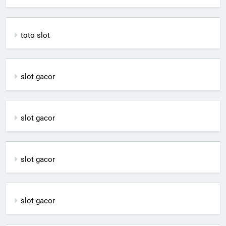
toto slot
slot gacor
slot gacor
slot gacor
slot gacor