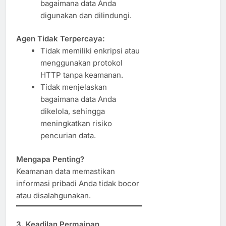
bagaimana data Anda
digunakan dan dilindungi.
Agen Tidak Terpercaya:
Tidak memiliki enkripsi atau
menggunakan protokol
HTTP tanpa keamanan.
Tidak menjelaskan
bagaimana data Anda
dikelola, sehingga
meningkatkan risiko
pencurian data.
Mengapa Penting?
Keamanan data memastikan
informasi pribadi Anda tidak bocor
atau disalahgunakan.
3. Keadilan Permainan