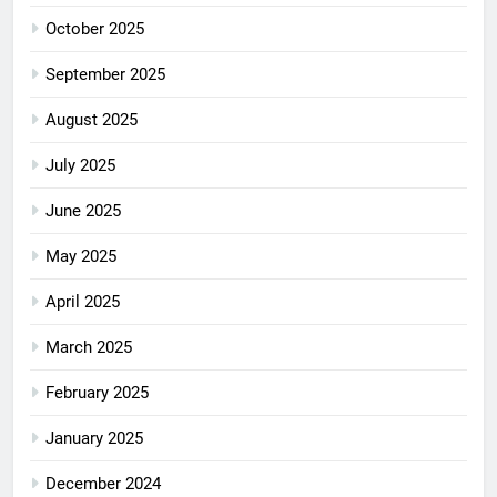
October 2025
September 2025
August 2025
July 2025
June 2025
May 2025
April 2025
March 2025
February 2025
January 2025
December 2024