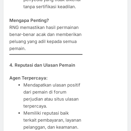
tanpa sertifikasi keadilan.
Mengapa Penting?
RNG memastikan hasil permainan
benar-benar acak dan memberikan
peluang yang adil kepada semua
pemain.
4. Reputasi dan Ulasan Pemain
Agen Terpercaya:
Mendapatkan ulasan positif
dari pemain di forum
perjudian atau situs ulasan
terpercaya.
Memiliki reputasi baik
terkait pembayaran, layanan
pelanggan, dan keamanan.