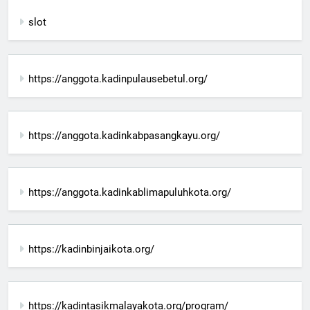
slot
https://anggota.kadinpulausebetul.org/
https://anggota.kadinkabpasangkayu.org/
https://anggota.kadinkablimapuluhkota.org/
https://kadinbinjaikota.org/
https://kadintasikmalayakota.org/program/