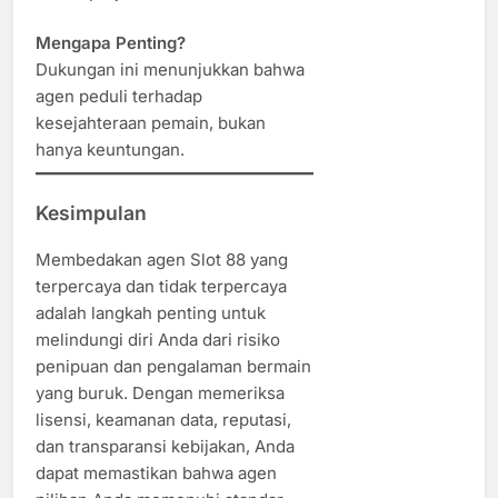
Mengapa Penting?
Dukungan ini menunjukkan bahwa
agen peduli terhadap
kesejahteraan pemain, bukan
hanya keuntungan.
Kesimpulan
Membedakan agen Slot 88 yang
terpercaya dan tidak terpercaya
adalah langkah penting untuk
melindungi diri Anda dari risiko
penipuan dan pengalaman bermain
yang buruk. Dengan memeriksa
lisensi, keamanan data, reputasi,
dan transparansi kebijakan, Anda
dapat memastikan bahwa agen