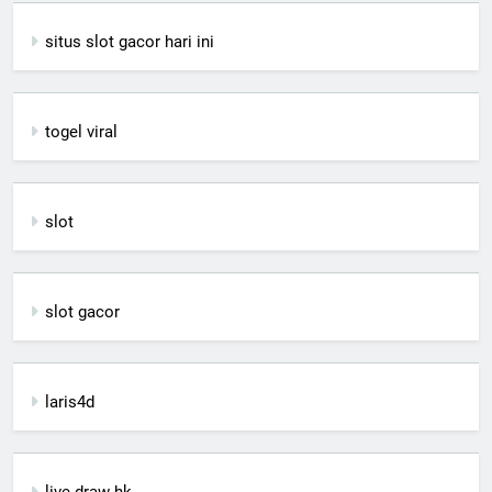
situs slot gacor hari ini
togel viral
slot
slot gacor
laris4d