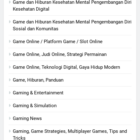
Game dan Hiburan Kesehatan Mental Pengembangan Diri
Kesehatan Digital
Game dan Hiburan Kesehatan Mental Pengembangan Diri
Sosial dan Komunitas
Game Online / Platform Game / Slot Online
Game Online, Judi Online, Strategi Permainan
Game Online, Teknologi Digital, Gaya Hidup Modern
Game, Hiburan, Panduan
Gaming & Entertainment
Gaming & Simulation
Gaming News
Gaming, Game Strategies, Multiplayer Games, Tips and
Tricks