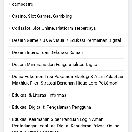
campestre
Casino, Slot Games, Gambling
Corlaslot, Slot Online, Platform Terpercaya
Desain Game / UX & Visual / Edukasi Permainan Digital
Desain Interior dan Dekorasi Rumah
Desain Minimalis dan Fungsionalitas Digital
Dunia Pokémon Tipe Pokémon Ekologi & Alam Adaptasi
Makhluk Fiksi Strategi Bertahan Hidup Lore Pokémon
Edukasi & Literasi Informasi
Edukasi Digital & Pengalaman Pengguna
Edukasi Keamanan Siber Panduan Login Aman
Perlindungan Identitas Digital Kesadaran Privasi Online