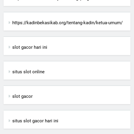
https://kadinbekasikab.org/tentang-kadin/ketua-umum/
slot gacor hari ini
situs slot online
slot gacor
situs slot gacor hari ini