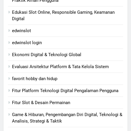
Praktik Aman Pengguna
Edukasi Slot Online, Responsible Gaming, Keamanan
Digital
edwinslot
edwinslot login
Ekonomi Digital & Teknologi Global
Evaluasi Arsitektur Platform & Tata Kelola Sistem
favorit hobby dan hidup
Fitur Platform Teknologi Digital Pengalaman Pengguna
Fitur Slot & Desain Permainan
Game & Hiburan, Pengembangan Diri Digital, Teknologi &
Analisis, Strategi & Taktik